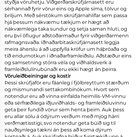
styðja vöruhetju. Viðgerðarskrúfjárnasett eru
sérhannað fyrir vörur eins og Apple síma, tölvur og
briljum. Með sérstökum skrúfjárnahlífar sem passa
hjá þessum nákvæmu tækjum er hægt að
nákvæmlega taka sundur og setja saman hluti, og
eru því öflugur aðstoðarmaður fyrir viðgerðarmenn
rafmagnsvaða. Iðnaðarbitaskrúfjárnasett leggja
meira áherslu á að uppfylla kröfur um háþróaða og
tíð endurnotkun í iðnaðarframleiðslu. Aðstæður eins
og samsetning stórra véla og viðhaldsverk á
framleiðslulínubúnaði eru ekki hægt án þeirra.
Vöruleiðbeiningar og kostir
Þessi skrúfjaför eru fáanleg í fjölbreyttum stærðum
og mismunandi settakombínókum. Hvort sem
notendur eru að vinna einfalda heimilis-VM-vinnu
eða sérfræðilega iðjuviðhalds- og framleiðsluvinnu
geta þeir fundið vörur sem henta þeim. Auk þess
eru allar sölu á ódýrum verðum með mjög hárri
verðmætisstigi, svo notendur geta búið sig til
nauðsynlega tækni án þess að koma dýrum
kostnaði á. Auk skrúfjafna býður fyrirtækið upp á