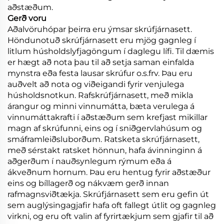
aðstæðum.
Gerð voru
Aðalvöruhópar þeirra eru ýmsar skrúfjárnasett.
Höndunotuð skrúfjárnasett eru mjög gagnleg í
litlum húsholdslyfjagöngum í daglegu lífi. Til dæmis
er hægt að nota þau til að setja saman einfalda
mynstra eða festa lausar skrúfur o.s.frv. Þau eru
auðvelt að nota og viðeigandi fyrir venjulega
húsholdsnotkun. Rafskrúfjárnasett, með mikla
árangur og minni vinnumátta, bæta verulega á
vinnumáttakrafti í aðstæðum sem krefjast mikillar
magn af skrúfunni, eins og í sniðgervlahúsum og
smáframleiðsluborðum. Ratsketa skrúfjárnasett,
með sérstakt ratsket hönnun, hafa ávinninginn á
aðgerðum í nauðsynlegum rýmum eða á
ákveðnum hornum. Þau eru hentug fyrir aðstæður
eins og bíllagerð og nákvæm gerð innan
rafmagnsviðtækja. Skrúfjárnasett sem eru gefin út
sem auglýsingagjafir hafa oft fallegt útlit og gagnleg
virkni, og eru oft valin af fyrirtækjum sem gjafir til að