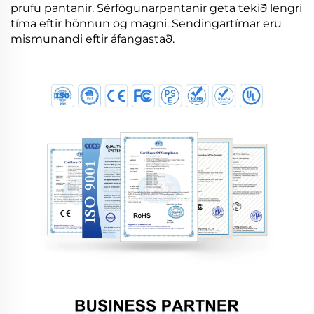
prufu pantanir. Sérfögunarpantanir geta tekið lengri
tíma eftir hönnun og magni. Sendingartímar eru
mismunandi eftir áfangastað.