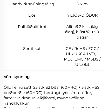
Handvirk snúningsálag
5 N·m
Ljós
4 LJÓS-DIÓÐUR
Rafhlöðulíftími
Allt að 2 klst. (lág
álag), biðstöðu 90
dagar
Sertifikat
CE / RoHS / FCC /
UL / UKCA-LVD、
MD、EMC / MSDS /
UN38.3
Vöru kynning
Öllu í einu sett: 25 stk S2 bítar (60HRC) + 5 stk HSS
borðborðar (60HRC), hentugt fyrir síma, töflur,
fartölvur, drónur, leikjiformi, myndavélir og
handklukkur.