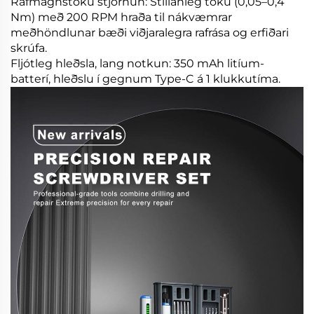
Rafmagnstöku stjórnun: Stillanleg töku (0,05–0,4
Nm) með 200 RPM hraða til nákvæmrar
meðhöndlunar bæði viðjaralegra rafrása og erfiðari
skrúfa.
Fljótleg hleðsla, lang notkun: 350 mAh litíum-
batterí, hleðslu í gegnum Type-C á 1 klukkutíma.