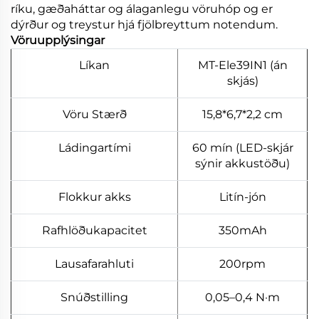
ríku, gæðaháttar og álaganlegu vöruhóp og er
dýrður og treystur hjá fjölbreyttum notendum.
Vöruupplýsingar
Líkan
MT-Ele39IN1 (án
skjás)
Vöru Stærð
15,8*6,7*2,2 cm
Ládingartími
60 mín (LED-skjár
sýnir akkustöðu)
Flokkur akks
Litín-jón
Rafhlöðukapacitet
350mAh
Lausafarahluti
200rpm
Snúðstilling
0,05–0,4 N·m