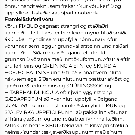
önnur handtækni, sem frekar ríkur vörukerfið og
uppfyllir eitt-staðar kaupþarfir notenda.
Framleiðsluferli vöru
Vörur FIXBUD gegnast strangri og staðlaðri
framleiðsluferli. Fyrst er framleidd mynd til að smíða
ákúruðar myndir sem uppfylla hönnunarkröfur
vörunnar, sem leggur grundvallarsteinn undir síðari
framleiðslu. Síðan eru viðeigandi efni leidd í
grunnsnið vöranna með inntökuformun. Aftur á eftir
eru ferli eins og GREINING Á EFNI og SKURÐ Á
HÖFUÐI BATTSINS unnið til að vinna hvern hluta
nákvæmlega. Síðan eru hlutunum bættur afköst og
gæði með ferlum eins og SNÚNINGSSOG og
HITABEHANDLINGU. Á eftir því tryggir strang
GÆÐAPRÓFUN að hver hluti uppfylli viðeigandi
staðla. Að lokum færist framleiðslan yfir í LIÐUN og
SJÁLFVIRKA UPPFJÖLPUN til að pakka inn vörunar
af hárra gæðum og undirbúa þær fyrir markaðinn.
Að lokum hefir FIXBUD tekið við mikilvægri stöðu á
heimsvísundar tækjaverðkaupunum með sínum