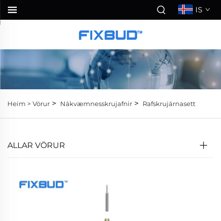
IS
>
>
Heim >
Vörur
Nákvæmnesskrujafnir
Rafskrujárnasett
ALLAR VÖRUR