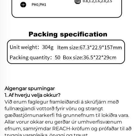
Algengar spurningar
1. Af hverju velja okkur?
Við erum faglegur framleiðandi á skrúfjárn með
fullnægjandi vottorð fyrir vöru og strangt
gæðastjórnunarkerfi frá grunnefnum til lokiðra vara.
Allar vorur okkar eru gerðar úr umhverfisvænum
efnum, samrýmdar REACH-kröfum og prófaðar til að
tryggja varanleika, öryggi og traust.