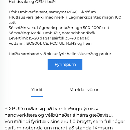
Heildssala og OEM í boði
Efni: Umhverfisvænt, samrýmt REACH-kröfum
Hlutlaus vara (ekki með merki): Lágmarkspantað magn 100
sett
Sérsníðin vara: Lágmarkspantað magn 500–1000 sett
Sérsníðing: Merki, umbúðir, notendahandbók
Levertími: 15–20 dagar (sérföll 35-40 dagar)
Vottanir: ISO9001, CE, FCC, UL, RoHS og fleiri
Hafðu samband við okkur fyrir heildsöluverð og prufur
Fyrirspurn
Yfirlit
Mældar vörur
FIXBUD miðar sig að framleiðingu ýmissa
handverkfæra og vélbúnaðar á hárra gæðavísu.
Vörutíðindi fyrirtækisins eru fjölbreytt, sem fullnógar
þarfum notenda um margt að standa í ýmsum