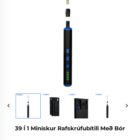
39 Í 1 Minískur Rafskrúfubítill Með Bór