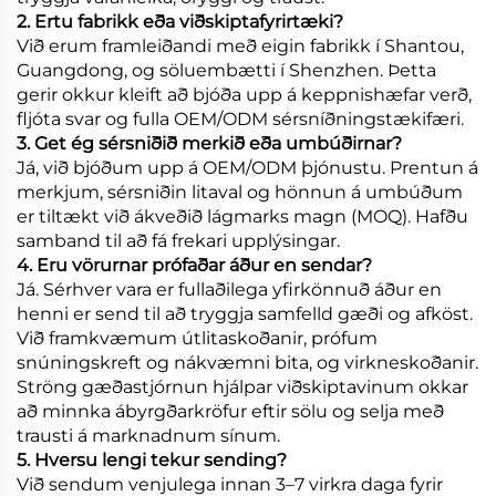
2. Ertu fabrikk eða viðskiptafyrirtæki?
Við erum framleiðandi með eigin fabrikk í Shantou,
Guangdong, og söluembætti í Shenzhen. Þetta
gerir okkur kleift að bjóða upp á keppnishæfar verð,
fljóta svar og fulla OEM/ODM sérsníðningstækifæri.
3. Get ég sérsniðið merkið eða umbúðirnar?
Já, við bjóðum upp á OEM/ODM þjónustu. Prentun á
merkjum, sérsniðin litaval og hönnun á umbúðum
er tiltækt við ákveðið lágmarks magn (MOQ). Hafðu
samband til að fá frekari upplýsingar.
4. Eru vörurnar prófaðar áður en sendar?
Já. Sérhver vara er fullaðilega yfirkönnuð áður en
henni er send til að tryggja samfelld gæði og afköst.
Við framkvæmum útlitaskoðanir, prófum
snúningskreft og nákvæmni bita, og virkneskoðanir.
Ströng gæðastjórnun hjálpar viðskiptavinum okkar
að minnka ábyrgðarkröfur eftir sölu og selja með
trausti á marknadnum sínum.
5. Hversu lengi tekur sending?
Við sendum venjulega innan 3–7 virkra daga fyrir