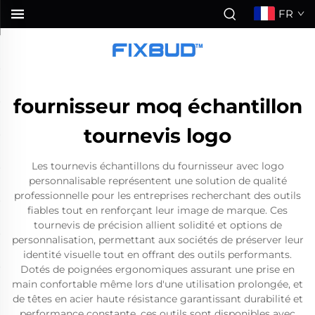
FR
fournisseur moq échantillon
tournevis logo
Les tournevis échantillons du fournisseur avec logo
personnalisable représentent une solution de qualité
professionnelle pour les entreprises recherchant des outils
fiables tout en renforçant leur image de marque. Ces
tournevis de précision allient solidité et options de
personnalisation, permettant aux sociétés de préserver leur
identité visuelle tout en offrant des outils performants.
Dotés de poignées ergonomiques assurant une prise en
main confortable même lors d'une utilisation prolongée, et
de têtes en acier haute résistance garantissant durabilité et
performance constante, ces outils sont disponibles avec