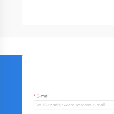
outils professionnels, desservant des
entreprises allant des quincailleries
aux sociétés de construction. Avec
la production mondiale...
E-mail