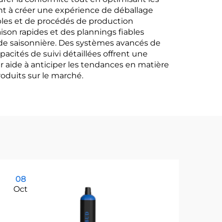
nt à créer une expérience de déballage
ables et de procédés de production
son rapides et des plannings fiables
de saisonnière. Des systèmes avancés de
acités de suivi détaillées offrent une
r aide à anticiper les tendances en matière
oduits sur le marché.
08
0
Oct
Oc