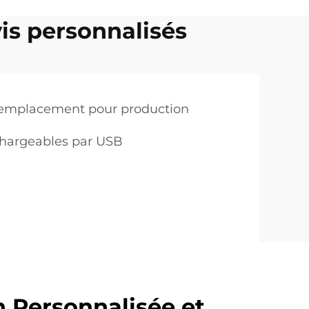
is personnalisés
 remplacement pour production
echargeables par USB
 Personnalisée et