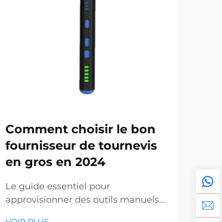
Comment choisir le bon
Ma
fournisseur de tournevis
bé
en gros en 2024
to
gr
Le guide essentiel pour
approvisionner des outils manuels
L'av
professionnels de qualité. Dans le
dist
VOIR PLUS