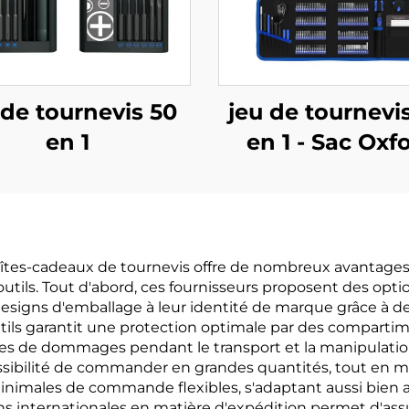
 de tournevis 50
jeu de tournevi
en 1
en 1 - Sac Oxf
 boîtes-cadeaux de tournevis offre de nombreux avantage
outils. Tout d'abord, ces fournisseurs proposent des opt
esigns d'emballage à leur identité de marque grâce à de
tils garantit une protection optimale par des comparti
ues de dommages pendant le transport et la manipulation.
possibilité de commander en grandes quantités, tout en 
inimales de commande flexibles, s'adaptant aussi bien 
s internationales en matière d'expédition permet d'assu