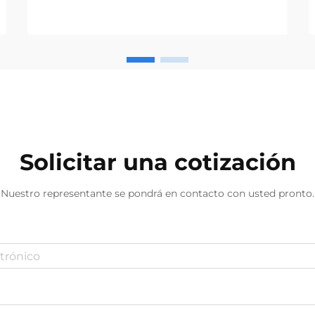
construcción y la fabricación,
encontrar destornilladores al por
mayor confiables se ha vuelto cada
vez más crucial para empresas de
todos los tamaños. Ya sea que usted
sea un ferretero...
Solicitar una cotización
Nuestro representante se pondrá en contacto con usted pronto.