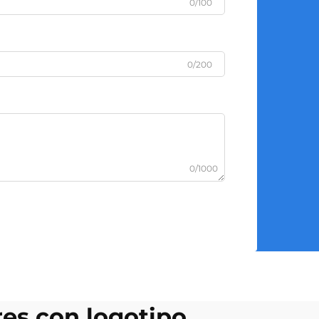
0/100
0/200
0/1000
es con logotipo