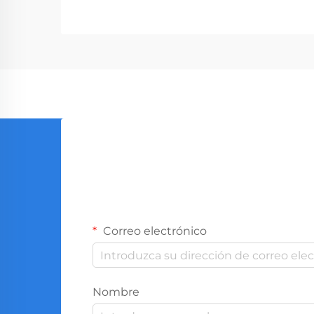
representa un segmento crucial del
mercado profesional de
herramientas, atendiendo a
empresas que van desde tiendas de
ferretería hasta compañías de
construcción. Con la fabricación
global...
Correo electrónico
Nombre