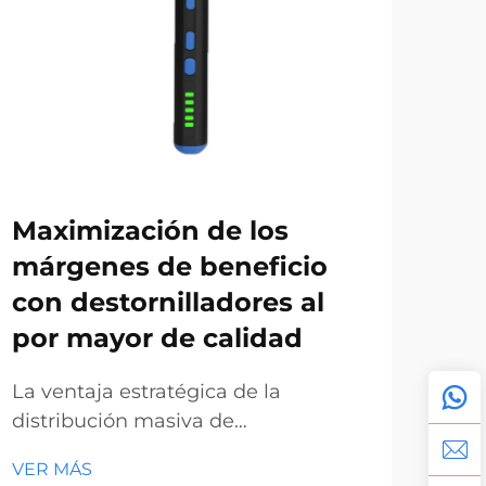
Maximización de los
Ju
márgenes de beneficio
de
con destornilladores al
ma
por mayor de calidad
de
he
La ventaja estratégica de la
distribución masiva de
La 
herramientas. En el actual mercado
her
VER MÁS
competitivo de ferretería y