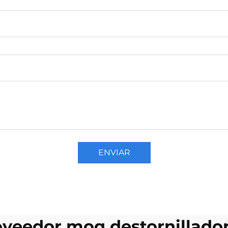
ENVIAR
oveedor moq destornillador