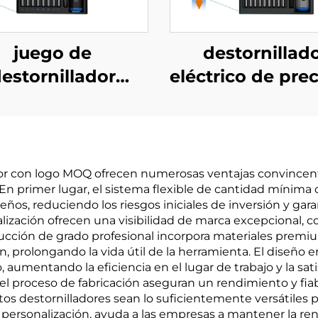
juego de
destornillad
estornillador
eléctrico de prec
trico de precisión
con par ajustab
68 en 1
en 1
dor con logo MOQ ofrecen numerosas ventajas convincen
En primer lugar, el sistema flexible de cantidad mínim
s, reduciendo los riesgos iniciales de inversión y gar
alización ofrecen una visibilidad de marca excepcional, 
strucción de grado profesional incorpora materiales prem
ón, prolongando la vida útil de la herramienta. El diseño
aumentando la eficiencia en el lugar de trabajo y la sat
el proceso de fabricación aseguran un rendimiento y fiab
os destornilladores sean lo suficientemente versátiles p
personalización, ayuda a las empresas a mantener la ren