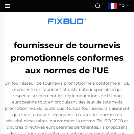
FR
fournisseur de tournevis
promotionnels conformes
aux normes de l'UE
Un fournisseur de tournevis promotionnels conforme à l'UE
représente un fabricant et distributeur spécialisé qui
respecte strictement les réglementations de l'Union
européenne tout en produisant des jeux de tournevis
promotionnels de haute qualité. Ces fournisseurs s'assurent
que leurs produits répondent à toutes les normes de
sécurité nécessaires, notamment la norme EN ISO 12100 et
d'autres directives européennes pertinentes. Ils proposent
des solutions complètes aux entreprises souhaitant des