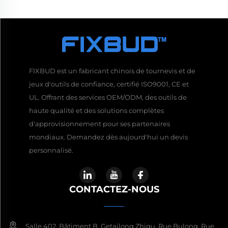
FIXBUD est un fabricant chinois de tournevis et de
jeux d'outils de confiance, certifié ISO9001, CE et
UL. Offrant des services OEM/ODM, des outils de
haute qualité et des solutions complètes
d'approvisionnement pour ses partenaires
mondiaux. Demandez dès aujourd'hui un devis
personnalisé.
CONTACTEZ-NOUS
Salle 402, Bâtiment B, Getailong Zhigu, Rue Bulong, Rue