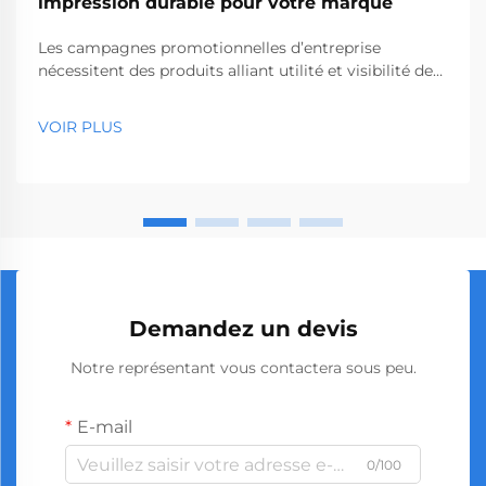
impression durable pour votre marque
Les campagnes promotionnelles d’entreprise
nécessitent des produits alliant utilité et visibilité de
la marque, et les tournevis promotionnels en gros
répondent parfaitement à ces deux objectifs. Ces
VOIR PLUS
outils pratiques agissent comme de puissants
ambassadeurs de marque, étendant votre action
marketing...
Demandez un devis
Notre représentant vous contactera sous peu.
E-mail
0/100