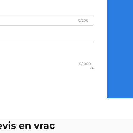
0/200
0/1000
vis en vrac