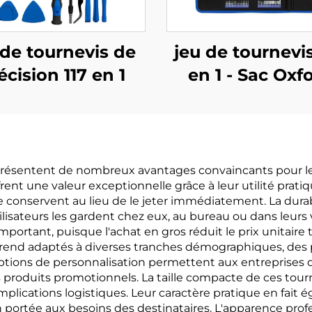
 de tournevis de
jeu de tournevi
écision 117 en 1
en 1 - Sac Oxf
 présentent de nombreux avantages convaincants pour les
ent une valeur exceptionnelle grâce à leur utilité pratiq
e conservent au lieu de le jeter immédiatement. La durabi
tilisateurs les gardent chez eux, au bureau ou dans leur
mportant, puisque l'achat en gros réduit le prix unitaire
 rend adaptés à diverses tranches démographiques, des 
options de personnalisation permettent aux entreprises d
produits promotionnels. La taille compacte de ces tourn
omplications logistiques. Leur caractère pratique en fai
portée aux besoins des destinataires. L'apparence profes