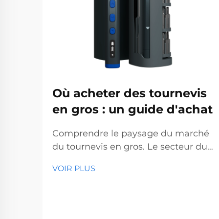
Où acheter des tournevis
en gros : un guide d'achat
Comprendre le paysage du marché
du tournevis en gros. Le secteur du
tournevis en gros représente un
VOIR PLUS
segment essentiel du marché des
outils professionnels, desservant des
entreprises allant des quincailleries
aux sociétés de construction. Avec