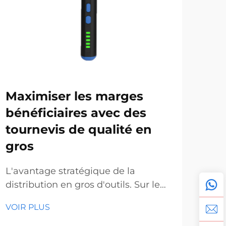
Maximiser les marges
En
bénéficiaires avec des
en 
tournevis de qualité en
de
gros
le
L'avantage stratégique de la
La 
distribution en gros d'outils. Sur le
manu
marché concurrentiel actuel de
mar
VOIR PLUS
VOI
l'outillage et de la construction,
out
comprendre les dynamiques des
cro