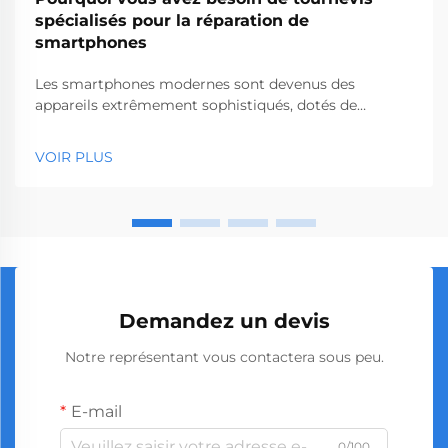
spécialisés pour la réparation de
smartphones
Les smartphones modernes sont devenus des
appareils extrêmement sophistiqués, dotés de
composants internes complexes qui exigent des
outils précis pour un entretien et une réparation
VOIR PLUS
adéquats. Lorsque vous tentez de réparer un écran
cassé, de remplacer une batterie ou de diagnostiquer
un problème interne...
Demandez un devis
Notre représentant vous contactera sous peu.
E-mail
0/100