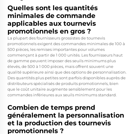
Quelles sont les quantités
minimales de commande
applicables aux tournevis
promotionnels en gros ?
La plupart des fournisseurs grossistes de tournevis
promotionnels exigent des commandes minimales de 100 à
500 pièces, les remises importantes pour volumes
commençant à partir de 1 000 unités. Les fournisseurs haut
de gamme peuvent imposer des seuils minimums plus
élevés, de 500 à 1 000 pièces, mais offrent souvent une
qualité supérieure ainsi que des options de personnalisation.
Des quantités plus petites sont parfois disponibles auprès de
distributeurs spécialisés de produits promotionnels, bien
que le coût unitaire augmente sensiblement pour les
commandes inférieures aux seuils minimums standard.
Combien de temps prend
généralement la personnalisation
et la production des tournevis
promotionnels ?