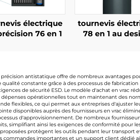
nevis électrique
tournevis élect
récision 76 en 1
78 en 1 au des
carré uniqu
e précision antistatique offre de nombreux avantages pour
qualité constante grâce à des processus de fabrication n
xigences de sécurité ESD. Le modèle d'achat en vrac rédu
s dépenses opérationnelles tout en maintenant des norme
 flexibles, ce qui permet aux entreprises d'ajuster leur
inte disponibles auprès des fournisseurs en vrac élimin
es processus d'approvisionnement. De nombreux fourniss
uits, simplifiant ainsi les exigences de conformité pour l
proposées protègent les outils pendant leur transport et
es commandes importantes et un support client dédié ai