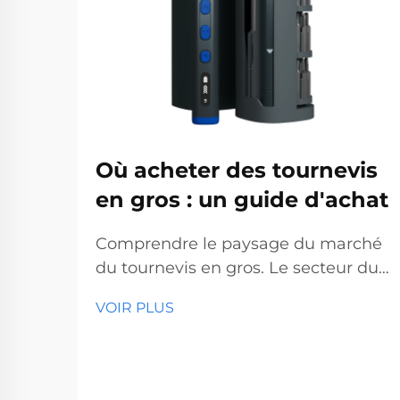
Où acheter des tournevis
en gros : un guide d'achat
Comprendre le paysage du marché
du tournevis en gros. Le secteur du
tournevis en gros représente un
VOIR PLUS
segment essentiel du marché des
outils professionnels, desservant des
entreprises allant des quincailleries
aux sociétés de construction. Avec