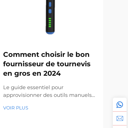
Comment choisir le bon
En
fournisseur de tournevis
en 
en gros en 2024
de
le
Le guide essentiel pour
approvisionner des outils manuels
La 
professionnels de qualité. Dans le
manu
VOIR PLUS
paysage actuel en constante
mar
VOI
évolution de la construction et de la
out
fabrication, trouver des tournevis en
cro