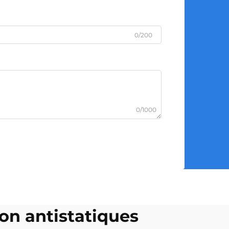
0/200
0/1000
ion antistatiques