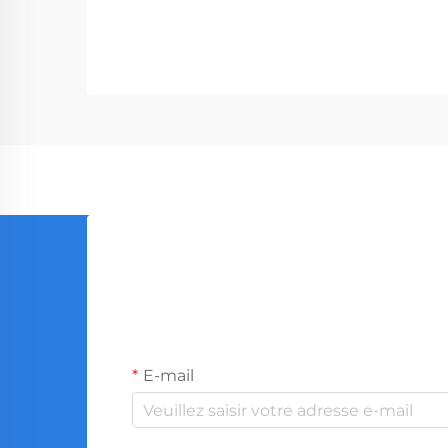
outils professionnels, desservant des
entreprises allant des quincailleries
aux sociétés de construction. Avec
la production mondiale...
E-mail