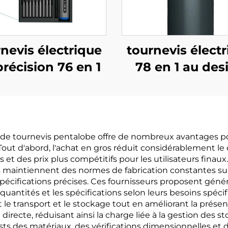
nevis électrique
tournevis élect
récision 76 en 1
78 en 1 au des
carré uniqu
ux de tournevis pentalobe offre de nombreux avantages po
. Tout d'abord, l'achat en gros réduit considérablement 
 et des prix plus compétitifs pour les utilisateurs finaux
s maintiennent des normes de fabrication constantes su
spécifications précises. Ces fournisseurs proposent g
s quantités et les spécifications selon leurs besoins spéc
t le transport et le stockage tout en améliorant la pré
directe, réduisant ainsi la charge liée à la gestion des s
sts des matériaux, des vérifications dimensionnelles et 