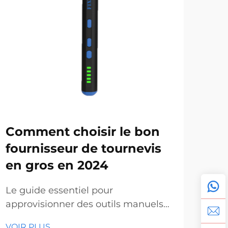
Comment choisir le bon
En
fournisseur de tournevis
en 
en gros en 2024
de
le
Le guide essentiel pour
approvisionner des outils manuels
La 
professionnels de qualité. Dans le
manu
VOIR PLUS