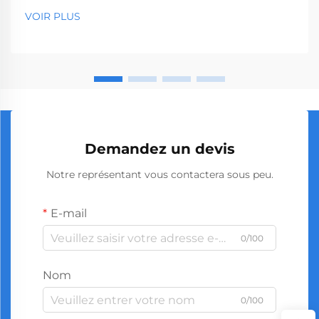
significative l’efficacité opérationnelle et la rentabilité
VOIR PLUS
à long terme. En ce qui concerne les outils de
précision tels que les tournevis, le choix du bon
fournisseur…
Demandez un devis
Notre représentant vous contactera sous peu.
E-mail
0/100
Nom
0/100