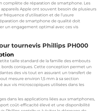
n complète de réparation de smartphone. Les
s appareils Apple ont souvent besoin de plusieurs
 fréquence d’utilisation et de l’usure
 réparation de smartphone de qualité doit
urer un engagement optimal avec ces vis
our tournevis Phillips PH000
ption
etite taille standard de la famille des embouts
 aux bords coniques. Cette conception permet un
ntes des vis tout en assurant un transfert de
mbout mesure environ 1,5 mm à sa section
pté aux vis microscopiques utilisées dans les
tages dans les applications liées aux smartphones,
port coût-efficacité élevé et une disponibilité
is Phillips contribue à éviter le dérapage de