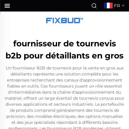
FR
fournisseur de tournevis
b2b pour détaillants en gros
Un fournisseur B2B de tournevis pour la vente en gros aux
détaillants représente une solution complète pour les
entreprises recherchant des canaux d'approvisionnement
fiables en outils. Ces fournisseurs jouent un rôle essentiel
d'intermédiaires dans la chaîne d'approvisionnement du
matériel, offrant un large éventail de tournevis conçus pour
diverses applications et secteurs industriels. Le portefeuille
de produits comprend généralement des tournevis de
précision, des modèles électriques, des options manuelles
et des jeux spécialisés répondant à différents besoins
professionnels. Les fournisseurs B2B modernes utilisent