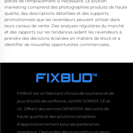
pièces de remplacement si nécessaire. Le soutien
marketing comprend des photographies produits de haute
qualité, des descriptions détaillées et des supports
promotionnels que les revendeurs peuvent utiliser dans
leurs canaux de vente. Des analyses régulières du marché
et des rapports sur les tendances aident les revendeurs à
prendre des décisions éclairées en matière de stock et à
identifier de nouvelles opportunités commerciales.
FIXBUD est un fabricant chinois de tournevis et de
jeux d'outils de confiance, certifié ISO9001, CE et
UL. Offrant des services OEM/ODM, des outils de
haute qualité et des solutions complètes
d'approvisionnement pour ses partenaires
mondiaux. Demandez dès aujourd'hui un devis