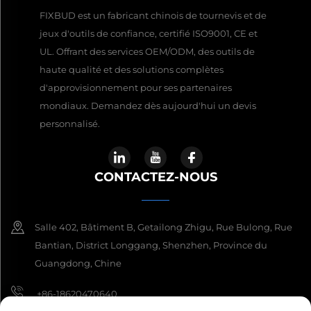
FIXBUD est un fabricant chinois de tournevis et de
jeux d'outils de confiance, certifié ISO9001, CE et
UL. Offrant des services OEM/ODM, des outils de
haute qualité et des solutions complètes
d'approvisionnement pour ses partenaires
mondiaux. Demandez dès aujourd'hui un devis
personnalisé.
CONTACTEZ-NOUS
Salle 402, Bâtiment B, Getailong Zhigu, Rue Bulong, Rue
Bantian, District Longgang, Shenzhen, Province du
Guangdong, Chine
+86-18620470640