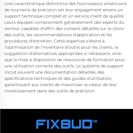
Une caractéristique distinctive des fournisseurs américains
de tournevis de précision est leur engagement envers un
support technique complet et un service client de qualité.
Leurs équipes comprennent généralement des experts du
secteur capables d'offrir des conseils détaillés sur le choix
des outils, les recommandations d'application et les
procédures d'entretien. Cette expertise s'étend à
l'optimisation de l'inventaire d'outils pour les clients, la
suggestion d'alternatives appropriées si nécessaire, ainsi
que la mise à disposition de ressources de formation pour
une utilisation correcte des outils. Le système de support
inclut souvent une documentation détaillée, des
spécifications techniques et des guides d'utilisation,
garantissant aux clients de maximiser la valeur de leur
investissement dans des outils de précision.