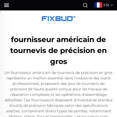
FR
fournisseur américain de
tournevis de précision en
gros
Un fournisseur américain de tournevis de précision en gros
représente un maillon essentiel dans l'industrie des outils
professionnels, proposant des jeux de tournevis de
précision de haute qualité conçus pour les travaux de
réparation complexes et les opérations d'assemblage
détaillées. Ces fournisseurs disposent d'inventaires étendus
d'outils de précision fabriqués selon des spécifications
exactes, comprenant divers types de pointes, notamment
Phillips, plates, Torx et hexagonales. Les tournevis sont