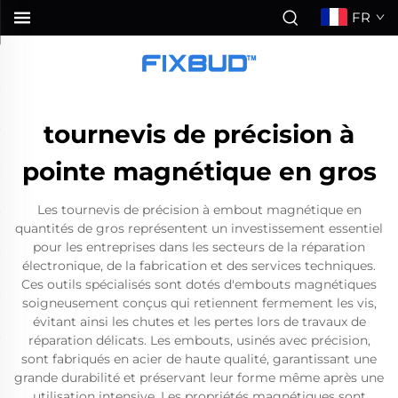
FR
tournevis de précision à
pointe magnétique en gros
Les tournevis de précision à embout magnétique en
quantités de gros représentent un investissement essentiel
pour les entreprises dans les secteurs de la réparation
électronique, de la fabrication et des services techniques.
Ces outils spécialisés sont dotés d'embouts magnétiques
soigneusement conçus qui retiennent fermement les vis,
évitant ainsi les chutes et les pertes lors de travaux de
réparation délicats. Les embouts, usinés avec précision,
sont fabriqués en acier de haute qualité, garantissant une
grande durabilité et préservant leur forme même après une
utilisation intensive. Les propriétés magnétiques sont