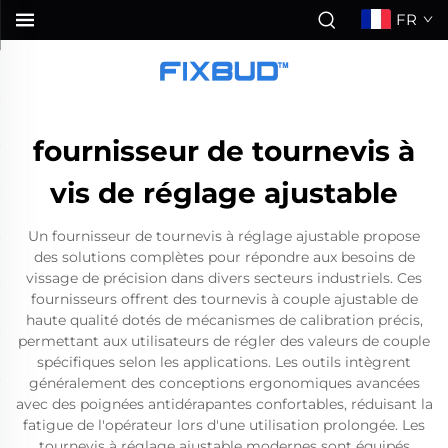
FR
fournisseur de tournevis à
vis de réglage ajustable
Un fournisseur de tournevis à réglage ajustable propose
des solutions complètes pour répondre aux besoins de
vissage de précision dans divers secteurs industriels. Ces
fournisseurs offrent des tournevis à couple ajustable de
haute qualité dotés de mécanismes de calibration précis,
permettant aux utilisateurs de régler des valeurs de couple
spécifiques selon les applications. Les outils intègrent
généralement des conceptions ergonomiques avancées
avec des poignées antidérapantes confortables, réduisant la
fatigue de l'opérateur lors d'une utilisation prolongée. Les
tournevis à réglage ajustable modernes sont équipés