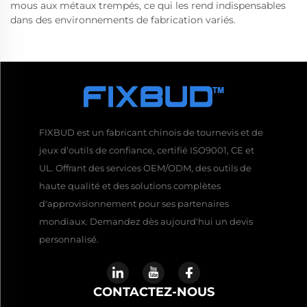
mous aux métaux trempés, ce qui les rend indispensables
dans des environnements de fabrication variés.
FIXBUD est un fabricant chinois de tournevis et de
jeux d'outils de confiance, certifié ISO9001, CE et
UL. Offrant des services OEM/ODM, des outils de
haute qualité et des solutions complètes
d'approvisionnement pour ses partenaires
mondiaux. Demandez dès aujourd'hui un devis
personnalisé.
CONTACTEZ-NOUS