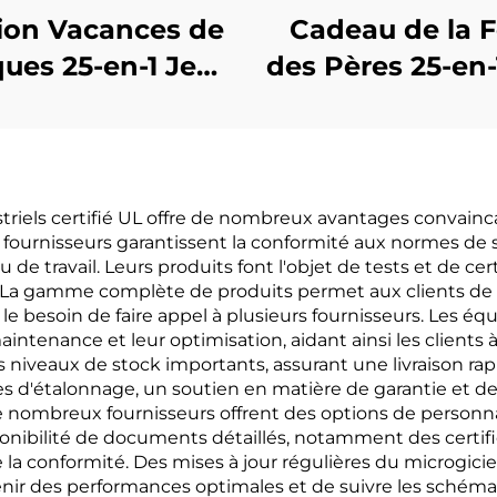
ion Vacances de
Cadeau de la F
ues 25-en-1 Jeu
des Pères 25-en-
de Tournevis
de Tournevi
ustriels certifié UL offre de nombreux avantages convain
es fournisseurs garantissent la conformité aux normes de sé
u de travail. Leurs produits font l'objet de tests et de cert
ion. La gamme complète de produits permet aux clients d
i le besoin de faire appel à plusieurs fournisseurs. Les 
 maintenance et leur optimisation, aidant ainsi les client
iveaux de stock importants, assurant une livraison rap
ces d'étalonnage, un soutien en matière de garantie et
De nombreux fournisseurs offrent des options de personna
onibilité de documents détaillés, notamment des certific
 de la conformité. Des mises à jour régulières du microgici
nir des performances optimales et de suivre les schéma