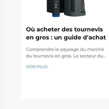
Où acheter des tournevis
en gros : un guide d'achat
Comprendre le paysage du marché
du tournevis en gros. Le secteur du
tournevis en gros représente un
VOIR PLUS
segment essentiel du marché des
outils professionnels, desservant des
entreprises allant des quincailleries
aux sociétés de construction. Avec
la production mondiale...