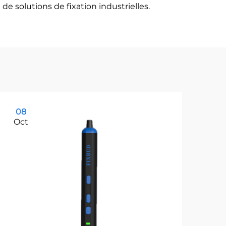
e solutions de fixation industrielles.
08
0
Oct
Oc