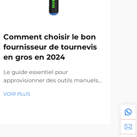
Comment choisir le bon
Ma
fournisseur de tournevis
bé
en gros en 2024
to
gr
Le guide essentiel pour
approvisionner des outils manuels
L'av
professionnels de qualité. Dans le
dist
VOIR PLUS
paysage actuel en constante
mar
VOI
évolution de la construction et de la
l'ou
fabrication, trouver des tournevis en
com
gros fiables est devenu crucial pour
tour
les entreprises de toutes tailles. Que
dif