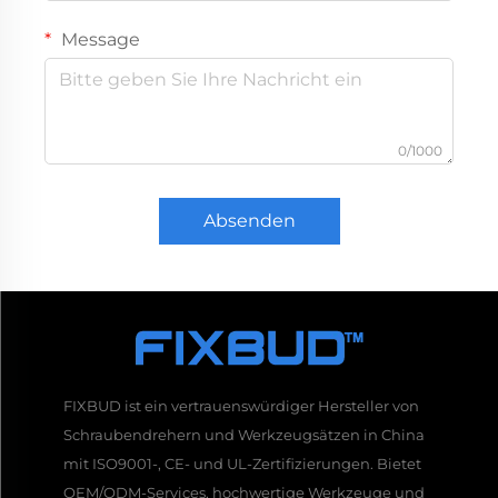
Message
0/1000
Absenden
FIXBUD ist ein vertrauenswürdiger Hersteller von
Schraubendrehern und Werkzeugsätzen in China
mit ISO9001-, CE- und UL-Zertifizierungen. Bietet
OEM/ODM-Services, hochwertige Werkzeuge und