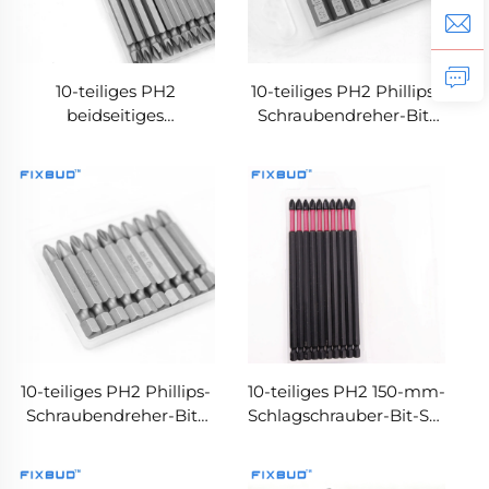
10-teiliges PH2
10-teiliges PH2 Phillips-
beidseitiges
Schraubendreher-Bit-
magnetisches Phillips-
Set, 25 mm,
Bit-Set, 100 mm lang
magnetisch, aus S2-
Legierung, 1/4''
Sechskantschaft,
schlagfest
10-teiliges PH2 Phillips-
10-teiliges PH2 150-mm-
Schraubendreher-Bit-
Schlagschrauber-Bit-Set
Set, 50 mm, 1/4''
1/4'' Sechskantschaft
Sechskantschaft,
aus S2-Legierungsstahl
magnetisch, aus S2-
mit hoher Härte für