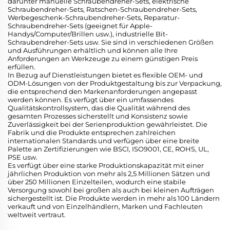
darunter manuelle Schraubendreher-Sets, elektrische
Schraubendreher-Sets, Ratschen-Schraubendreher-Sets,
Werbegeschenk-Schraubendreher-Sets, Reparatur-
Schraubendreher-Sets (geeignet für Apple-
Handys/Computer/Brillen usw.), industrielle Bit-
Schraubendreher-Sets usw. Sie sind in verschiedenen Größen
und Ausführungen erhältlich und können alle Ihre
Anforderungen an Werkzeuge zu einem günstigen Preis
erfüllen.
In Bezug auf Dienstleistungen bietet es flexible OEM- und
ODM-Lösungen von der Produktgestaltung bis zur Verpackung,
die entsprechend den Markenanforderungen angepasst
werden können. Es verfügt über ein umfassendes
Qualitätskontrollsystem, das die Qualität während des
gesamten Prozesses sicherstellt und Konsistenz sowie
Zuverlässigkeit bei der Serienproduktion gewährleistet. Die
Fabrik und die Produkte entsprechen zahlreichen
internationalen Standards und verfügen über eine breite
Palette an Zertifizierungen wie BSCI, ISO9001, CE, ROHS, UL,
PSE usw.
Es verfügt über eine starke Produktionskapazität mit einer
jährlichen Produktion von mehr als 2,5 Millionen Sätzen und
über 250 Millionen Einzelteilen, wodurch eine stabile
Versorgung sowohl bei großen als auch bei kleinen Aufträgen
sichergestellt ist. Die Produkte werden in mehr als 100 Ländern
verkauft und von Einzelhändlern, Marken und Fachleuten
weltweit vertraut.