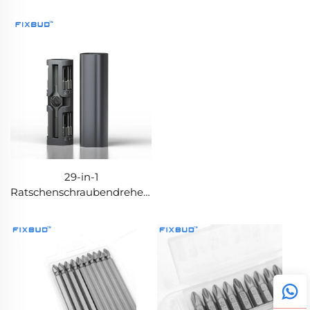
Schraubendreher-Satz
mit doppelter
mit doppelter
Drehmomentregelung
Drehmomentregelung
29-in-1
Ratschenschraubendreher-
Set mit Aluminiumgriff,
magnetische
Aufbewahrung