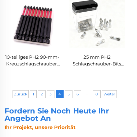
Stahl, schlagfest
Elektrowerkzeuge
10-teiliges PH2 90-mm-
25 mm PH2
Kreuzschlagschrauber-
Schlagschrauber-Bits
Bit-Set, magnetisch,
1/4'' Sechskantschaft für
hohe Härte, für
Schlagschrauber
Elektrowerkzeuge
...
Zurück
1
2
3
4
5
6
8
Weiter
Fordern Sie Noch Heute Ihr
Angebot An
Ihr Projekt, unsere Priorität