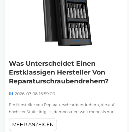
Was Unterscheidet Einen
Erstklassigen Hersteller Von
Reparaturschraubendrehern?
2026-07-08 16:59:00
Ein Hersteller von Reparaturschraubendrehern, der auf
höchster Stufe tätig ist, demonstriert weit mehr als nur
grundlegende Produktionsfähigkeit. Der Unterschied
MEHR ANZEIGEN
zwischen einem durchschnittlichen Hersteller von