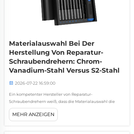
Materialauswahl Bei Der
Herstellung Von Reparatur-
Schraubendrehern: Chrom-
Vanadium-Stahl Versus S2-Stahl
2026-07-22 16:59:00
Ein kompetenter Hersteller von Reparatur-
Schraubendrehern weiß, dass die Materialauswahl die
Grundlage für Werkzeugqualität und
MEHR ANZEIGEN
Kundenzufriedenheit ist. Die Entscheidung zwischen
Chrom-Vanadium-Stahl und S2-Stahl stellt eine der
kritischsten Entscheidungen im Konstruktionsprozess ...