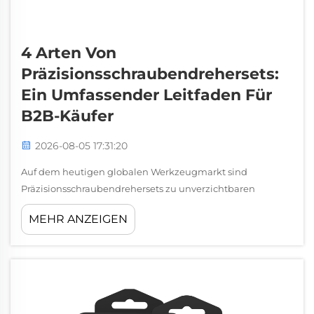
4 Arten Von
Präzisionsschraubendrehersets:
Ein Umfassender Leitfaden Für
B2B-Käufer
2026-08-05 17:31:20
Auf dem heutigen globalen Werkzeugmarkt sind
Präzisionsschraubendrehersets zu unverzichtbaren
Produkten für die Elektronikreparatur, die industrielle
MEHR ANZEIGEN
Wartung, professionelle Techniker und Einzelhandels-
Werkzeugmarken geworden. Mit der steigenden
Nachfrage nach Smartphones, Laptops, tragbaren Geräten,
...