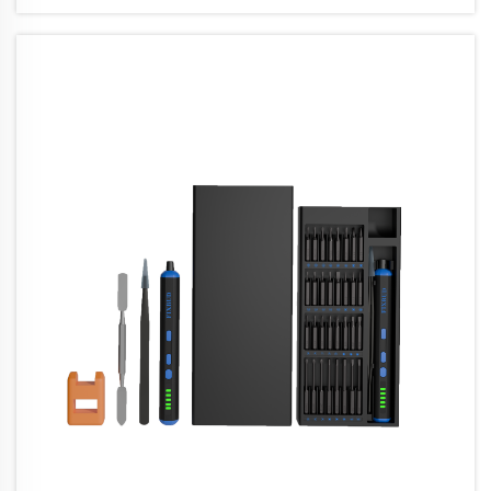
Reparaturschraubendrehern und einem wirklich
außergewöhnlichen liegt in präzisem Engineering, ma...