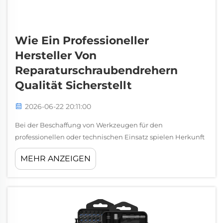
Wie Ein Professioneller
Hersteller Von
Reparaturschraubendrehern
Qualität Sicherstellt
2026-06-22 20:11:00
Bei der Beschaffung von Werkzeugen für den
professionellen oder technischen Einsatz spielen Herkunft
und Produktionsintegrität dieser Werkzeuge eine
MEHR ANZEIGEN
entscheidende Rolle. Ein renommierter Hersteller von
Reparaturschraubendrehern beschränkt sich nicht einfach
darauf, Komponenten zusammenzubauen und Produkte
zu versenden. Stattdessen agiert er innerhalb eines …