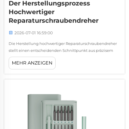
Der Herstellungsprozess
Hochwertiger
Reparaturschraubendreher
2026-07-01 16:59:00
Die Herstellung hochwertiger Reparaturschraubendreher
stellt einen entscheidenden Schnittpunkt aus präzisem
Engineering, Materialwissenschaft und strenger
MEHR ANZEIGEN
Qualitätskontrolle dar. Jeder Hersteller von
Reparaturschraubendrehern muss Haltbarkeit,
Genauigkeit und Kostenwirksamkeit ausbalancieren...