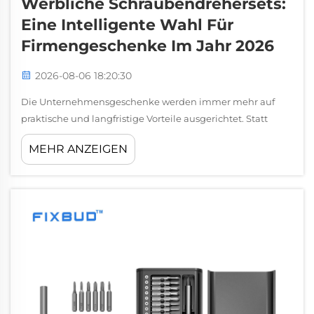
Werbliche Schraubendrehersets:
Eine Intelligente Wahl Für
Firmengeschenke Im Jahr 2026
2026-08-06 18:20:30
Die Unternehmensgeschenke werden immer mehr auf
praktische und langfristige Vorteile ausgerichtet. Statt
Produkte zu wählen, die schnell vergessen werden, suchen
MEHR ANZEIGEN
viele Unternehmen nun nach nützlichen Produkten, die
die Markenbekanntheit stärken und gleichzeitig einen
echten Wert bieten können...