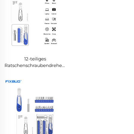
12-teiliges
Ratschenschraubendreher-
Set mit verstellbarem
Drehmoment und CRV-
Bits