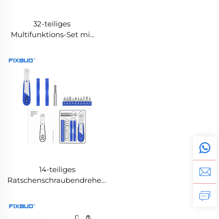
32-teiliges
Multifunktions-Set mit
Bits und Ratsche
14-teiliges
Ratschenschraubendreher-
Set mit verstellbarem
Drehmoment und CRV-
Bits