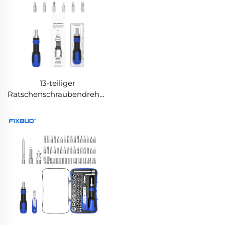
13-teiliger
Ratschenschraubendreher
mit integrierter Bits-
Aufbewahrung