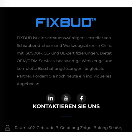
FIXBUD ist ein vertrauenswürdiger Hersteller von
Schraubendrehern und Werkzeugsätzen in China
mit ISO9001-, CE- und UL-Zertifizierungen. Bietet
OEM/ODM-Services, hochwertige Werkzeuge und
komplette Beschaffungslösungen für globale
Partner. Fordern Sie noch heute ein individuelles
Angebot an.
KONTAKTIEREN SIE UNS
Raum 402, Gebäude B, Getailong Zhigu, Bulong Straße,