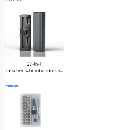
Handwerkzeugset
29-in-1
Ratschenschraubendreher-
Set mit Aluminiumgriff,
magnetische
Aufbewahrung