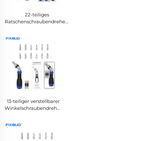
22-teiliges
Ratschenschraubendreher-
Set mit verstellbarem
Drehmoment und CRV-
Bits
13-teiliger verstellbarer
Winkelschraubendreher
mit 5-stufigem
drehbarem Griff