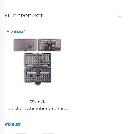
ALLE PRODUKTE
69-in-1-
Ratschenschraubendreherset
– S2-Bits, 6 Stecknüsse und 4
Verlängerungsstangen, OEM-
Werkdirektvertrieb