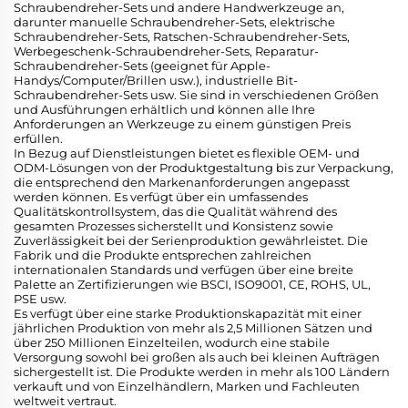
Schraubendreher-Sets und andere Handwerkzeuge an,
darunter manuelle Schraubendreher-Sets, elektrische
Schraubendreher-Sets, Ratschen-Schraubendreher-Sets,
Werbegeschenk-Schraubendreher-Sets, Reparatur-
Schraubendreher-Sets (geeignet für Apple-
Handys/Computer/Brillen usw.), industrielle Bit-
Schraubendreher-Sets usw. Sie sind in verschiedenen Größen
und Ausführungen erhältlich und können alle Ihre
Anforderungen an Werkzeuge zu einem günstigen Preis
erfüllen.
In Bezug auf Dienstleistungen bietet es flexible OEM- und
ODM-Lösungen von der Produktgestaltung bis zur Verpackung,
die entsprechend den Markenanforderungen angepasst
werden können. Es verfügt über ein umfassendes
Qualitätskontrollsystem, das die Qualität während des
gesamten Prozesses sicherstellt und Konsistenz sowie
Zuverlässigkeit bei der Serienproduktion gewährleistet. Die
Fabrik und die Produkte entsprechen zahlreichen
internationalen Standards und verfügen über eine breite
Palette an Zertifizierungen wie BSCI, ISO9001, CE, ROHS, UL,
PSE usw.
Es verfügt über eine starke Produktionskapazität mit einer
jährlichen Produktion von mehr als 2,5 Millionen Sätzen und
über 250 Millionen Einzelteilen, wodurch eine stabile
Versorgung sowohl bei großen als auch bei kleinen Aufträgen
sichergestellt ist. Die Produkte werden in mehr als 100 Ländern
verkauft und von Einzelhändlern, Marken und Fachleuten
weltweit vertraut.