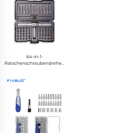
64-in-1-
Ratschenschraubendreher-
Set mit S2-Stahl-Bits,
abnehmbarem und
umwandelbarem Griff