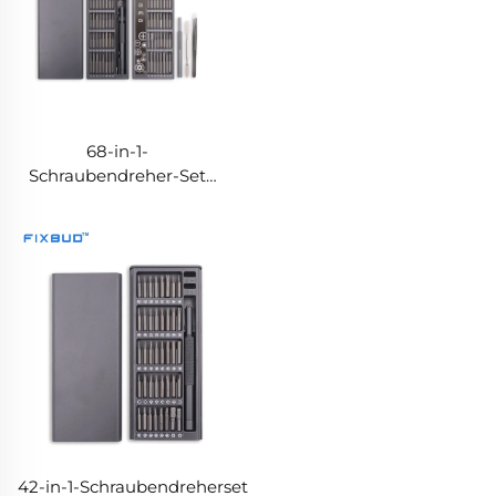
Entmagnetisierer
68-in-1-
Schraubendreher-Set
mit Pinzette und
Spudger
42-in-1-Schraubendreherset