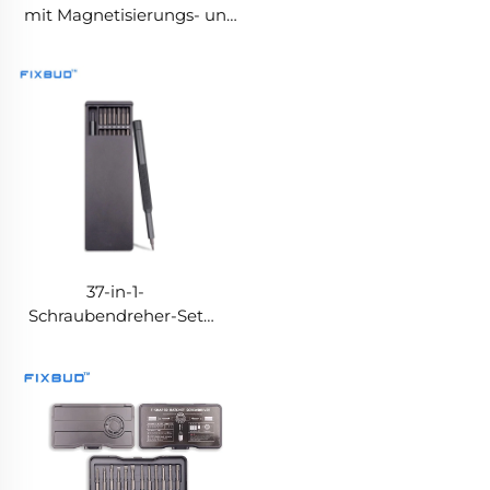
mit Magnetisierungs- und
Entmagnetisierungsbereich
37-in-1-
Schraubendreher-Set
mit rutschfestem
Profilgriff und
Beschriftung der Bits