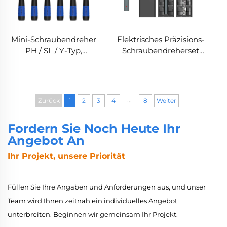
Mini-Schraubendreher
Elektrisches Präzisions-
PH / SL / Y-Typ,
Schraubendreherset
magnetisch, mit S2-
mit 66 Funktionen für
Stahl-Bit
die Elektronikreparatur
...
Zurück
1
2
3
4
8
Weiter
Fordern Sie Noch Heute Ihr
Angebot An
Ihr Projekt, unsere Priorität
Füllen Sie Ihre Angaben und Anforderungen aus, und unser
Team wird Ihnen zeitnah ein individuelles Angebot
unterbreiten. Beginnen wir gemeinsam Ihr Projekt.