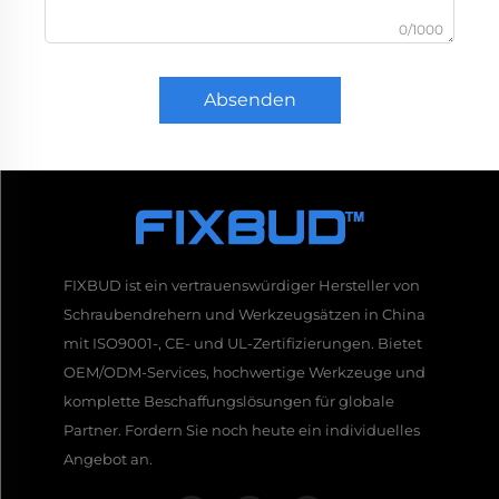
0/1000
Absenden
FIXBUD ist ein vertrauenswürdiger Hersteller von
Schraubendrehern und Werkzeugsätzen in China
mit ISO9001-, CE- und UL-Zertifizierungen. Bietet
OEM/ODM-Services, hochwertige Werkzeuge und
komplette Beschaffungslösungen für globale
Partner. Fordern Sie noch heute ein individuelles
Angebot an.