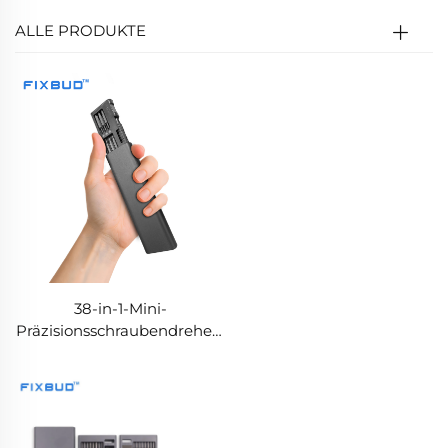
ALLE PRODUKTE
38-in-1-Mini-
Präzisionsschraubendreher-
Set mit
Aluminiumlegierungskoffer,
doppelseitigen S2-Stahl-
Bits, integriertem
Magnetisierer und