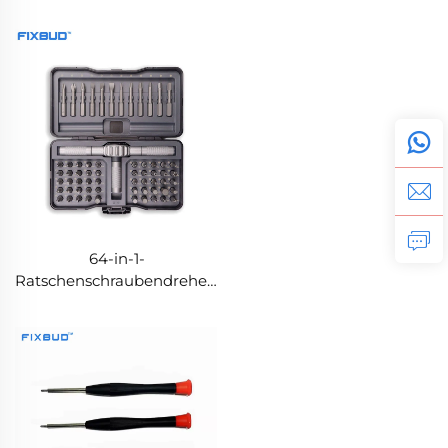
Stahl-Bits, versteckter
Stauraum und OEM-
Farboptionen
64-in-1-
Ratschenschraubendreher-
Set mit S2-Stahl-Bits,
abnehmbarem und
umwandelbarem Griff