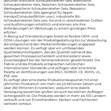
darunter manuelle Schraubendreher-Sets, elektrische
Schraubendreher-Sets, Ratschen-Schraubendreher-Sets,
Werbegeschenk-Schraubendreher-Sets, Reparatur-
Schraubendreher-Sets (geeignet für Apple-
Handys/Computer/Brillen usw.), industrielle Bit-
Schraubendreher-Sets usw. Sie sind in verschiedenen Größen
und Ausführungen erhältlich und können alle Ihre
Anforderungen an Werkzeuge zu einem günstigen Preis
erfüllen.
In Bezug auf Dienstleistungen bietet es flexible OEM- und
ODM-Lösungen von der Produktgestaltung bis zur Verpackung,
die entsprechend den Markenanforderungen angepasst
werden können. Es verfügt über ein umfassendes
Qualitätskontrollsystem, das die Qualität während des
gesamten Prozesses sicherstellt und Konsistenz sowie
Zuverlässigkeit bei der Serienproduktion gewährleistet. Die
Fabrik und die Produkte entsprechen zahlreichen
internationalen Standards und verfügen über eine breite
Palette an Zertifizierungen wie BSCI, ISO9001, CE, ROHS, UL,
PSE usw.
Es verfügt über eine starke Produktionskapazität mit einer
jährlichen Produktion von mehr als 2,5 Millionen Sätzen und
über 250 Millionen Einzelteilen, wodurch eine stabile
Versorgung sowohl bei großen als auch bei kleinen Aufträgen
sichergestellt ist. Die Produkte werden in mehr als 100 Ländern
verkauft und von Einzelhändlern, Marken und Fachleuten
weltweit vertraut.