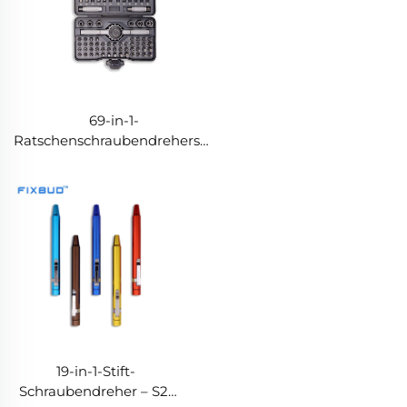
69-in-1-
Ratschenschraubendreherset
– S2-Bits, 6 Stecknüsse und 4
Verlängerungsstangen, OEM-
Werkdirektvertrieb
19-in-1-Stift-
Schraubendreher – S2-