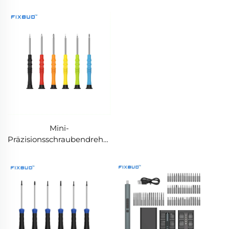
kundenspezifischer
magnetischer
Schraubendreher
Mini-
Präzisionsschraubendreher
93 mm –
kundenspezifischer
magnetischer
Schraubendreher mit
drehbarem Kappe