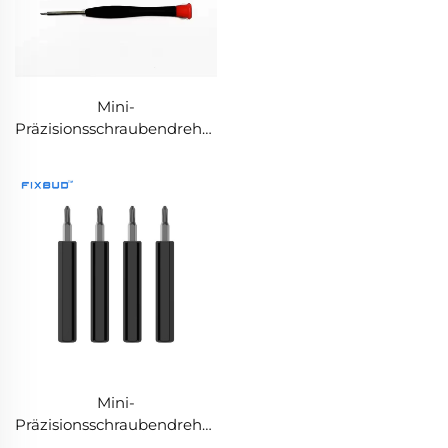
Mini-
Präzisionsschraubendreher
118,2 mm –
Individualisierbarer
magnetischer
Schraubendreher mit
drehbarem Kappe
Mini-
Präzisionsschraubendreher
64 mm –