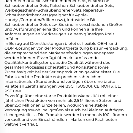
darunter manuelle Schraubendreher-Sets, elektrische
Schraubendreher-Sets, Ratschen-Schraubendreher-Sets,
Werbegeschenk-Schraubendreher-Sets, Reparatur-
Schraubendreher-Sets (geeignet für Apple-
Handys/Computer/Brillen usw.), industrielle Bit-
Schraubendreher-Sets usw. Sie sind in verschiedenen Größen
und Ausführungen erhältlich und können alle Ihre
Anforderungen an Werkzeuge zu einem günstigen Preis
erfüllen.
In Bezug auf Dienstleistungen bietet es flexible OEM- und
ODM-Lösungen von der Produktgestaltung bis zur Verpackung,
die entsprechend den Markenanforderungen angepasst
werden können. Es verfügt über ein umfassendes
Qualitätskontrollsystem, das die Qualität während des
gesamten Prozesses sicherstellt und Konsistenz sowie
Zuverlässigkeit bei der Serienproduktion gewährleistet. Die
Fabrik und die Produkte entsprechen zahlreichen
internationalen Standards und verfügen über eine breite
Palette an Zertifizierungen wie BSCI, ISO9001, CE, ROHS, UL,
PSE usw.
Es verfügt über eine starke Produktionskapazität mit einer
jährlichen Produktion von mehr als 2,5 Millionen Sätzen und
über 250 Millionen Einzelteilen, wodurch eine stabile
Versorgung sowohl bei großen als auch bei kleinen Aufträgen
sichergestellt ist. Die Produkte werden in mehr als 100 Ländern
verkauft und von Einzelhändlern, Marken und Fachleuten
weltweit vertraut.