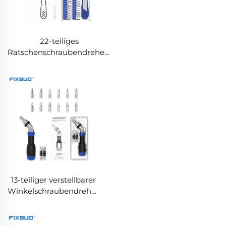
22-teiliges
Ratschenschraubendreher-
Set mit verstellbarem
Drehmoment und CRV-
Bits
13-teiliger verstellbarer
Winkelschraubendreher
mit 5-stufigem
drehbarem Griff