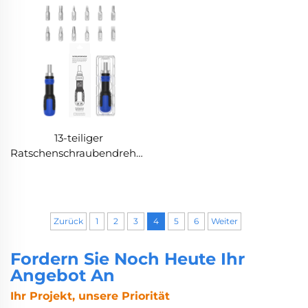
13-teiliger
Ratschenschraubendreher
mit integrierter Bits-
Aufbewahrung
Zurück
1
2
3
4
5
6
Weiter
Fordern Sie Noch Heute Ihr
Angebot An
Ihr Projekt, unsere Priorität