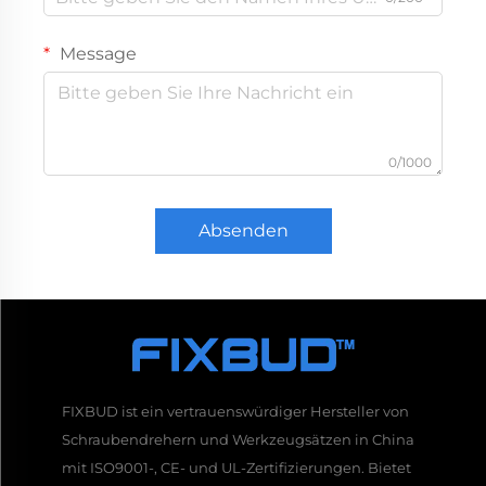
Message
0/1000
Absenden
FIXBUD ist ein vertrauenswürdiger Hersteller von
Schraubendrehern und Werkzeugsätzen in China
mit ISO9001-, CE- und UL-Zertifizierungen. Bietet