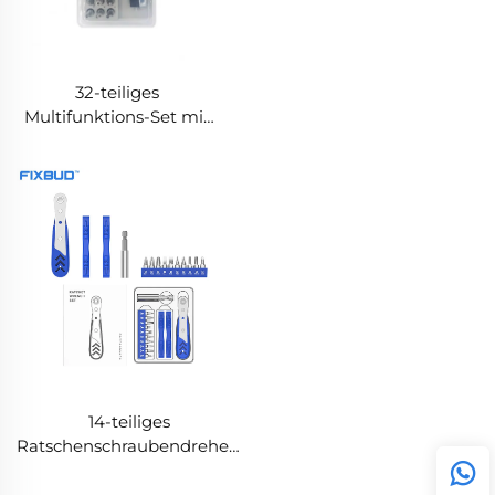
32-teiliges
Multifunktions-Set mit
Bits und Ratsche
14-teiliges
Ratschenschraubendreher-
Set mit verstellbarem
Drehmoment und CRV-