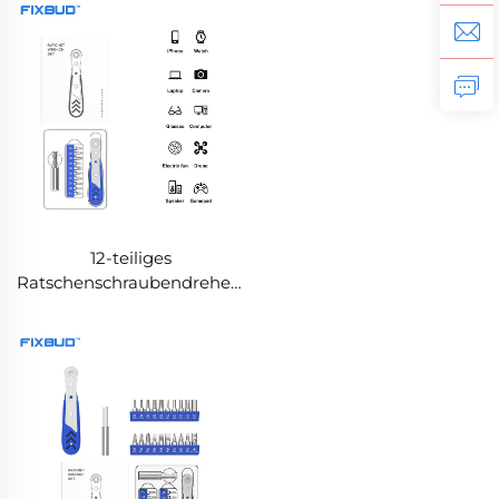
Bits
12-teiliges
Ratschenschraubendreher-
Set mit verstellbarem
Drehmoment und CRV-
Bits