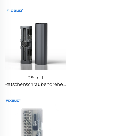
Schraubendreher-Satz
mit doppelter
mit doppelter
Drehmomentregelung
Drehmomentregelung
29-in-1
Ratschenschraubendreher-
Set mit Aluminiumgriff,
magnetische
Aufbewahrung