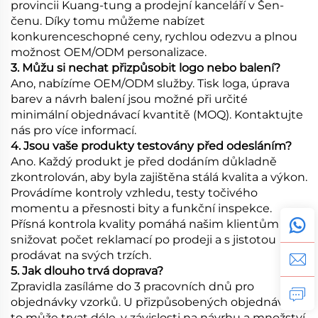
provincii Kuang-tung a prodejní kanceláří v Šen-
čenu. Díky tomu můžeme nabízet
konkurenceschopné ceny, rychlou odezvu a plnou
možnost OEM/ODM personalizace.
3. Můžu si nechat přizpůsobit logo nebo balení?
Ano, nabízíme OEM/ODM služby. Tisk loga, úprava
barev a návrh balení jsou možné při určité
minimální objednávací kvantitě (MOQ). Kontaktujte
nás pro více informací.
4. Jsou vaše produkty testovány před odesláním?
Ano. Každý produkt je před dodáním důkladně
zkontrolován, aby byla zajištěna stálá kvalita a výkon.
Provádíme kontroly vzhledu, testy točivého
momentu a přesnosti bity a funkční inspekce.
Přísná kontrola kvality pomáhá našim klientům
snižovat počet reklamací po prodeji a s jistotou
prodávat na svých trzích.
5. Jak dlouho trvá doprava?
Zpravidla zasíláme do 3 pracovních dnů pro
objednávky vzorků. U přizpůsobených objednávek
to může trvat déle, v závislosti na návrhu a množství.