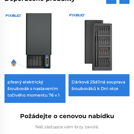
přesný elektrický
Dárková 25dílná souprava
šroubovák s nastavením
šroubováků k Dni otce
točivého momentu 76 v 1
Požádejte o cenovou nabídku
Náš zástupce vám brzy zavolá.