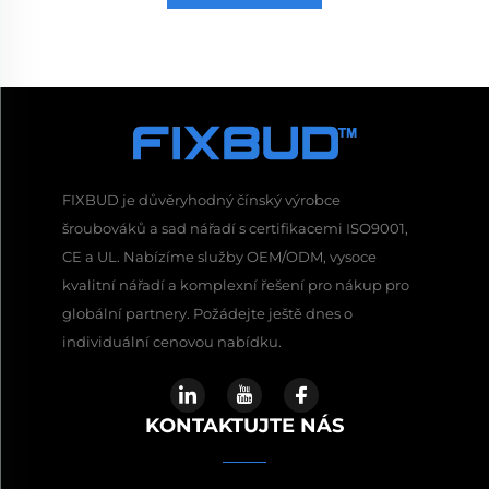
FIXBUD je důvěryhodný čínský výrobce
šroubováků a sad nářadí s certifikacemi ISO9001,
CE a UL. Nabízíme služby OEM/ODM, vysoce
kvalitní nářadí a komplexní řešení pro nákup pro
globální partnery. Požádejte ještě dnes o
individuální cenovou nabídku.
KONTAKTUJTE NÁS