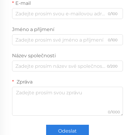
E-mail
0/100
Jméno a příjmení
0/100
Název společnosti
0/200
Zpráva
0/1000
Odeslat