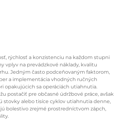
ť, rýchlosť a konzistenciu na každom stupni
y vplyv na prevádzkové náklady, kvalitu
trhu. Jedným často podceňovaným faktorom,
 výber a implementácia vhodných ručných
i opakujúcich sa operáciách utiahnutia.
u postačiť pre občasné údržbové práce, avšak
 stovky alebo tisíce cyklov utiahnutia denne,
jú bolestivo zrejmé prostredníctvom zápch,
ity.