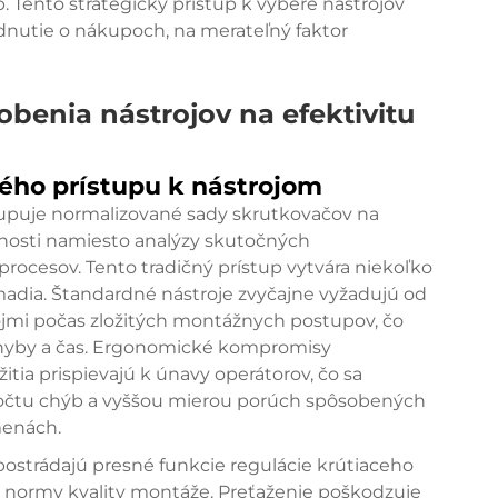
. Tento strategický prístup k výbere nástrojov
dnutie o nákupoch, na merateľný faktor
benia nástrojov na efektivitu
ého prístupu k nástrojom
upuje normalizované sady skrutkovačov na
nosti namiesto analýzy skutočných
ocesov. Tento tradičný prístup vytvára niekoľko
madia. Štandardné nástroje zvyčajne vyžadujú od
ojmi počas zložitých montážnych postupov, čo
hyby a čas. Ergonomické kompromisy
ia prispievajú k únavy operátorov, čo sa
počtu chýb a vyššou mierou porúch spôsobených
menách.
ostrádajú presné funkcie regulácie krútiaceho
normy kvality montáže. Preťaženie poškodzuje