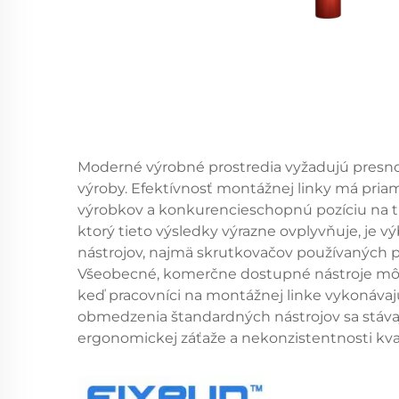
Moderné výrobné prostredia vyžadujú presnos
výroby. Efektívnosť montážnej linky má priam
výrobkov a konkurencieschopnú pozíciu na 
ktorý tieto výsledky výrazne ovplyvňuje, je
nástrojov, najmä skrutkovačov používaných pr
Všeobecné, komerčne dostupné nástroje môž
keď pracovníci na montážnej linke vykonávajú
obmedzenia štandardných nástrojov sa stáva
ergonomickej záťaže a nekonzistentnosti kval