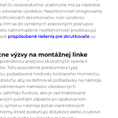
tiaľ čo nedostatočné utiahnutie má za následok
a odvolanie výrobkov. Neprítomnosť integrovanej
nštrukciách skrutkovačov núti výrobcov
, čím sa do výrobných pracovných postupov
 Tieto nahromadené neefektívnosti predstavujú
toré
prispôsobené riešenia pre skrutkovače
sú
tne výzvy na montážnej linke
ú podrobnou analýzou skutočných operácií
ke. Toto posúdenie preskúmava typy
tupu, požadované hodnoty krútiaceho momentu,
bsluhy, aby sa definovali požiadavky na nástroje,
 podmienkam namiesto všeobecných
v zahŕňajú funkcie, ako je optimalizovaná
dzeným polohám zápästia pri opakovanom
nujú výmenu nástroja počas viackrokových
izmy, ktoré poskytujú dotykovo alebo zvukovo