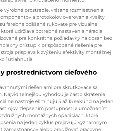
utia správneho krútiaceho momentu.
šie výrobné prostredie, vrátane rozmiestnenia
omponentov a protokolov overovania kvality.
sú farebne odlíšené rukoväte pre vizuálne
, ktoré udržiava potrebné nastavenia náradia
alizované pre konkrétne požiadavky na dosah bez
mplexný prístup k
prispôsobené riešenia pre
stroja prispieva k zvýšeniu efektivity montážnej
cií utiahnutia.
ity prostredníctvom cieľového
avrhnutými riešeniami pre skrutkovače sa
Najviditeľnejšou výhodou je často skrátenie
iálne nástroje eliminujú 5 až 15 sekúnd na jeden
strojov, zlepšením prístupnosti a umožnením
okozdružných montážnych operáciách, ktoré
zlepšenia na jeden cyklus prejavujú významným
et zamestnancov alebo predlžovať pracovné