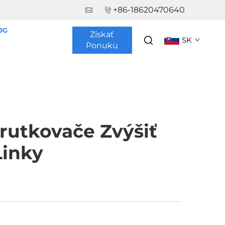
+86-18620470640
OG
Získať
SK
Ponuku
rutkovače Zvýšiť
Linky