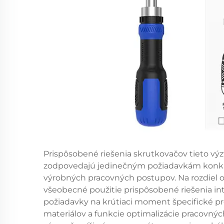
Prispôsobené riešenia skrutkovačov tieto výzv
zodpovedajú jedinečným požiadavkám konkré
výrobných pracovných postupov. Na rozdiel 
všeobecné použitie prispôsobené riešenia in
požiadavky na krútiaci moment špecifické pr
materiálov a funkcie optimalizácie pracovnýc