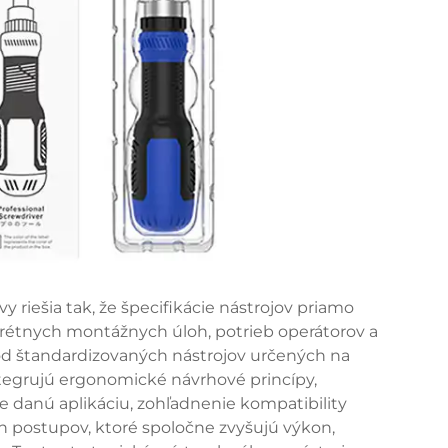
y riešia tak, že špecifikácie nástrojov priamo
tnych montážnych úloh, potrieb operátorov a
od štandardizovaných nástrojov určených na
tegrujú ergonomické návrhové princípy,
e danú aplikáciu, zohľadnenie kompatibility
h postupov, ktoré spoločne zvyšujú výkon,