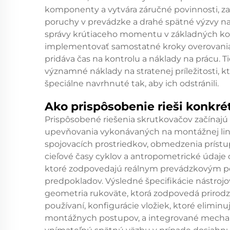
komponenty a vytvára záručné povinnosti, za
poruchy v prevádzke a drahé spätné výzvy n
správy krútiaceho momentu v základných ko
implementovať samostatné kroky overovania
pridáva čas na kontrolu a náklady na prácu.
významné náklady na stratenej príležitosti, k
špeciálne navrhnuté tak, aby ich odstránili.
Ako prispôsobenie rieši konkré
Prispôsobené riešenia skrutkovačov začínaj
upevňovania vykonávaných na montážnej lin
spojovacích prostriedkov, obmedzenia prís
cieľové časy cyklov a antropometrické údaje o
ktoré zodpovedajú reálnym prevádzkovým
predpokladov. Výsledné špecifikácie nástrojo
geometria rukoväte, ktorá zodpovedá priro
používaní, konfigurácie vložiek, ktoré elimi
montážnych postupov, a integrované mechan