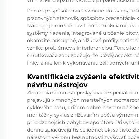
vnímateľnú spätnú väzbu v prípade dosiahn
Proces prispôsobenia tiež berie do úvahy šir
pracovných stanovík, spôsobov prezentácie k
Nástroje je možné navrhnúť s funkciami, ako 
systémy riadenia, integrované uloženie bitov
okamžite prístupné, a dĺžkové profily optim
vzniku problémov s interferenciou. Tento ko
skrutkovače
zabezpečuje, že každý aspekt ná
linky, a nie len k vykonávaniu základných funk
Kvantifikácia zvýšenia efektiv
návrhu nástrojov
Zlepšenia účinnosti poskytované špeciálne n
prejavujú v mnohých merateľných rozmeroch. 
cyklového času, pričom dobre navrhnuté špec
montážny cyklus znižovaním počtu výmen ná
prirodzenejších pohybov operátora. Pri vys
denne spracúvajú tisíce jednotiek, sa tieto 
nárastom výkonu bez nutnosti zvyšovať poč