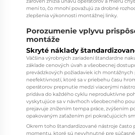
zároveň znížia únavu operátorov a mieru chýb
mení to, čo mnohí považujú za drobné rozho
zlepšenia výkonnosti montážnej linky.
Porozumenie vplyvu prispôso
montáže
Skryté náklady štandardizovan
Väčšina výrobných zariadení štandardne nak
základe cenových úvah a všeobecnej dostup
prevádzkových požiadaviek ich montážnych pr
neefektívností, ktoré sa v priebehu času hro
operátorov prepnutie medzi viacerými nástr
pridáva do každého cyklu neproduktívne po
vyskytujúce sa v návrhoch všeobecného použit
prejavuje znížením tempa práce, zvýšením 
opakovaným zaťažením pri pokračujúcich s
Okrem toho štandardizované nástroje často p
momentu, ktoré sú nevyhnutné pre súčasné 