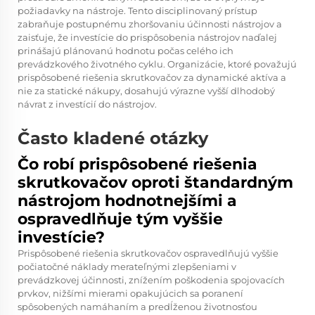
požiadavky na nástroje. Tento disciplinovaný prístup
zabraňuje postupnému zhoršovaniu účinnosti nástrojov a
zaisťuje, že investície do prispôsobenia nástrojov naďalej
prinášajú plánovanú hodnotu počas celého ich
prevádzkového životného cyklu. Organizácie, ktoré považujú
prispôsobené riešenia skrutkovačov za dynamické aktíva a
nie za statické nákupy, dosahujú výrazne vyšší dlhodobý
návrat z investícií do nástrojov.
Často kladené otázky
Čo robí prispôsobené riešenia
skrutkovačov oproti štandardným
nástrojom hodnotnejšími a
ospravedlňuje tým vyššie
investície?
Prispôsobené riešenia skrutkovačov ospravedlňujú vyššie
počiatočné náklady merateľnými zlepšeniami v
prevádzkovej účinnosti, znížením poškodenia spojovacích
prvkov, nižšími mierami opakujúcich sa poranení
spôsobených namáhaním a predĺženou životnosťou