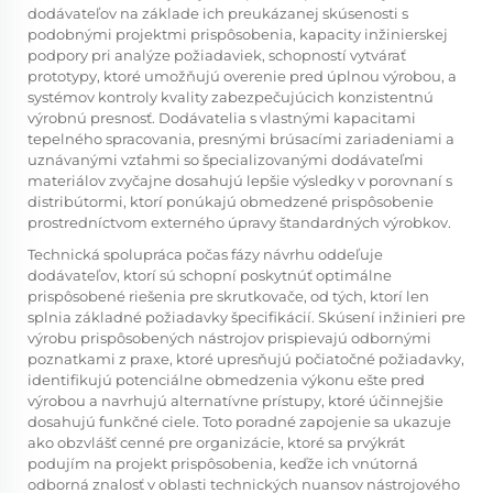
dodávateľov na základe ich preukázanej skúsenosti s
podobnými projektmi prispôsobenia, kapacity inžinierskej
podpory pri analýze požiadaviek, schopností vytvárať
prototypy, ktoré umožňujú overenie pred úplnou výrobou, a
systémov kontroly kvality zabezpečujúcich konzistentnú
výrobnú presnosť. Dodávatelia s vlastnými kapacitami
tepelného spracovania, presnými brúsacími zariadeniami a
uznávanými vzťahmi so špecializovanými dodávateľmi
materiálov zvyčajne dosahujú lepšie výsledky v porovnaní s
distribútormi, ktorí ponúkajú obmedzené prispôsobenie
prostredníctvom externého úpravy štandardných výrobkov.
Technická spolupráca počas fázy návrhu oddeľuje
dodávateľov, ktorí sú schopní poskytnúť optimálne
prispôsobené riešenia pre skrutkovače, od tých, ktorí len
splnia základné požiadavky špecifikácií. Skúsení inžinieri pre
výrobu prispôsobených nástrojov prispievajú odbornými
poznatkami z praxe, ktoré upresňujú počiatočné požiadavky,
identifikujú potenciálne obmedzenia výkonu ešte pred
výrobou a navrhujú alternatívne prístupy, ktoré účinnejšie
dosahujú funkčné ciele. Toto poradné zapojenie sa ukazuje
ako obzvlášť cenné pre organizácie, ktoré sa prvýkrát
podujím na projekt prispôsobenia, keďže ich vnútorná
odborná znalosť v oblasti technických nuansov nástrojového