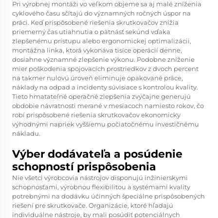
Pri výrobnej montáži vo veľkom objeme sa aj malé zníženia
cyklového času sčítajú do významných ročných úspor na
práci. Keď prispôsobené riešenia skrutkovačov znížia
priemerný čas utiahnutia o pätnásť sekúnd vďaka
zlepšenému prístupu alebo ergonomickej optimalizácii,
montážna linka, ktorá vykonáva tisíce operácií denne,
dosiahne významné zlepšenie výkonu. Podobne zníženie
mier poškodenia spojovacích prostriedkov z dvoch percent
na takmer nulovú úroveň eliminuje opakované práce,
náklady na odpad a incidenty súvisiace s kontrolou kvality.
Tieto hmatateľné operačné zlepšenia zvyčajne generujú
obdobie návratnosti merané v mesiacoch namiesto rokov, čo
robí prispôsobené riešenia skrutkovačov ekonomicky
výhodnými napriek vyššiemu počiatočnému investičnému
nákladu.
Výber dodávateľa a posúdenie
schopností prispôsobenia
Nie všetci výrobcovia nástrojov disponujú inžinierskymi
schopnosťami, výrobnou flexibilitou a systémami kvality
potrebnými na dodávku účinných špeciálne prispôsobených
riešení pre skrutkovače. Organizácie, ktoré hľadajú
individuálne nástroje, by mali posúdiť potenciálnych