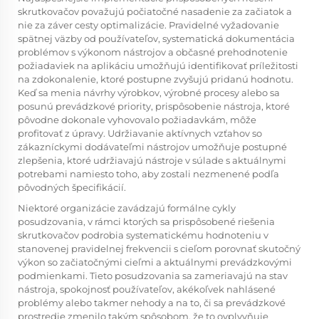
skrutkovačov považujú počiatočné nasadenie za začiatok a
nie za záver cesty optimalizácie. Pravidelné vyžadovanie
spätnej väzby od používateľov, systematická dokumentácia
problémov s výkonom nástrojov a občasné prehodnotenie
požiadaviek na aplikáciu umožňujú identifikovať príležitosti
na zdokonalenie, ktoré postupne zvyšujú pridanú hodnotu.
Keď sa menia návrhy výrobkov, výrobné procesy alebo sa
posunú prevádzkové priority, prispôsobenie nástroja, ktoré
pôvodne dokonale vyhovovalo požiadavkám, môže
profitovať z úpravy. Udržiavanie aktívnych vzťahov so
zákazníckymi dodávateľmi nástrojov umožňuje postupné
zlepšenia, ktoré udržiavajú nástroje v súlade s aktuálnymi
potrebami namiesto toho, aby zostali nezmenené podľa
pôvodných špecifikácií.
Niektoré organizácie zavádzajú formálne cykly
posudzovania, v rámci ktorých sa prispôsobené riešenia
skrutkovačov podrobia systematickému hodnoteniu v
stanovenej pravidelnej frekvencii s cieľom porovnať skutočný
výkon so začiatočnými cieľmi a aktuálnymi prevádzkovými
podmienkami. Tieto posudzovania sa zameriavajú na stav
nástroja, spokojnosť používateľov, akékoľvek nahlásené
problémy alebo takmer nehody a na to, či sa prevádzkové
prostredie zmenilo takým spôsobom, že to ovplyvňuje