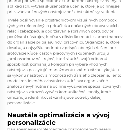
priamo porovnať špeciálne a štandardné nástroje v reálnych
aplikáciách, vytvára skúsenostné učenie, ktoré je účinnejšie
pri zavádzaní nových nástrojov než abstraktné vysvetlenia.
Trvalé posilňovanie prostredníctvom vizuálnych pomôcok,
rýchlych referenčných príručiek a občasných obnovovacích
relácií zabezpečuje dodržiavanie správnych postupov pri
používaní nástrojov, keď sa v dôsledku rotácie zamestnancov
do organizácie pripájajú noví pracovníci. Organizácie, ktoré
dosahujú najvyššiu hodnotu z prispôsobených riešení pre
šrotovacie kľúče, často v pracovných skupinách určujú
„ambasadorov nástrojov“, ktorí si udržiavajú odbornú
spôsobilosť, pomáhajú kolegom pri výbere vhodných
nástrojov a poskytujú manažmentu spätnú väzbu týkajúcu
sa výkonu nástrojov a možností ich ďalšieho zlepšenia. Tento
model rozdeleného vlastníctva udržiava organizačné
znalosti nevyhnutné na účinné využívanie špecializovaných
nástrojov a zároveň vytvára komunikačné kanály, ktoré
umožňujú identifikovať vznikajúce potreby ďalšej
personalizácie.
Neustála optimalizácia a vývoj
personalizácie
Najúspešnejšie implementácie prispôsobených riešení