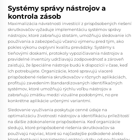
Systémy správy nástrojov a
kontrola zásob
Maximalizácia návratnosti investícií z prispôsobených riešení
skrutkovačov vyžaduje implementáciu systémov správy
nástrojov, ktoré zabraňujú stratám, umožňujú sledovanie ich
používania a zabezpečujú včasnú výmenu pred tým, ako
pokles výkonu ovplyvní kvalitu prevádzky. Systémy s
tieňovými doskami, protokoly vypozičiavania nástrojov a
pravidelné inventúry udržiavajú zodpovednosť a zároveň
zaisťujú, že špeciálne nástroje budú k dispozícii v čase, keď
ich potrebujete. Organizácie, ktoré spravujú viaceré
prispôsobené riešenia skrutkovačov v rôznych aplikáciách,
profitujú zavedením štandardizovaných identifikačných
systémov, ktoré umožňujú rýchlu voľbu nástrojov a
zabraňujú zmätku medzi vizuálne podobnými, no pre
konkrétne aplikácie určenými variantmi.
Sledovanie využívania poskytuje cenné údaje na
optimalizáciu životnosti nástrojov a identifikáciu príležitostí
na ďalšie zdokonalenie prispôsobenia. Keď organizácie
sledujú, ktoré prispôsobené riešenia skrutkovačov sa
používajú najviac, ktoré sú najčastejšie poškodené alebo
ktoré dostávajú konzistentnú spätnú väzbu od používateľov