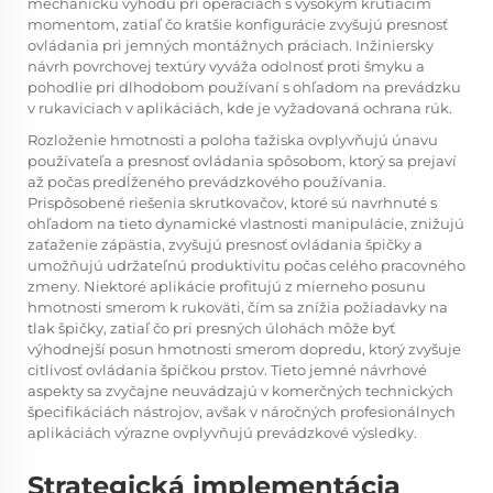
mechanickú výhodu pri operáciách s vysokým krútiacim
momentom, zatiaľ čo kratšie konfigurácie zvyšujú presnosť
ovládania pri jemných montážnych práciach. Inžiniersky
návrh povrchovej textúry vyváža odolnosť proti šmyku a
pohodlie pri dlhodobom používaní s ohľadom na prevádzku
v rukaviciach v aplikáciách, kde je vyžadovaná ochrana rúk.
Rozloženie hmotnosti a poloha ťažiska ovplyvňujú únavu
používateľa a presnosť ovládania spôsobom, ktorý sa prejaví
až počas predĺženého prevádzkového používania.
Prispôsobené riešenia skrutkovačov, ktoré sú navrhnuté s
ohľadom na tieto dynamické vlastnosti manipulácie, znižujú
zaťaženie zápästia, zvyšujú presnosť ovládania špičky a
umožňujú udržateľnú produktivitu počas celého pracovného
zmeny. Niektoré aplikácie profitujú z mierneho posunu
hmotnosti smerom k rukoväti, čím sa znížia požiadavky na
tlak špičky, zatiaľ čo pri presných úlohách môže byť
výhodnejší posun hmotnosti smerom dopredu, ktorý zvyšuje
citlivosť ovládania špičkou prstov. Tieto jemné návrhové
aspekty sa zvyčajne neuvádzajú v komerčných technických
špecifikáciách nástrojov, avšak v náročných profesionálnych
aplikáciách výrazne ovplyvňujú prevádzkové výsledky.
Strategická implementácia