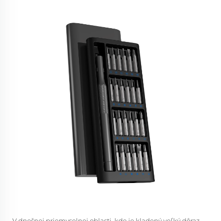
V dnešnej priemyselnej oblasti, kde je kladený veľký dôraz