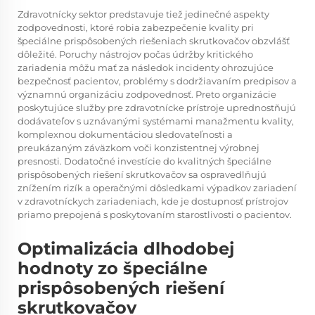
Zdravotnícky sektor predstavuje tiež jedinečné aspekty
zodpovednosti, ktoré robia zabezpečenie kvality pri
špeciálne prispôsobených riešeniach skrutkovačov obzvlášť
dôležité. Poruchy nástrojov počas údržby kritického
zariadenia môžu mať za následok incidenty ohrozujúce
bezpečnosť pacientov, problémy s dodržiavaním predpisov a
významnú organizáciu zodpovednosť. Preto organizácie
poskytujúce služby pre zdravotnícke prístroje uprednostňujú
dodávateľov s uznávanými systémami manažmentu kvality,
komplexnou dokumentáciou sledovateľnosti a
preukázaným záväzkom voči konzistentnej výrobnej
presnosti. Dodatočné investície do kvalitných špeciálne
prispôsobených riešení skrutkovačov sa ospravedlňujú
znížením rizík a operačnými dôsledkami výpadkov zariadení
v zdravotníckych zariadeniach, kde je dostupnosť prístrojov
priamo prepojená s poskytovaním starostlivosti o pacientov.
Optimalizácia dlhodobej
hodnoty zo špeciálne
prispôsobených riešení
skrutkovačov