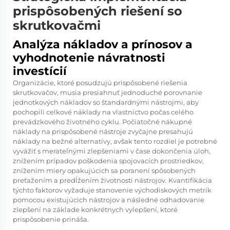
prispôsobených riešení so
skrutkovačmi
Analýza nákladov a prínosov a
vyhodnotenie návratnosti
investícií
Organizácie, ktoré posudzujú prispôsobené riešenia
skrutkovačov, musia presiahnuť jednoduché porovnanie
jednotkových nákladov so štandardnými nástrojmi, aby
pochopili celkové náklady na vlastníctvo počas celého
prevádzkového životného cyklu. Počiatočné nákupné
náklady na prispôsobené nástroje zvyčajne presahujú
náklady na bežné alternatívy, avšak tento rozdiel je potrebné
vyvážiť s merateľnými zlepšeniami v čase dokončenia úloh,
znížením prípadov poškodenia spojovacích prostriedkov,
znížením miery opakujúcich sa poranení spôsobených
preťažením a predĺžením životnosti nástrojov. Kvantifikácia
týchto faktorov vyžaduje stanovenie východiskových metrík
pomocou existujúcich nástrojov a následné odhadovanie
zlepšení na základe konkrétnych vylepšení, ktoré
prispôsobenie prináša.