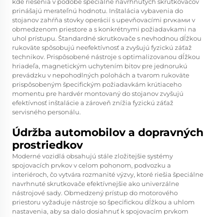
kde riešenia v podobe špeciálne navrhnutých skrutkovačov
prinášajú merateľnú hodnotu. Inštalácia vybavenia do
stojanov zahŕňa stovky operácií s upevňovacími prvками v
obmedzenom priestore a s konkrétnymi požiadavkami na
uhol prístupu. Štandardné skrutkovače s nevhodnou dĺžkou
rukoväte spôsobujú neefektívnosť a zvyšujú fyzickú záťaž
technikov. Prispôsobené nástroje s optimalizovanou dĺžkou
hriadeľa, magnetickým uchytením bitov pre jednorukú
prevádzku v nepohodlných polohách a tvarom rukoväte
prispôsobeným špecifickým požiadavkám krútiaceho
momentu pre hardvér montovaný do stojanov zvyšujú
efektívnosť inštalácie a zároveň znížia fyzickú záťaž
servisného personálu.
Údržba automobilov a dopravných
prostriedkov
Moderné vozidlá obsahujú stále zložitejšie systémy
spojovacích prvkov v celom pohonom, podvozku a
interiéroch, čo vytvára rozmanité výzvy, ktoré riešia špeciálne
navrhnuté skrutkovače efektívnejšie ako univerzálne
nástrojové sady. Obmedzený prístup do motorového
priestoru vyžaduje nástroje so špecifickou dĺžkou a uhlom
nastavenia, aby sa dalo dosiahnuť k spojovacím prvkom