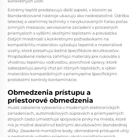
konkrétnych úloh.
Extrémy teplôt predstavujú ďalší aspekt, v ktorom sa
štandardizované nástroje ukazujú ako nedostatočné. Údržba
leteckej a vesmírnej techniky v nevykurovaných halaх počas
zimných mesiacov, servisovanie zariadení v procesných
priemysloch s vyššími okolitými teplotami a prevádzka
čistých miestností s konkrétnymi požiadavkami na
kompatibilitu materiálov vyžadujú tepelné a materiálové
úvahy, ktoré presahujú bežné špecifikácie skrutkovačov.
Prispôsobené riešenia zahŕňajú materiály pre rukoväte s
vhodnou tepelnou vodivosťou, povrchové úpravy, ktoré
zabezpečujú pevný chyt pri rôznych teplotách, a výber
materiálov kompatibilných s priemyselne špecifickými
protokolmi kontroly kontaminácie.
Obmedzenia prístupu a
priestorové obmedzenia
Husté zabalenie vybavenia v moderných elektronických
zariadeniach, automobilových súpravách a priemyselných
strojoch často umiestňuje spojovacie prvky na miesta, ktoré
nie je možné dosiahnuť bežnými skrutkovačmi štandardnej
dĺžky. Zasadené montážne body, obmedzené prístupné uhly
a nedostatok voľného priestoru okolo nainštalovaných