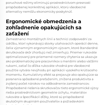
poruchové režimy eliminujú prostredníctvom presnosti
prispôsobenej konkrétnej aplikácii, ktorú všeobecné
alternatívy nemôžu ekonomicky poskytnúť.
Ergonomické obmedzenia a
zohľadnenie opakujúcich sa
zaťažení
Zamestnanci montážnych línií a technici zodpovední za
údržbu, ktorí vykonávajú stovky utahovacích operácií denne,
čelia významným ergonomickým výzvam, ktoré štandardné
skrutkovače skôr zhoršujú než zmierňujú. Priemer rukoväte
optimalizovaný pre priemerné rozmery chytenia sa ukazuje
ako problematický pre pracovníkov s menšími alebo väčšími
rukami, zatiaľ čo dĺžka rukoväte vhodná pre všeobecné
použitie vytvára nevýhodu pri aplikácii vysokého krútiaceho
momentu. Kumulatívny efekt sa prejavuje ako opakujúce sa
poranenia spôsobené preťažením, znížená produktivita a
zvýšený počet nárokov na odškodnenie zamestnancov.
Prispôsobené riešenia skrutkovačov tieto ergonomické výzvy
riešia prostredníctvom geometrie úchytu, materiálov
rukoväte a špecifikácií dĺžky, ktoré sú prispôsobené
skutočným skupinám používateľov a požiadavkám