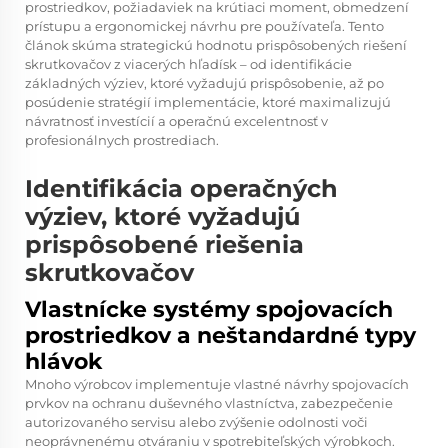
prostriedkov, požiadaviek na krútiaci moment, obmedzení
prístupu a ergonomickej návrhu pre používateľa. Tento
článok skúma strategickú hodnotu prispôsobených riešení
skrutkovačov z viacerých hľadísk – od identifikácie
základných výziev, ktoré vyžadujú prispôsobenie, až po
posúdenie stratégií implementácie, ktoré maximalizujú
návratnosť investícií a operačnú excelentnosť v
profesionálnych prostrediach.
Identifikácia operačných
výziev, ktoré vyžadujú
prispôsobené riešenia
skrutkovačov
Vlastnícke systémy spojovacích
prostriedkov a neštandardné typy
hlávok
Mnoho výrobcov implementuje vlastné návrhy spojovacích
prvkov na ochranu duševného vlastníctva, zabezpečenie
autorizovaného servisu alebo zvýšenie odolnosti voči
neoprávnenému otváraniu v spotrebiteľských výrobkoch.