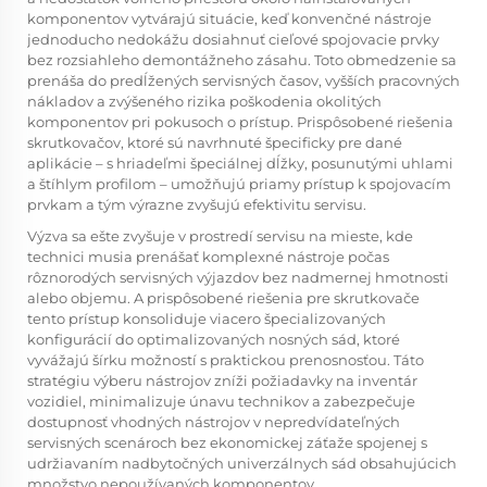
komponentov vytvárajú situácie, keď konvenčné nástroje
jednoducho nedokážu dosiahnuť cieľové spojovacie prvky
bez rozsiahleho demontážneho zásahu. Toto obmedzenie sa
prenáša do predĺžených servisných časov, vyšších pracovných
nákladov a zvýšeného rizika poškodenia okolitých
komponentov pri pokusoch o prístup. Prispôsobené riešenia
skrutkovačov, ktoré sú navrhnuté špecificky pre dané
aplikácie – s hriadeľmi špeciálnej dĺžky, posunutými uhlami
a štíhlym profilom – umožňujú priamy prístup k spojovacím
prvkam a tým výrazne zvyšujú efektivitu servisu.
Výzva sa ešte zvyšuje v prostredí servisu na mieste, kde
technici musia prenášať komplexné nástroje počas
rôznorodých servisných výjazdov bez nadmernej hmotnosti
alebo objemu. A
prispôsobené riešenia pre skrutkovače
tento prístup konsoliduje viacero špecializovaných
konfigurácií do optimalizovaných nosných sád, ktoré
vyvážajú šírku možností s praktickou prenosnosťou. Táto
stratégiu výberu nástrojov zníži požiadavky na inventár
vozidiel, minimalizuje únavu technikov a zabezpečuje
dostupnosť vhodných nástrojov v nepredvídateľných
servisných scenároch bez ekonomickej záťaže spojenej s
udržiavaním nadbytočných univerzálnych sád obsahujúcich
množstvo nepoužívaných komponentov.