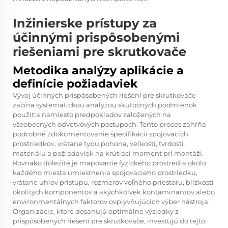
Inžinierske prístupy za
účinnými prispôsobenými
riešeniami pre skrutkovače
Metodika analýzy aplikácie a
definície požiadaviek
Vývoj účinných prispôsobených riešení pre skrutkovače
začína systematickou analýzou skutočných podmienok
použitia namiesto predpokladov založených na
všeobecných odvetvových postupoch. Tento proces zahŕňa
podrobné zdokumentovanie špecifikácií spojovacích
prostriedkov, vrátane typu pohona, veľkosti, tvrdosti
materiálu a požiadaviek na krútiaci moment pri montáži.
Rovnako dôležité je mapovanie fyzického prostredia okolo
každého miesta umiestnenia spojovacieho prostriedku,
vrátane uhlov prístupu, rozmerov voľného priestoru, blízkosti
okolitých komponentov a akýchkoľvek kontaminantov alebo
environmentálnych faktorov ovplyvňujúcich výber nástroja.
Organizácie, ktoré dosahujú optimálne výsledky z
prispôsobených riešení pre skrutkovače, investujú do tejto