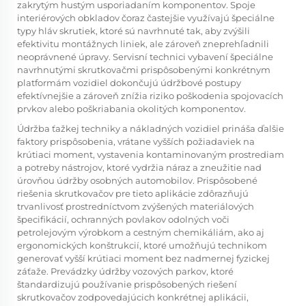
zakrytým hustým usporiadaním komponentov. Spoje
interiérových obkladov čoraz častejšie využívajú špeciálne
typy hláv skrutiek, ktoré sú navrhnuté tak, aby zvýšili
efektivitu montážnych liniek, ale zároveň zneprehľadnili
neoprávnené úpravy. Servisní technici vybavení špeciálne
navrhnutými skrutkovačmi prispôsobenými konkrétnym
platformám vozidiel dokončujú údržbové postupy
efektívnejšie a zároveň znížia riziko poškodenia spojovacích
prvkov alebo poškriabania okolitých komponentov.
Údržba ťažkej techniky a nákladných vozidiel prináša ďalšie
faktory prispôsobenia, vrátane vyšších požiadaviek na
krútiaci moment, vystavenia kontaminovaným prostrediam
a potreby nástrojov, ktoré vydržia náraz a zneužitie nad
úrovňou údržby osobných automobilov. Prispôsobené
riešenia skrutkovačov pre tieto aplikácie zdôrazňujú
trvanlivosť prostredníctvom zvýšených materiálových
špecifikácií, ochranných povlakov odolných voči
petrolejovým výrobkom a cestným chemikáliám, ako aj
ergonomických konštrukcií, ktoré umožňujú technikom
generovať vyšší krútiaci moment bez nadmernej fyzickej
záťaže. Prevádzky údržby vozových parkov, ktoré
štandardizujú používanie prispôsobených riešení
skrutkovačov zodpovedajúcich konkrétnej aplikácii,