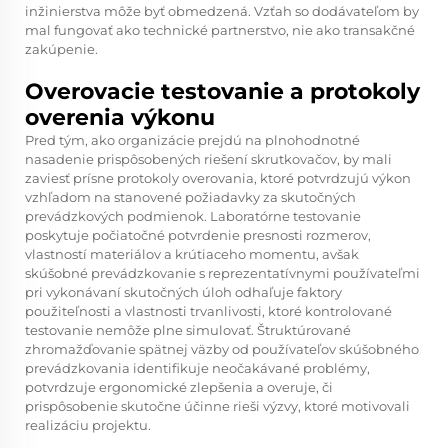
inžinierstva môže byť obmedzená. Vzťah so dodávateľom by
mal fungovať ako technické partnerstvo, nie ako transakčné
zakúpenie.
Overovacie testovanie a protokoly
overenia výkonu
Pred tým, ako organizácie prejdú na plnohodnotné
nasadenie prispôsobených riešení skrutkovačov, by mali
zaviesť prísne protokoly overovania, ktoré potvrdzujú výkon
vzhľadom na stanovené požiadavky za skutočných
prevádzkových podmienok. Laboratórne testovanie
poskytuje počiatočné potvrdenie presnosti rozmerov,
vlastností materiálov a krútiaceho momentu, avšak
skúšobné prevádzkovanie s reprezentatívnymi používateľmi
pri vykonávaní skutočných úloh odhaľuje faktory
použiteľnosti a vlastnosti trvanlivosti, ktoré kontrolované
testovanie nemôže plne simulovať. Štruktúrované
zhromažďovanie spätnej väzby od používateľov skúšobného
prevádzkovania identifikuje neočakávané problémy,
potvrdzuje ergonomické zlepšenia a overuje, či
prispôsobenie skutočne účinne rieši výzvy, ktoré motivovali
realizáciu projektu.