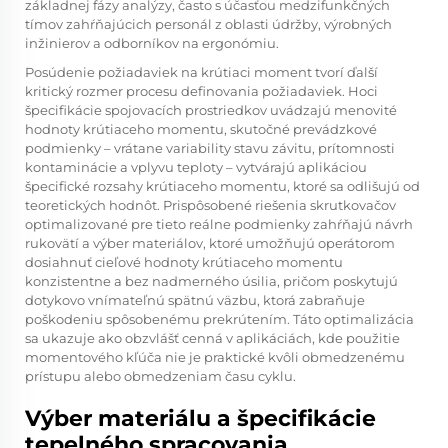
základnej fázy analýzy, často s účasťou medzifunkčných
tímov zahŕňajúcich personál z oblasti údržby, výrobných
inžinierov a odborníkov na ergonómiu.
Posúdenie požiadaviek na krútiaci moment tvorí ďalší
kritický rozmer procesu definovania požiadaviek. Hoci
špecifikácie spojovacích prostriedkov uvádzajú menovité
hodnoty krútiaceho momentu, skutočné prevádzkové
podmienky – vrátane variability stavu závitu, prítomnosti
kontaminácie a vplyvu teploty – vytvárajú aplikáciou
špecifické rozsahy krútiaceho momentu, ktoré sa odlišujú od
teoretických hodnôt. Prispôsobené riešenia skrutkovačov
optimalizované pre tieto reálne podmienky zahŕňajú návrh
rukovätí a výber materiálov, ktoré umožňujú operátorom
dosiahnuť cieľové hodnoty krútiaceho momentu
konzistentne a bez nadmerného úsilia, pričom poskytujú
dotykovo vnímateľnú spätnú väzbu, ktorá zabraňuje
poškodeniu spôsobenému prekrútením. Táto optimalizácia
sa ukazuje ako obzvlášť cenná v aplikáciách, kde použitie
momentového kľúča nie je praktické kvôli obmedzenému
prístupu alebo obmedzeniam času cyklu.
Výber materiálu a špecifikácie
tepelného spracovania