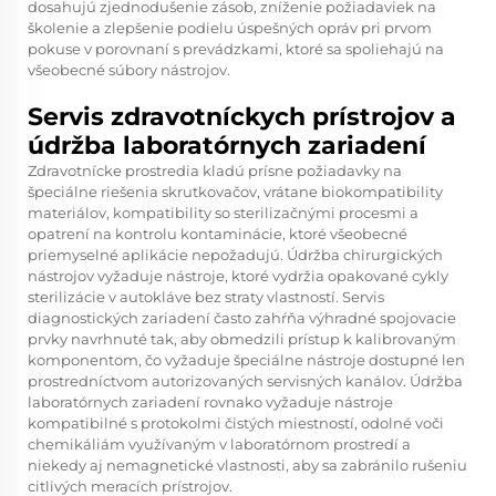
dosahujú zjednodušenie zásob, zníženie požiadaviek na
školenie a zlepšenie podielu úspešných opráv pri prvom
pokuse v porovnaní s prevádzkami, ktoré sa spoliehajú na
všeobecné súbory nástrojov.
Servis zdravotníckych prístrojov a
údržba laboratórnych zariadení
Zdravotnícke prostredia kladú prísne požiadavky na
špeciálne riešenia skrutkovačov, vrátane biokompatibility
materiálov, kompatibility so sterilizačnými procesmi a
opatrení na kontrolu kontaminácie, ktoré všeobecné
priemyselné aplikácie nepožadujú. Údržba chirurgických
nástrojov vyžaduje nástroje, ktoré vydržia opakované cykly
sterilizácie v autokláve bez straty vlastností. Servis
diagnostických zariadení často zahŕňa výhradné spojovacie
prvky navrhnuté tak, aby obmedzili prístup k kalibrovaným
komponentom, čo vyžaduje špeciálne nástroje dostupné len
prostredníctvom autorizovaných servisných kanálov. Údržba
laboratórnych zariadení rovnako vyžaduje nástroje
kompatibilné s protokolmi čistých miestností, odolné voči
chemikáliám využívaným v laboratórnom prostredí a
niekedy aj nemagnetické vlastnosti, aby sa zabránilo rušeniu
citlivých meracích prístrojov.