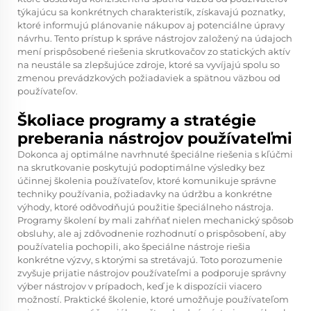
týkajúcu sa konkrétnych charakteristík, získavajú poznatky,
ktoré informujú plánovanie nákupov aj potenciálne úpravy
návrhu. Tento prístup k správe nástrojov založený na údajoch
mení prispôsobené riešenia skrutkovačov zo statických aktív
na neustále sa zlepšujúce zdroje, ktoré sa vyvíjajú spolu so
zmenou prevádzkových požiadaviek a spätnou väzbou od
používateľov.
Školiace programy a stratégie
preberania nástrojov používateľmi
Dokonca aj optimálne navrhnuté špeciálne riešenia s kľúčmi
na skrutkovanie poskytujú podoptimálne výsledky bez
účinnej školenia používateľov, ktoré komunikuje správne
techniky používania, požiadavky na údržbu a konkrétne
výhody, ktoré odôvodňujú použitie špeciálneho nástroja.
Programy školení by mali zahŕňať nielen mechanický spôsob
obsluhy, ale aj zdôvodnenie rozhodnutí o prispôsobení, aby
používatelia pochopili, ako špeciálne nástroje riešia
konkrétne výzvy, s ktorými sa stretávajú. Toto porozumenie
zvyšuje prijatie nástrojov používateľmi a podporuje správny
výber nástrojov v prípadoch, keď je k dispozícii viacero
možností. Praktické školenie, ktoré umožňuje používateľom