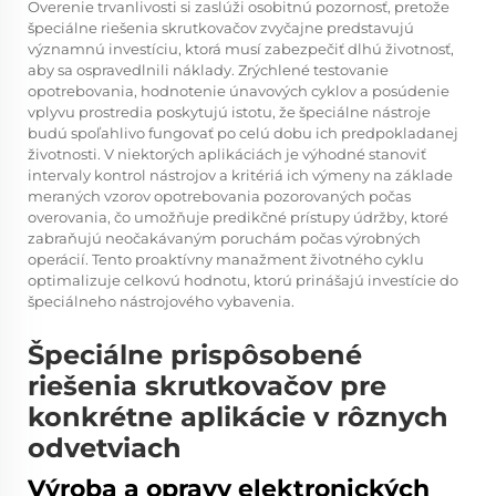
Overenie trvanlivosti si zaslúži osobitnú pozornosť, pretože
špeciálne riešenia skrutkovačov zvyčajne predstavujú
významnú investíciu, ktorá musí zabezpečiť dlhú životnosť,
aby sa ospravedlnili náklady. Zrýchlené testovanie
opotrebovania, hodnotenie únavových cyklov a posúdenie
vplyvu prostredia poskytujú istotu, že špeciálne nástroje
budú spoľahlivo fungovať po celú dobu ich predpokladanej
životnosti. V niektorých aplikáciách je výhodné stanoviť
intervaly kontrol nástrojov a kritériá ich výmeny na základe
meraných vzorov opotrebovania pozorovaných počas
overovania, čo umožňuje predikčné prístupy údržby, ktoré
zabraňujú neočakávaným poruchám počas výrobných
operácií. Tento proaktívny manažment životného cyklu
optimalizuje celkovú hodnotu, ktorú prinášajú investície do
špeciálneho nástrojového vybavenia.
Špeciálne prispôsobené
riešenia skrutkovačov pre
konkrétne aplikácie v rôznych
odvetviach
Výroba a opravy elektronických