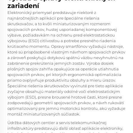
zariadení
Elektronický priemysel predstavuje niektoré z
najnáročnejších aplikácií pre špeciálne riešenia
skrutkovačov, a to kvôli miniaturizovaným rozmerom
spojovacích prvkov, hustej usporiadanej komponentovej
výbave, požiadavkám na ochranu pred elektrostatickou
výbojovou (ESD) citlivosťou a potrebe presného riadenia
krútiaceho momentu. Opravy smartfónov vyžadujú nástroje,
ktoré sú prispôsobené vlastným návrhom spojovacích prvkov
a zároveň poskytujú dotykovú spätnú väzbu nevyhnutnú na
zabránenie prekrútenia jemných zostáv. Výroba dosiek
plošných spojov zahŕňa opakujúce sa operácie utiahnutia
spojovacích prvkov, pri ktorých ergonomická optimalizácia
priamo ovplyvňuje produktivitu obsluhy a mieru úrazov.
Špeciálne riešenia skrutkovačov vyvinuté pre tieto aplikácie
zvyčajne obsahujú materiály odolné voči elektrostatickým
výbojom (ESD), presne brousené hrotové časti, ktoré presne
zodpovedajú geometrii spojovacích prvkov, a návrh rukovätí
optimalizovaný pre jemnú motorickú kontrolu, akú vyžaduje
montáž miniaturizovaných súčiastok.
Údržba dátových centier a servis telekomunikačnej
infraštruktúry predstavujú ďalší oblasť aplikácie elektroniky,