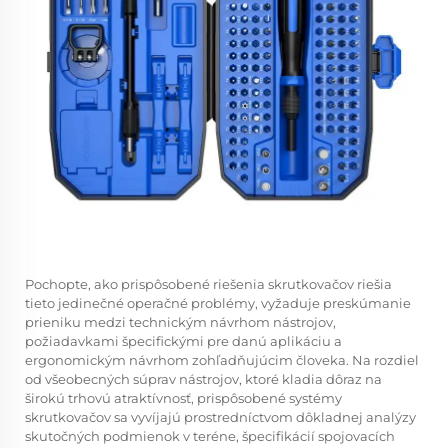
Pochopte, ako prispôsobené riešenia skrutkovačov riešia
tieto jedinečné operačné problémy, vyžaduje preskúmanie
prieniku medzi technickým návrhom nástrojov,
požiadavkami špecifickými pre danú aplikáciu a
ergonomickým návrhom zohľadňujúcim človeka. Na rozdiel
od všeobecných súprav nástrojov, ktoré kladia dôraz na
širokú trhovú atraktívnosť, prispôsobené systémy
skrutkovačov sa vyvíjajú prostredníctvom dôkladnej analýzy
skutočných podmienok v teréne, špecifikácií spojovacích