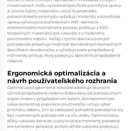
miestnostiach môžu vyžadovať špecifické povrchové úpravy
a úrovne čistoty materiálov, zatiaľ čo prostredia
potravinárskeho priemyslu vyžadujú materiály a povrchové
úpravy vyhovujúce požiadavkám NSF. Aplikácie
elektronického montážneho procesu profitujú z ESD-
bezpečných materiálov pre rukoväte a z riadeného
povrchového odporu. Každý z týchto špecializovaných
požiadaviek presahuje možnosti štandardných komerčných
špecifikácií skrutkovačov a vyžaduje preto prispôsobený
inžiniersky prístup, ktorý poskytujú špeciálne prispôsobené
riešenia.
Ergonomická optimalizácia a
návrh používateľského rozhrania
Optimalizácia geometrie rukoväte oddeľuje skutočne
účinné prispôsobené riešenia šrobovákov od jednoduchých
súprav hrotov v prispôsobenom balení. Antropometrické
údaje konkrétnej populácie používateľov určujú výber
priemeru záberu, čím sa zabezpečí pohodlné prenášanie sily
bez nadmerných požiadaviek na silu stisku. Optimalizácia
dĺžky rukoväte berie do úvahy krútiace momenty potrebné
pre konkrétne aplikácie, pričom dlhšie rukoväte poskytujú