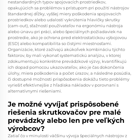
nestandardných typov spojovacích prostriedkov,
opakujúcich sa problémov s prístupom pri použití nástrojov
štandardnej dĺžky, vyššej miery poškodenia spojovacích
prostriedkov alebo udalostí vykrútenia hlavičky skrutky
(cam-out), sťažností používateľov na ergonómiu nástroja
alebo únavu pri práci, alebo špeciálnych požiadaviek na
prostredie, ako je ochrana pred elektrostatickou výbojovou
(ESD) alebo kompatibilita so čistými miestnosťami.
Organizácie, ktoré zažívajú akúkoľvek kombináciu týchto
faktorov, by mali vykonať systematickú analýzu, v ktorej
zdokumentujú konkrétne prevádzkové výzvy, kvantifikujú
ich dopad pomocou ukazovateľov, ako je čas dokončenia
úlohy, miera poškodenia a počet úrazov, a následne posúdia,
či dostupné možnosti prispôsobenia dokážu tieto problémy
vyriešiť efektívnejšie z hľadiska nákladov v porovnaní s
alternatívnymi riešeniami.
Je možné vyvíjať prispôsobené
riešenia skrutkovačov pre malé
prevádzky alebo len pre veľkých
výrobcov?
Zatiaľ čo v minulosti väčšinu vývoja špeciálnych nástrojov z