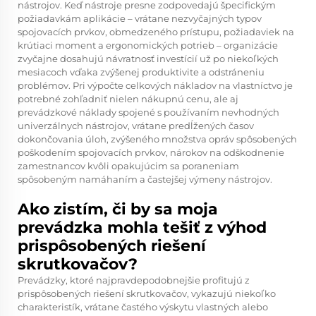
nástrojov. Keď nástroje presne zodpovedajú špecifickým
požiadavkám aplikácie – vrátane nezvyčajných typov
spojovacích prvkov, obmedzeného prístupu, požiadaviek na
krútiaci moment a ergonomických potrieb – organizácie
zvyčajne dosahujú návratnosť investícií už po niekoľkých
mesiacoch vďaka zvýšenej produktivite a odstráneniu
problémov. Pri výpočte celkových nákladov na vlastníctvo je
potrebné zohľadniť nielen nákupnú cenu, ale aj
prevádzkové náklady spojené s používaním nevhodných
univerzálnych nástrojov, vrátane predĺžených časov
dokončovania úloh, zvýšeného množstva opráv spôsobených
poškodením spojovacích prvkov, nárokov na odškodnenie
zamestnancov kvôli opakujúcim sa poraneniam
spôsobeným namáhaním a častejšej výmeny nástrojov.
Ako zistím, či by sa moja
prevádzka mohla tešiť z výhod
prispôsobených riešení
skrutkovačov?
Prevádzky, ktoré najpravdepodobnejšie profitujú z
prispôsobených riešení skrutkovačov, vykazujú niekoľko
charakteristík, vrátane častého výskytu vlastných alebo