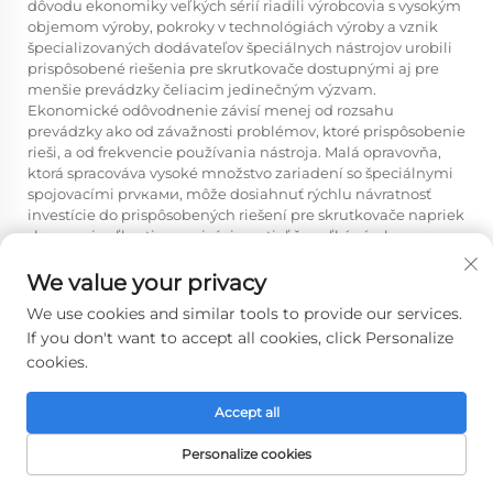
dôvodu ekonomiky veľkých sérií riadili výrobcovia s vysokým
objemom výroby, pokroky v technológiách výroby a vznik
špecializovaných dodávateľov špeciálnych nástrojov urobili
prispôsobené riešenia pre skrutkovače dostupnými aj pre
menšie prevádzky čeliacim jedinečným výzvam.
Ekonomické odôvodnenie závisí menej od rozsahu
prevádzky ako od závažnosti problémov, ktoré prispôsobenie
rieši, a od frekvencie používania nástroja. Malá opravovňa,
ktorá spracováva vysoké množstvo zariadení so špeciálnymi
spojovacími prvками, môže dosiahnuť rýchlu návratnosť
investície do prispôsobených riešení pre skrutkovače napriek
skromnej veľkosti organizácie, zatiaľ čo veľký výrobca s
jednoduchými požiadavkami na spojovacie prvky môže
nájsť štandardné nástroje úplne postačujúce. Rozhodnutie
We value your privacy
by sa malo zakladať na konkrétnych prevádzkových
We use cookies and similar tools to provide our services.
potrebách a kvantifikovateľných výhodách, nie len na
If you don't want to accept all cookies, click Personalize
veľkosti organizácie.
cookies.
Ako dlho trvá zvyčajne proces od
počiatočného návrhu po prijatie
Accept all
funkčných prispôsobených riešení
Personalize cookies
pre skrutkovače?
DOMOVSKÁ
VÝROBKY
E-MAIL
TELEFÓN
STRÁNKA