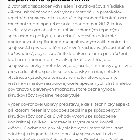
Životnosť prispôsobených riešení skrutkovačov z hľadiska
výkonu závisí zásadne od výberu materiálu a protokolov
tepelného spracovania, ktoré sú prispôsobené konkrétnym
mechanizmom opotrebovania v danom použití. Zliatiny
ocele s vysokým obsahom uhlíka s vhodným tepelným
spracovaním poskytujú potrebnú tvrdosť na odolanie
opotrebovaniu spôsobenému opakovaným začlenením do
spojovacích prvkov, pričom zároveň zachovávajú dostatočnú
húževnatosť, aby sa zabránilo krehkému lomu pri zaťažení
krútiacim momentom. Avšak aplikácie zahŕňajúce
spojovacie prvky z nehrdzavejúcej ocele, chemicky agresívne
prostredia alebo špecifické požiadavky na magnetické
vlastnosti vyžadujú alternatívne materiálové systémy,
vrátane variantov nástrojovej ocele, špeciálnych zliatin alebo
povrchovo upravených možností, ktoré bežná výroba
skrutkovačov zvyčajne neposkytuje.
Výber povrchovej úpravy predstavuje ďalší technický aspekt,
pri ktorom riešenia v podobe špeciálne prispôsobených
skrutkovačov ponúkajú výhody výkonu prispôsobené
konkrétnej aplikácii. Prostredia s vystavením korózii
vyžadujú ochranné povlaky alebo výber materiálov, ktoré
odolávajú degradácii bez toho, aby spôsobovali riziko
kontaminácie v citlivých aplikáciách. Prevádzky v čistých