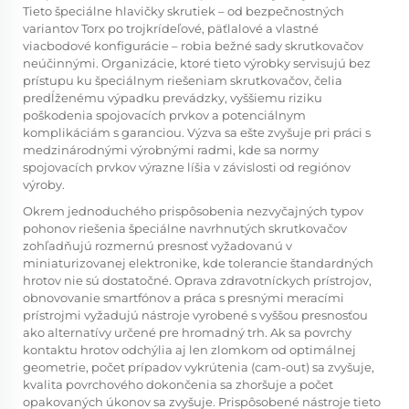
Tieto špeciálne hlavičky skrutiek – od bezpečnostných
variantov Torx po trojkrídeľové, päťlalové a vlastné
viacbodové konfigurácie – robia bežné sady skrutkovačov
neúčinnými. Organizácie, ktoré tieto výrobky servisujú bez
prístupu ku špeciálnym riešeniam skrutkovačov, čelia
predĺženému výpadku prevádzky, vyššiemu riziku
poškodenia spojovacích prvkov a potenciálnym
komplikáciám s garanciou. Výzva sa ešte zvyšuje pri práci s
medzinárodnými výrobnými radmi, kde sa normy
spojovacích prvkov výrazne líšia v závislosti od regiónov
výroby.
Okrem jednoduchého prispôsobenia nezvyčajných typov
pohonov riešenia špeciálne navrhnutých skrutkovačov
zohľadňujú rozmernú presnosť vyžadovanú v
miniaturizovanej elektronike, kde tolerancie štandardných
hrotov nie sú dostatočné. Oprava zdravotníckych prístrojov,
obnovovanie smartfónov a práca s presnými meracími
prístrojmi vyžadujú nástroje vyrobené s vyššou presnosťou
ako alternatívy určené pre hromadný trh. Ak sa povrchy
kontaktu hrotov odchýlia aj len zlomkom od optimálnej
geometrie, počet prípadov vykrútenia (cam-out) sa zvyšuje,
kvalita povrchového dokončenia sa zhoršuje a počet
opakovaných úkonov sa zvyšuje. Prispôsobené nástroje tieto