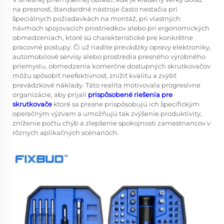
na presnosť, štandardné nástroje často nestačia pri
špeciálnych požiadavkách na montáž, pri vlastných
návrhoch spojovacích prostriedkov alebo pri ergonomických
obmedzeniach, ktoré sú charakteristické pre konkrétne
pracovné postupy. Či už riadite prevádzky opravy elektroniky,
automobilové servisy alebo prostredia presného výrobného
priemyslu, obmedzenia komerčne dostupných skrutkovačov
môžu spôsobiť neefektívnosť, znížiť kvalitu a zvýšiť
prevádzkové náklady. Táto realita motivovala progresívne
organizácie, aby prijali
prispôsobené riešenia pre
skrutkovače
ktoré sa presne prispôsobujú ich špecifickým
operačným výzvam a umožňujú tak zvýšenie produktivity,
zníženie počtu chýb a zlepšenie spokojnosti zamestnancov v
rôznych aplikačných scénarióch.