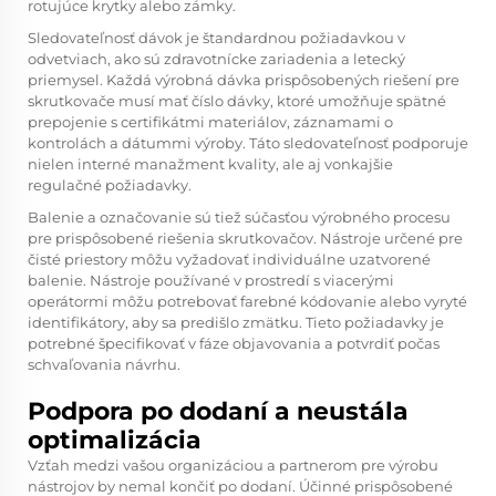
rotujúce krytky alebo zámky.
Sledovateľnosť dávok je štandardnou požiadavkou v
odvetviach, ako sú zdravotnícke zariadenia a letecký
priemysel. Každá výrobná dávka prispôsobených riešení pre
skrutkovače musí mať číslo dávky, ktoré umožňuje spätné
prepojenie s certifikátmi materiálov, záznamami o
kontrolách a dátummi výroby. Táto sledovateľnosť podporuje
nielen interné manažment kvality, ale aj vonkajšie
regulačné požiadavky.
Balenie a označovanie sú tiež súčasťou výrobného procesu
pre prispôsobené riešenia skrutkovačov. Nástroje určené pre
čisté priestory môžu vyžadovať individuálne uzatvorené
balenie. Nástroje používané v prostredí s viacerými
operátormi môžu potrebovať farebné kódovanie alebo vyryté
identifikátory, aby sa predišlo zmätku. Tieto požiadavky je
potrebné špecifikovať v fáze objavovania a potvrdiť počas
schvaľovania návrhu.
Podpora po dodaní a neustála
optimalizácia
Vzťah medzi vašou organizáciou a partnerom pre výrobu
nástrojov by nemal končiť po dodaní. Účinné prispôsobené