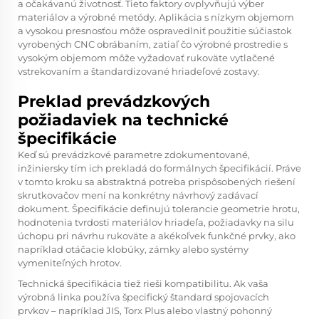
a očakávanú životnosť. Tieto faktory ovplyvňujú výber
materiálov a výrobné metódy. Aplikácia s nízkym objemom
a vysokou presnosťou môže ospravedlniť použitie súčiastok
vyrobených CNC obrábaním, zatiaľ čo výrobné prostredie s
vysokým objemom môže vyžadovať rukoväte vytlačené
vstrekovaním a štandardizované hriadeľové zostavy.
Preklad prevádzkových
požiadaviek na technické
špecifikácie
Keď sú prevádzkové parametre zdokumentované,
inžiniersky tím ich prekladá do formálnych špecifikácií. Práve
v tomto kroku sa abstraktná potreba prispôsobených riešení
skrutkovačov mení na konkrétny návrhový zadávací
dokument. Špecifikácie definujú tolerancie geometrie hrotu,
hodnotenia tvrdosti materiálov hriadeľa, požiadavky na silu
úchopu pri návrhu rukoväte a akékoľvek funkčné prvky, ako
napríklad otáčacie klobúky, zámky alebo systémy
vymeniteľných hrotov.
Technická špecifikácia tiež rieši kompatibilitu. Ak vaša
výrobná linka používa špecifický štandard spojovacích
prvkov – napríklad JIS, Torx Plus alebo vlastný pohonný