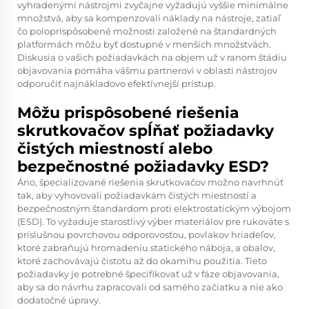
vyhradenými nástrojmi zvyčajne vyžadujú vyššie minimálne
množstvá, aby sa kompenzovali náklady na nástroje, zatiaľ
čo poloprispôsobené možnosti založené na štandardných
platformách môžu byť dostupné v menších množstvách.
Diskusia o vašich požiadavkách na objem už v ranom štádiu
objavovania pomáha vášmu partnerovi v oblasti nástrojov
odporučiť najnákladovo efektívnejší prístup.
Môžu prispôsobené riešenia
skrutkovačov spĺňať požiadavky
čistých miestností alebo
bezpečnostné požiadavky ESD?
Áno, špecializované riešenia skrutkovačov možno navrhnúť
tak, aby vyhovovali požiadavkám čistých miestností a
bezpečnostným štandardom proti elektrostatickým výbojom
(ESD). To vyžaduje starostlivý výber materiálov pre rukoväte s
príslušnou povrchovou odporovosťou, povlakov hriadeľov,
ktoré zabraňujú hromadeniu statického náboja, a obalov,
ktoré zachovávajú čistotu až do okamihu použitia. Tieto
požiadavky je potrebné špecifikovať už v fáze objavovania,
aby sa do návrhu zapracovali od samého začiatku a nie ako
dodatočné úpravy.