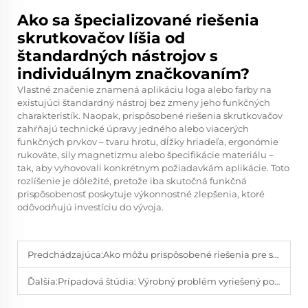
Ako sa špecializované riešenia
skrutkovačov líšia od
štandardných nástrojov s
individuálnym značkovaním?
Vlastné značenie znamená aplikáciu loga alebo farby na
existujúci štandardný nástroj bez zmeny jeho funkčných
charakteristík. Naopak, prispôsobené riešenia skrutkovačov
zahŕňajú technické úpravy jedného alebo viacerých
funkčných prvkov – tvaru hrotu, dĺžky hriadeľa, ergonómie
rukoväte, sily magnetizmu alebo špecifikácie materiálu –
tak, aby vyhovovali konkrétnym požiadavkám aplikácie. Toto
rozlíšenie je dôležité, pretože iba skutočná funkčná
prispôsobenosť poskytuje výkonnostné zlepšenia, ktoré
odôvodňujú investíciu do vývoja.
Predchádzajúca:
Ako môžu prispôsobené riešenia pre skrutkovače zvýšiť efektivitu vašej montážnej linky
Ďalšia:
Prípadová štúdia: Výrobný problém vyriešený pomocou špeciálne prispôsobených rúčok na skrutkovače