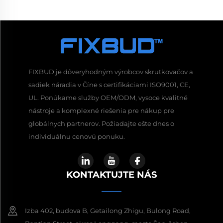
FIXBUD je dôveryhodným výrobcov skrutkovačov a
sadiek náradia v Číne s certifikáciami ISO9001, CE,
UL. Ponúkame služby OEM/ODM, vysoce kvalitné
nástroje a komplexné riešenia pre nákup pre
globálnych partnerov. Požiadajte ešte dnes o
individuálnu cenovú ponuku.
KONTAKTUJTE NÁS
Izba 402, budova B, Getailong Zhigu, Bulong Road,