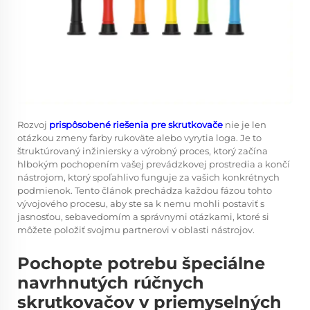
Rozvoj
prispôsobené riešenia pre skrutkovače
nie je len
otázkou zmeny farby rukoväte alebo vyrytia loga. Je to
štruktúrovaný inžiniersky a výrobný proces, ktorý začína
hlbokým pochopením vašej prevádzkovej prostredia a končí
nástrojom, ktorý spoľahlivo funguje za vašich konkrétnych
podmienok. Tento článok prechádza každou fázou tohto
vývojového procesu, aby ste sa k nemu mohli postaviť s
jasnosťou, sebavedomím a správnymi otázkami, ktoré si
môžete položiť svojmu partnerovi v oblasti nástrojov.
Pochopte potrebu špeciálne
navrhnutých rúčnych
skrutkovačov v priemyselných