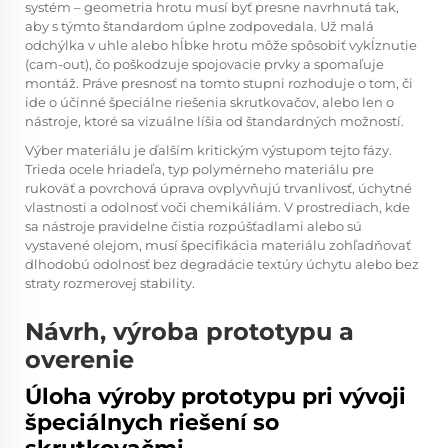
systém – geometria hrotu musí byť presne navrhnutá tak,
aby s týmto štandardom úplne zodpovedala. Už malá
odchýlka v uhle alebo hĺbke hrotu môže spôsobiť vykĺznutie
(cam-out), čo poškodzuje spojovacie prvky a spomaľuje
montáž. Práve presnosť na tomto stupni rozhoduje o tom, či
ide o účinné špeciálne riešenia skrutkovačov, alebo len o
nástroje, ktoré sa vizuálne líšia od štandardných možností.
Výber materiálu je ďalším kritickým výstupom tejto fázy.
Trieda ocele hriadeľa, typ polymérneho materiálu pre
rukoväť a povrchová úprava ovplyvňujú trvanlivosť, úchytné
vlastnosti a odolnosť voči chemikáliám. V prostrediach, kde
sa nástroje pravidelne čistia rozpúšťadlami alebo sú
vystavené olejom, musí špecifikácia materiálu zohľadňovať
dlhodobú odolnosť bez degradácie textúry úchytu alebo bez
straty rozmerovej stability.
Návrh, výroba prototypu a
overenie
Úloha výroby prototypu pri vývoji
špeciálnych riešení so