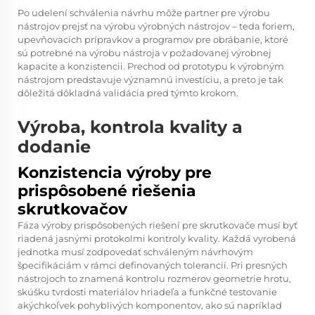
Po udelení schválenia návrhu môže partner pre výrobu
nástrojov prejsť na výrobu výrobných nástrojov – teda foriem,
upevňovacích prípravkov a programov pre obrábanie, ktoré
sú potrebné na výrobu nástroja v požadovanej výrobnej
kapacite a konzistencii. Prechod od prototypu k výrobným
nástrojom predstavuje významnú investíciu, a preto je tak
dôležitá dôkladná validácia pred týmto krokom.
Výroba, kontrola kvality a
dodanie
Konzistencia výroby pre
prispôsobené riešenia
skrutkovačov
Fáza výroby prispôsobených riešení pre skrutkovače musí byť
riadená jasnými protokolmi kontroly kvality. Každá vyrobená
jednotka musí zodpovedať schváleným návrhovým
špecifikáciám v rámci definovaných tolerancií. Pri presných
nástrojoch to znamená kontrolu rozmerov geometrie hrotu,
skúšku tvrdosti materiálov hriadeľa a funkčné testovanie
akýchkoľvek pohyblivých komponentov, ako sú napríklad