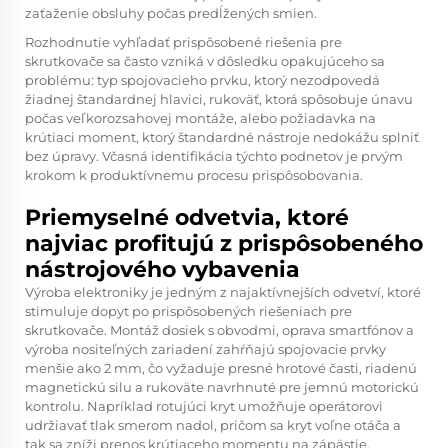
zaťaženie obsluhy počas predĺžených smien.
Rozhodnutie vyhľadať prispôsobené riešenia pre
skrutkovače sa často vzniká v dôsledku opakujúceho sa
problému: typ spojovacieho prvku, ktorý nezodpovedá
žiadnej štandardnej hlavici, rukoväť, ktorá spôsobuje únavu
počas veľkorozsahovej montáže, alebo požiadavka na
krútiaci moment, ktorý štandardné nástroje nedokážu splniť
bez úpravy. Včasná identifikácia týchto podnetov je prvým
krokom k produktívnemu procesu prispôsobovania.
Priemyselné odvetvia, ktoré
najviac profitujú z prispôsobeného
nástrojového vybavenia
Výroba elektroniky je jedným z najaktívnejších odvetví, ktoré
stimuluje dopyt po prispôsobených riešeniach pre
skrutkovače. Montáž dosiek s obvodmi, oprava smartfónov a
výroba nositeľných zariadení zahŕňajú spojovacie prvky
menšie ako 2 mm, čo vyžaduje presné hrotové časti, riadenú
magnetickú silu a rukoväte navrhnuté pre jemnú motorickú
kontrolu. Napríklad rotujúci kryt umožňuje operátorovi
udržiavať tlak smerom nadol, pričom sa kryt voľne otáča a
tak sa zníži prenos krútiaceho momentu na zápästie.