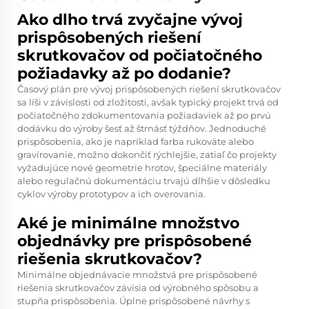
Ako dlho trvá zvyčajne vývoj
prispôsobených riešení
skrutkovačov od počiatočného
požiadavky až po dodanie?
Časový plán pre vývoj prispôsobených riešení skrutkovačov
sa líši v závislosti od zložitosti, avšak typický projekt trvá od
počiatočného zdokumentovania požiadaviek až po prvú
dodávku do výroby šesť až štrnásť týždňov. Jednoduché
prispôsobenia, ako je napríklad farba rukoväte alebo
gravírovanie, možno dokončiť rýchlejšie, zatiaľ čo projekty
vyžadujúce nové geometrie hrotov, špeciálne materiály
alebo regulačnú dokumentáciu trvajú dlhšie v dôsledku
cyklov výroby prototypov a ich overovania.
Aké je minimálne množstvo
objednávky pre prispôsobené
riešenia skrutkovačov?
Minimálne objednávacie množstvá pre prispôsobené
riešenia skrutkovačov závisia od výrobného spôsobu a
stupňa prispôsobenia. Úplne prispôsobené návrhy s