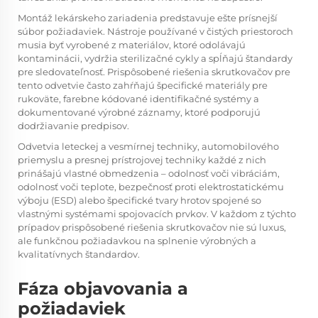
Montáž lekárskeho zariadenia predstavuje ešte prísnejší
súbor požiadaviek. Nástroje používané v čistých priestoroch
musia byť vyrobené z materiálov, ktoré odolávajú
kontaminácii, vydržia sterilizačné cykly a spĺňajú štandardy
pre sledovateľnosť. Prispôsobené riešenia skrutkovačov pre
tento odvetvie často zahŕňajú špecifické materiály pre
rukoväte, farebne kódované identifikačné systémy a
dokumentované výrobné záznamy, ktoré podporujú
dodržiavanie predpisov.
Odvetvia leteckej a vesmírnej techniky, automobilového
priemyslu a presnej prístrojovej techniky každé z nich
prinášajú vlastné obmedzenia – odolnosť voči vibráciám,
odolnosť voči teplote, bezpečnosť proti elektrostatickému
výboju (ESD) alebo špecifické tvary hrotov spojené so
vlastnými systémami spojovacích prvkov. V každom z týchto
prípadov prispôsobené riešenia skrutkovačov nie sú luxus,
ale funkčnou požiadavkou na splnenie výrobných a
kvalitatívnych štandardov.
Fáza objavovania a
požiadaviek