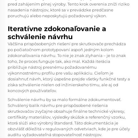
pred zahájením plnej výroby. Tento krok overenia zníži riziko
nasadenia nástrojov, ktoré sa v prevádzke predčasne
poruchujú alebo neposkytujú požadovaný výkon.
Iteratívne zdokonaľovanie a
schválenie návrhu
Väčšina prispôsobených riešení pre skrutkovače prechádza
po počiatočnom prototypovaní aspoň jedným kolom
zdokonaľovania návrhu. To nie je znak zlyhania – je to znak
toho, že proces funguje tak, ako mal. Každá iterácia
približuje nástroj presnému požadovanému
výkonnostnému profilu pre vašu aplikáciu. Cieľom je
dosiahnuť návrh, ktorý úspešne prejde všetky funkčné testy a
získa schválenie nielen od inžinierskeho tímu, ale aj od
koncových používateľov.
Schválenie návrhu by sa malo formálne zdokumentovať.
Schválený balík návrhu pre prispôsobené riešenia
skrutkovačov zvyčajne obsahuje finálne technické výkresy,
certifikáty materiálov, výsledky skúšok a referenčný vzorku,
ktorá slúži ako výrobný štandard. Táto dokumentácia je
obzvlášť dôležitá v regulovaných odvetviach, kde je pre účely
auditu vyžadovateľná stopovateľnosť nástrojov.