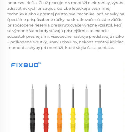
nepresne riešia. Či už pracujete v montáži elektroniky, výrobe
zdravotníckych prístrojov, údržbe leteckej a vesmírnej
techniky alebo v presnej prístrojovej technike, požiadavky na
špeciálne prispôsobené rúčky na skrutkovače sú stále väčšie
prispôsobené riešenia pre skrutkovače
výrazne vzrástol, keď
sa výrobné štandardy stávajú prísnejšími a tolerancie
súčiastok presnejšími. Všeobecné nástroje predstavujú riziko
– poškodené skrutky, únavu obsluhy, nekonzistentný krútiaci
moment a chyby pri montáži, ktoré stojia čas a peniaze.