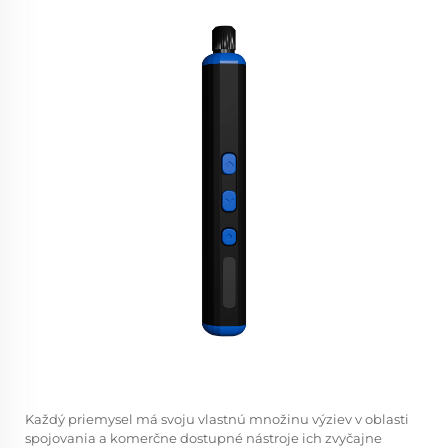
Každý priemysel má svoju vlastnú množinu výziev v oblasti
spojovania a komerčne dostupné nástroje ich zvyčajne