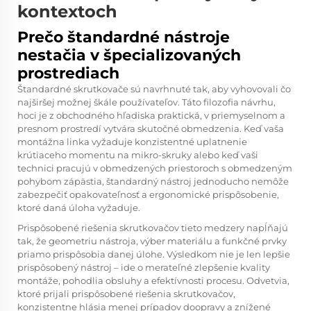
kontextoch
Prečo štandardné nástroje
nestačia v špecializovaných
prostrediach
Štandardné skrutkovače sú navrhnuté tak, aby vyhovovali čo
najširšej možnej škále používateľov. Táto filozofia návrhu,
hoci je z obchodného hľadiska praktická, v priemyselnom a
presnom prostredí vytvára skutočné obmedzenia. Keď vaša
montážna linka vyžaduje konzistentné uplatnenie
krútiaceho momentu na mikro-skruky alebo keď vaši
technici pracujú v obmedzených priestoroch s obmedzeným
pohybom zápästia, štandardný nástroj jednoducho nemôže
zabezpečiť opakovateľnosť a ergonomické prispôsobenie,
ktoré daná úloha vyžaduje.
Prispôsobené riešenia skrutkovačov tieto medzery napĺňajú
tak, že geometriu nástroja, výber materiálu a funkčné prvky
priamo prispôsobia danej úlohe. Výsledkom nie je len lepšie
prispôsobený nástroj – ide o merateľné zlepšenie kvality
montáže, pohodlia obsluhy a efektívnosti procesu. Odvetvia,
ktoré prijali prispôsobené riešenia skrutkovačov,
konzistentne hlásia menej prípadov doopravy a znížené