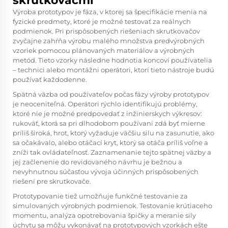
skrutkovačmi
Výroba prototypov je fáza, v ktorej sa špecifikácie menia na
fyzické predmety, ktoré je možné testovať za reálnych
podmienok. Pri prispôsobených riešeniach skrutkovačov
zvyčajne zahŕňa výrobu malého množstva predvýrobných
vzoriek pomocou plánovaných materiálov a výrobných
metód. Tieto vzorky následne hodnotia koncoví používatelia
– technici alebo montážni operátori, ktorí tieto nástroje budú
používať každodenne.
Spätná väzba od používateľov počas fázy výroby prototypov
je neoceniteľná. Operátori rýchlo identifikujú problémy,
ktoré nie je možné predpovedať z inžinierskych výkresov:
rukoväť, ktorá sa pri dlhodobom používaní zdá byť mierne
príliš široká, hrot, ktorý vyžaduje väčšiu silu na zasunutie, ako
sa očakávalo, alebo otáčací kryt, ktorý sa otáča príliš voľne a
zníži tak ovládateľnosť. Zaznamenanie tejto spätnej väzby a
jej začlenenie do revidovaného návrhu je bežnou a
nevyhnutnou súčasťou vývoja účinných prispôsobených
riešení pre skrutkovače.
Prototypovanie tiež umožňuje funkčné testovanie za
simulovaných výrobných podmienok. Testovanie krútiaceho
momentu, analýza opotrebovania špičky a meranie sily
úchytu sa môžu vykonávať na prototypových vzorkách ešte