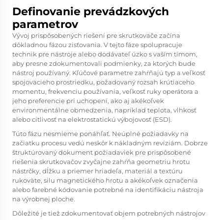
Definovanie prevádzkových
parametrov
Vývoj prispôsobených riešení pre skrutkovače začína
dôkladnou fázou zisťovania. V tejto fáze spolupracuje
technik pre nástroje alebo dodávateľ úzko s vaším tímom,
aby presne zdokumentovali podmienky, za ktorých bude
nástroj používaný. Kľúčové parametre zahŕňajú typ a veľkosť
spojovacieho prostriedku, požadovaný rozsah krútiaceho
momentu, frekvenciu používania, veľkosť ruky operátora a
jeho preferencie pri uchopení, ako aj akékoľvek
environmentálne obmedzenia, napríklad teplota, vlhkosť
alebo citlivosť na elektrostatickú výbojovosť (ESD).
Túto fázu nesmieme ponáhľať. Neúplné požiadavky na
začiatku procesu vedú neskôr k nákladným revíziám. Dobrze
štruktúrovaný dokument požiadaviek pre prispôsobené
riešenia skrutkovačov zvyčajne zahŕňa geometriu hrotu
nástrčky, dĺžku a priemer hriadeľa, materiál a textúru
rukoväte, silu magnetického hrotu a akékoľvek označenia
alebo farebné kódovanie potrebné na identifikáciu nástroja
na výrobnej ploche.
Dôležité je tiež zdokumentovať objem potrebných nástrojov