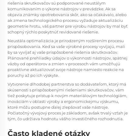
riešenia skrutkovačov sú podporované neustálym
komunikovaním o výkone nástrojov v prevádzke. Ak sa
objavia známky opotrebovania skôr, ako sa očakávalo, alebo
ak zmena technologického procesu vyžaduje aktualizáciu
geometrie hrotu, váš partner pre výrobu nástrojov by mal byť
schopný rýchlo poskytnúť revidované riešenie.
Neustála optimalizácia je prirodzeným rozšírením procesu
prispôsobovania. Keď sa vaše výrobné procesy vyvíjajú, mali
by sa vyvíjať aj vaše prispôsobené riešenia skrutkovačov.
Plánované prehliadky údajov o výkonnosti nástrojov, spätnej
väzby od operátorov a zmien v procesoch vám umožňujú
proaktívne aktualizovať svoje nástroje namiesto reakcie na
poruchy až po ich výskyte.
Vytvorenie dlhodobej partnerstva so dodávateľom, ktorý má
skúsenosti s prispôsobenými riešeniami skrutkovačov, vám
tiež poskytuje prístup k novým materiálovým technológiám,
inováciám v oblasti výroby a ergonomickejmu výskumu,
ktoré môžu postupne ďalej zlepšovať vaše nástroje.
Počiatočný vývojový proces je základom, avšak trvalý vzťah je
tým, čo udržiava hodnotu vášho investičného rozhodnutia.
Často kladené otázky