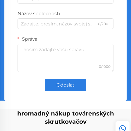
Názov spoločnosti
0/200
Správa
0/1000
Odoslať
hromadný nákup továrenských
skrutkovačov