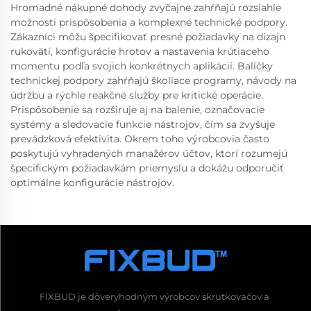
Hromadné nákupné dohody zvyčajne zahŕňajú rozsiahle
možnosti prispôsobenia a komplexné technické podpory.
Zákazníci môžu špecifikovať presné požiadavky na dizajn
rukovätí, konfigurácie hrotov a nastavenia krútiaceho
momentu podľa svojich konkrétnych aplikácií. Balíčky
technickej podpory zahŕňajú školiace programy, návody na
údržbu a rýchle reakčné služby pre kritické operácie.
Prispôsobenie sa rozširuje aj na balenie, označovacie
systémy a sledovacie funkcie nástrojov, čím sa zvyšuje
prevádzková efektivita. Okrem toho výrobcovia často
poskytujú vyhradených manažérov účtov, ktorí rozumejú
špecifickým požiadavkám priemyslu a dokážu odporučiť
optimálne konfigurácie nástrojov.
FIXBUD je dôveryhodným výrobcov skrutkovačov a