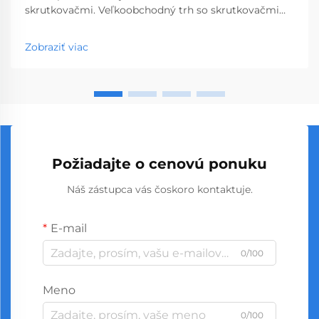
skrutkovačmi. Veľkoobchodný trh so skrutkovačmi
predstavuje kľúčový segment profesionálnych
nástrojov, ktorý obsluhuje podniky od obchodov so
Zobraziť viac
stavebninami až po stavebné spoločnosti. S
globálnou výrobou...
Požiadajte o cenovú ponuku
Náš zástupca vás čoskoro kontaktuje.
E-mail
0/100
Meno
0/100