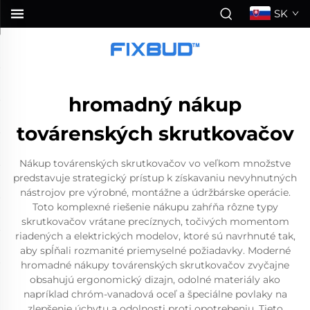
SK
hromadný nákup
továrenských skrutkovačov
Nákup továrenských skrutkovačov vo veľkom množstve
predstavuje strategický prístup k získavaniu nevyhnutných
nástrojov pre výrobné, montážne a údržbárske operácie.
Toto komplexné riešenie nákupu zahŕňa rôzne typy
skrutkovačov vrátane precíznych, točivých momentom
riadených a elektrických modelov, ktoré sú navrhnuté tak,
aby spĺňali rozmanité priemyselné požiadavky. Moderné
hromadné nákupy továrenských skrutkovačov zvyčajne
obsahujú ergonomický dizajn, odolné materiály ako
napríklad chróm-vanadová oceľ a špeciálne povlaky na
zlepšenie úchytu a odolnosti proti opotrebeniu. Tieto