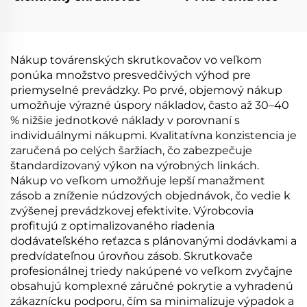
Nákup továrenských skrutkovačov vo veľkom
ponúka množstvo presvedčivých výhod pre
priemyselné prevádzky. Po prvé, objemový nákup
umožňuje výrazné úspory nákladov, často až 30–40
% nižšie jednotkové náklady v porovnaní s
individuálnymi nákupmi. Kvalitatívna konzistencia je
zaručená po celých šaržiach, čo zabezpečuje
štandardizovaný výkon na výrobných linkách.
Nákup vo veľkom umožňuje lepší manažment
zásob a zníženie núdzových objednávok, čo vedie k
zvýšenej prevádzkovej efektivite. Výrobcovia
profitujú z optimalizovaného riadenia
dodávateľského reťazca s plánovanými dodávkami a
predvídateľnou úrovňou zásob. Skrutkovače
profesionálnej triedy nakúpené vo veľkom zvyčajne
obsahujú komplexné záručné pokrytie a vyhradenú
zákaznícku podporu, čím sa minimalizuje výpadok a