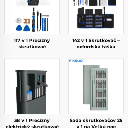
117 v 1 Precízny
142 v 1 Skrutkovač –
skrutkovač
oxfordská taška
38 v 1 Precízny
Sada skrutkovačov 25
elektrický skrutkovač
v 1 na Veľkú noc