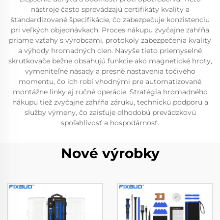
nástroje často sprevádzajú certifikáty kvality a
štandardizované špecifikácie, čo zabezpečuje konzistenciu
pri veľkých objednávkach. Proces nákupu zvyčajne zahŕňa
priame vzťahy s výrobcami, protokoly zabezpečenia kvality
a výhody hromadných cien. Navyše tieto priemyselné
skrutkovače bežne obsahujú funkcie ako magnetické hroty,
vymeniteľné násady a presné nastavenia točivého
momentu, čo ich robí vhodnými pre automatizované
montážne linky aj ručné operácie. Stratégia hromadného
nákupu tiež zvyčajne zahŕňa záruku, technickú podporu a
služby výmeny, čo zaisťuje dlhodobú prevádzkovú
spoľahlivosť a hospodárnosť.
Nové výrobky