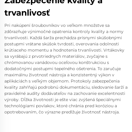
Zabezpečenie kvality a
trvanlivosť
Pri nakúpení šroubovníkov vo veľkom množstve sa
zdôrazňuje výnimočné opatrenia kontroly kvality a normy
trvanlivosti. Každá šarža prechádza prísnymi skúšobnými
postupmi vrátane skúšok tvrdosti, overovania odolnosti
krútiaceho momentu a hodnotenia trvanlivosti. Vrtákovky
sa vyrábajú z prvotriednych materiálov, zvyčajne s
chrómovanou vanádovou oceľovou konštrukciou s
dodatočnými postupmi tepelného ošetrenia. To zaručuje
maximálnu životnosť nástroja a konzistentný výkon v
aplikáciách s veľkým objemom. Protokoly zabezpečenia
kvality zahŕňajú podrobnú dokumentáciu, sledovanie šarží a
pravidelné audity dodávateľov na zachovanie excelentnosti
výroby. Dĺžka životnosti je ešte viac zvýšená špeciálnymi
technológiami povlakov, ktoré chránia pred koróziou a
opotrebovaním, čo výrazne predlžuje životnosť nástroja.