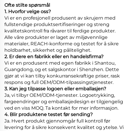
Ofte stilte spørsmål
1. Hvorfor velge oss?
Vi er en profesjonell produsent av skrujern med
fullstendige produktsertifiseringer og streng
kvalitetskontroll fra råvarer til ferdige produkter.
Alle våre produkter er laget av miljøvennlige
materialer, REACH-konforme og testet for å sikre
holdbarhet, sikkerhet og pålitelighet.
2. Er dere en fabrikk eller en handelsfirma?
Vi er en produsent med egen fabrikk i Shantou,
Guangdong, og et salgskontor i Shenzhen. Dette
gjør at vi kan tilby konkurransekraftige priser, rask
respons og full OEM/ODM-tilpassingstjenester.
3. Kan jeg tilpasse logoen eller emballasjen?
Ja, vi tilbyr OEM/ODM-tjenester. Logoetrykking,
fargeendringer og emballasjedesign er tilgjengelig
ved en viss MOQ. Ta kontakt for mer informasjon.
4. Blir produktene testet før sending?
Ja. Hvert produkt gjennomgår full kontroll før
levering for å sikre konsekvent kvalitet og ytelse. Vi