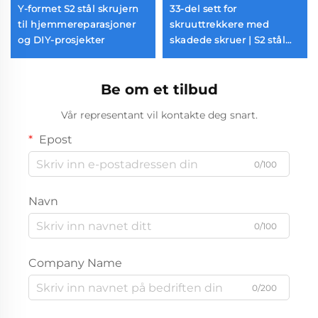
Y-formet S2 stål skrujern
33-del sett for
til hjemmereparasjoner
skruuttrekkere med
og DIY-prosjekter
skadede skruer | S2 stål
dobbelhode uttrekkere
og bor
Be om et tilbud
Vår representant vil kontakte deg snart.
Epost
0/100
Navn
0/100
Company Name
0/200