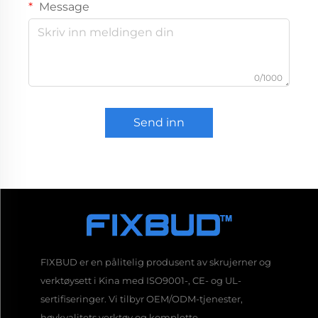
Message
0/1000
Send inn
FIXBUD er en pålitelig produsent av skrujerner og
verktøysett i Kina med ISO9001-, CE- og UL-
sertifiseringer. Vi tilbyr OEM/ODM-tjenester,
høykvalitets verktøy og komplette