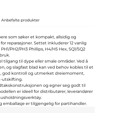
Anbefalte produkter
øpere som søker et kompakt, allsidig og
or reparasjoner. Settet inkluderer 12 vanlig
 PH1/PH2/PH3 Phillips, H4/H5 Hex, SQ1/SQ2
 bruk.
el tilgang til dype eller smale områder. Ved å
n, og slagfast blad kan ved behov kobles til et
t, god kontroll og utmerket dreiemoment,
-utskifting.
dtakskonstruksjonen og egner seg godt til
llen er ideell for distributører, leverandører
 husholdningsverktøy.
emballasje er tilgjengelig for partihandler.