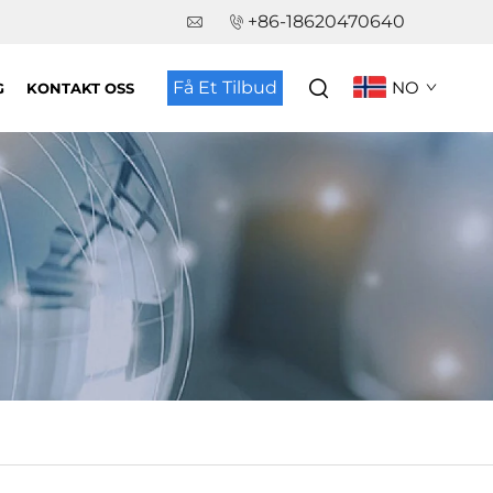
+86-18620470640
Få Et Tilbud
NO
G
KONTAKT OSS