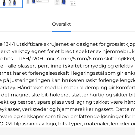
Oversikt
 13-i-1 utskiftbare skrujernet er designet for grossistkj
sterkt verktøy egnet for et bredt spekter av hjemmebruk f
e bits – T15H/T20H Torx, 4 mm/5 mm/6 mm skiftenøkkel,
 – alle plassert pent inne i skaftet for ryddig og effektiv
ernet har et forlengelsesskaft i legeringsstål som gir enk
e på justeringsringen kan brukeren raskt forlenge lengde
verktøy. Håndtaket med bi-material demping gir komfor
det magnetiske bit-holderet støtter hurtig og sikker bit
kt og bærbar, spare plass ved lagring takket være hån
øykasser, verksteder og hjemmerekkeringssett. Dette mode
rnvare og selskaper som tilbyr omfattende løsninger for
DM-tilpasning av logo, bits-typer, materialer, lengder og 