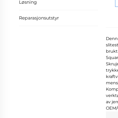
Løsning
Reparasjonsutstyr
Denne
slite
brukt
Square
Skruj
trykk
kraft
mens 
Kompa
verkt
av je
OEM/O