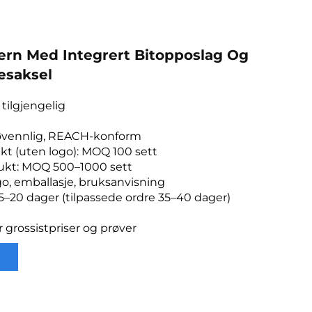
ujern Med Integrert Bitopposlag Og
esaksel
tilgjengelig
ljøvennlig, REACH-konform
kt (uten logo): MOQ 100 sett
dukt: MOQ 500–1000 sett
go, emballasje, bruksanvisning
15–20 dager (tilpassede ordre 35–40 dager)
r grossistpriser og prøver