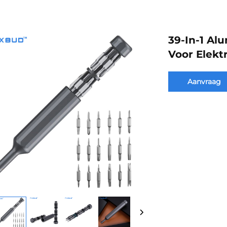
39-In-1 Al
Voor Elekt
Aanvraag