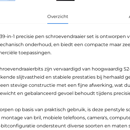
Overzicht
39-in-1 precisie pen schroevendraaier set is ontworpen 
mechanisch onderhoud, en biedt een compacte maar zeer 
rciële toepassingen.
hroevendraaierbits zijn vervaardigd van hoogwaardig S2-
ekende slijtvastheid en stabiele prestaties bij herhaal
 een stevige constructie met een fijne afwerking, wat d
gewicht en gebalanceerd gevoel behoudt tijdens precisi
rpen op basis van praktisch gebruik, is deze penstyle 
 montage van bril, mobiele telefoons, camera's, compute
-bitconfiguratie ondersteunt diverse soorten en maten 