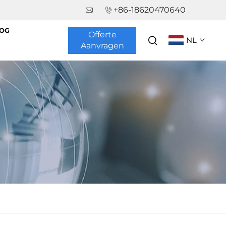
+86-18620470640
OG
Offerte
NL
Aanvragen