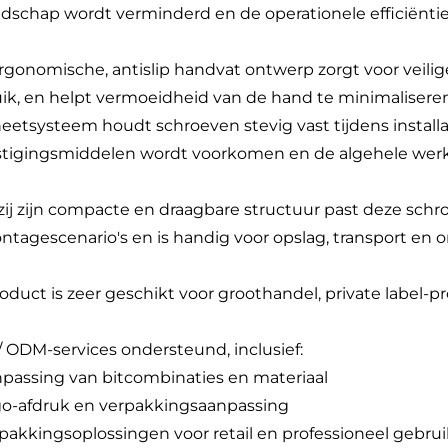
dschap wordt verminderd en de operationele efficiëntie
rgonomische, antislip handvat ontwerp zorgt voor veili
ik, en helpt vermoeidheid van de hand te minimaliseren
etsysteem houdt schroeven stevig vast tijdens installa
tigingsmiddelen wordt voorkomen en de algehele werke
ij zijn compacte en draagbare structuur past deze schro
tagescenario's en is handig voor opslag, transport en o
roduct is zeer geschikt voor groothandel, private label-
 ODM-services ondersteund, inclusief:
npassing van bitcombinaties en materiaal
go-afdruk en verpakkingsaanpassing
rpakkingsoplossingen voor retail en professioneel gebrui