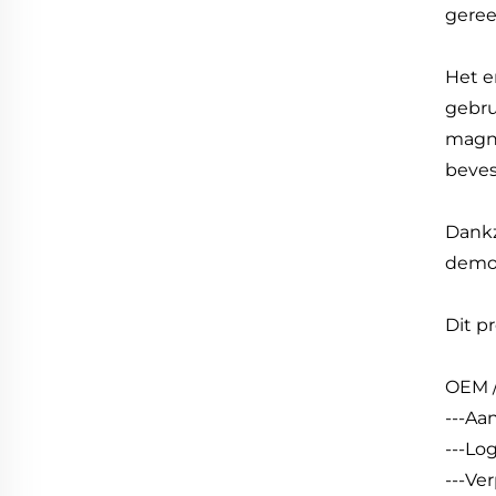
geree
Het e
gebru
magne
beves
Dankz
demon
Dit p
OEM /
---Aa
---Lo
---Ve