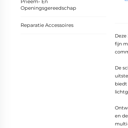
Prieem- En
Openingsgereedschap
Reparatie Accessoires
Deze 
fijn 
comme
De sc
uitst
biedt
licht
Ontwo
en de
multi