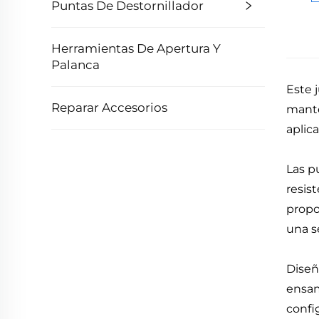
Puntas De Destornillador
Herramientas De Apertura Y
Palanca
Este 
Reparar Accesorios
mante
aplic
Las p
resis
propo
una s
Diseñ
ensam
confi