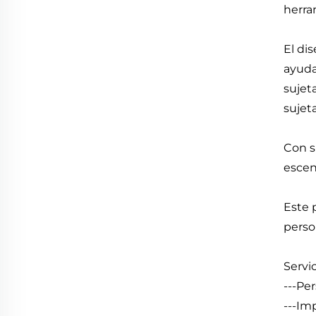
herra
El di
ayuda
sujet
sujet
Con s
escen
Este 
perso
Servi
---Pe
---Im