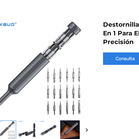
Destornill
En 1 Para 
Precisión
Consulta