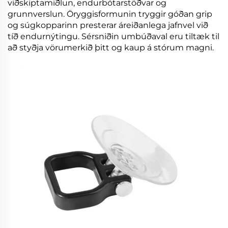
viðskiptamiðlun, endurbótarstöðvar og
grunnverslun. Öryggisformunin tryggir góðan grip
og súgkopparinn presterar áreiðanlega jafnvel við
tíð endurnýtingu. Sérsniðin umbúðaval eru tiltæk til
að styðja vörumerkið þitt og kaup á stórum magni.