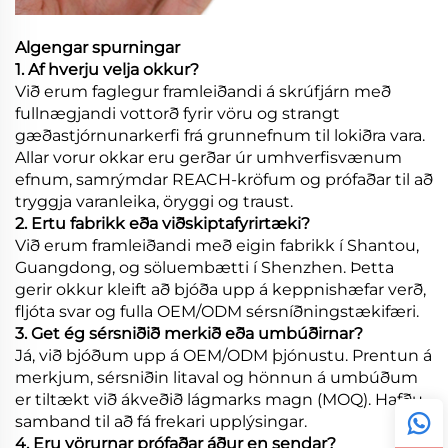
Algengar spurningar
1. Af hverju velja okkur?
Við erum faglegur framleiðandi á skrúfjárn með
fullnægjandi vottorð fyrir vöru og strangt
gæðastjórnunarkerfi frá grunnefnum til lokiðra vara.
Allar vorur okkar eru gerðar úr umhverfisvænum
efnum, samrýmdar REACH-kröfum og prófaðar til að
tryggja varanleika, öryggi og traust.
2. Ertu fabrikk eða viðskiptafyrirtæki?
Við erum framleiðandi með eigin fabrikk í Shantou,
Guangdong, og söluembætti í Shenzhen. Þetta
gerir okkur kleift að bjóða upp á keppnishæfar verð,
fljóta svar og fulla OEM/ODM sérsníðningstækifæri.
3. Get ég sérsniðið merkið eða umbúðirnar?
Já, við bjóðum upp á OEM/ODM þjónustu. Prentun á
merkjum, sérsniðin litaval og hönnun á umbúðum
er tiltækt við ákveðið lágmarks magn (MOQ). Hafðu
samband til að fá frekari upplýsingar.
4. Eru vörurnar prófaðar áður en sendar?