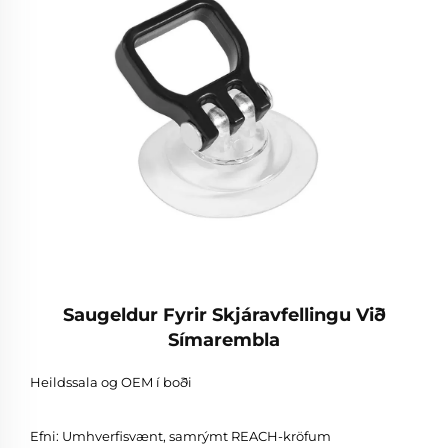
Saugeldur Fyrir Skjáravfellingu Við
Símarembla
Heildssala og OEM í boði
Efni: Umhverfisvænt, samrýmt REACH-kröfum