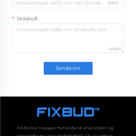
0/200
Skilaboð
0/1000
Senda inn
FIXBUD er treyggur framleiðandi af skrúfjárni og
tækjasöfnum í Kína með ISO9001, CE, UL vottun.