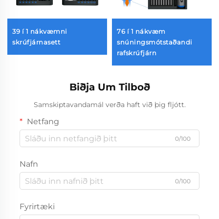
39 í 1 nákvæmni
76 í 1 nákvæm
skrúfjárnasett
snúningsmótstaðandi
rafskrúfjárn
Biðja Um Tilboð
Samskiptavandamál verða haft við þig fljótt.
Netfang
0/100
Nafn
0/100
Fyrirtæki