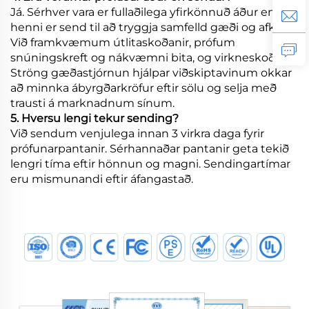
Já. Sérhver vara er fullaðilega yfirkönnuð áður en
henni er send til að tryggja samfelld gæði og afköst.
Við framkvæmum útlitaskoðanir, prófum
snúningskreft og nákvæmni bita, og virkneskoðanir.
Ströng gæðastjórnun hjálpar viðskiptavinum okkar
að minnka ábyrgðarkröfur eftir sölu og selja með
trausti á marknadnum sínum.
5. Hversu lengi tekur sending?
Við sendum venjulega innan 3 virkra daga fyrir
prófunarpantanir. Sérhannaðar pantanir geta tekið
lengri tíma eftir hönnun og magni. Sendingartímar
eru mismunandi eftir áfangastað.