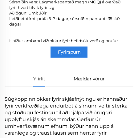
Sérsníðin vara: Lágmarkspantað magn (MOQ) ákvarðað
fyrir hvert tilvik fyrir sig
Aðlögun: Umbúðir
Leiðbeintími: prófa 5–7 dagar, sérsníðin pantanir 35–40
dagar
Hafðu samband við okkur fyrir heildsöluverð og prufur
Fyrirspurn
Yfirlit
Mældar vörur
Súgkoppinn okkar fyrir skjáafnýtingu er hannaður
fyrir verkfræðilega endurbót á símum, veitir sterka
og stöðugu festingu til að hjálpa við öruggri
upplyftu skjás án skemmdar. Gerður úr
umhverfisvænum efnum, býður hann upp á
varanlega og traust lausn sem hentar fyrir