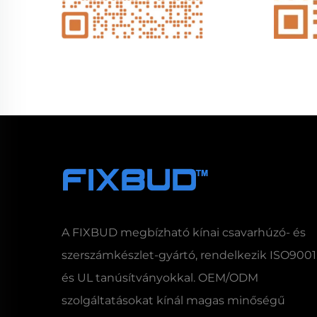
A FIXBUD megbízható kínai csavarhúzó- és
szerszámkészlet-gyártó, rendelkezik ISO9001
és UL tanúsítványokkal. OEM/ODM
szolgáltatásokat kínál magas minőségű