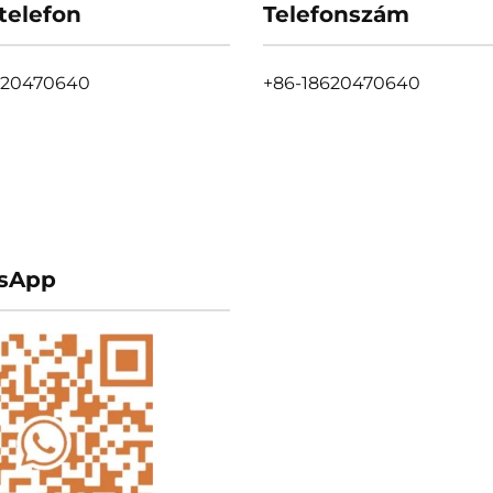
telefon
Telefonszám
620470640
+86-18620470640
sApp