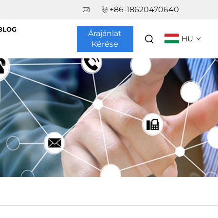
+86-18620470640
BLOG
Árajánlat
HU
Kérése