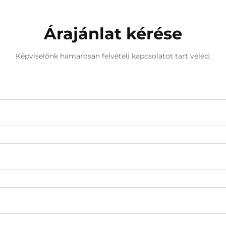
Árajánlat kérése
Képviselőnk hamarosan felvételi kapcsolatot tart veled.