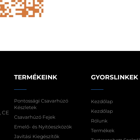
TERMÉKEINK
GYORSLINKEK
Pontossági Csavarhúzó
Kezdőlap
Készletek
Kezdőlap
, CE
Csavarhúzó Fejek
Rólunk
Emelő- és Nyitóeszközök
Termékek
Javítási Kiegészítők