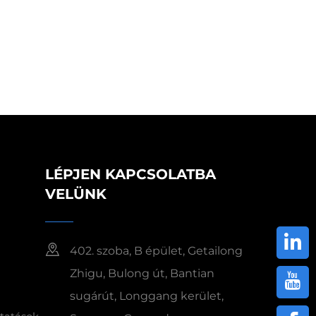
LÉPJEN KAPCSOLATBA
VELÜNK
402. szoba, B épület, Getailong
Zhigu, Bulong út, Bantian
sugárút, Longgang kerület,