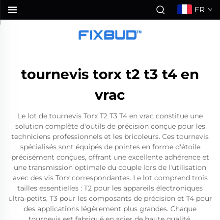
FR
tournevis torx t2 t3 t4 en
vrac
Le lot de tournevis Torx T2 T3 T4 en vrac constitue une
solution complète d'outils de précision conçue pour les
techniciens professionnels et les bricoleurs. Ces tournevis
spécialisés sont équipés de pointes en forme d'étoile
précisément conçues, offrant une excellente adhérence et
une transmission optimale du couple lors de l'utilisation
avec des vis Torx correspondantes. Le lot comprend trois
tailles essentielles : T2 pour les appareils électroniques
ultra-petits, T3 pour les composants de précision et T4 pour
des applications légèrement plus grandes. Chaque
tournevis est fabriqué en acier de haute qualité,