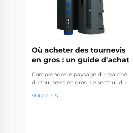
Où acheter des tournevis
en gros : un guide d'achat
Comprendre le paysage du marché
du tournevis en gros. Le secteur du
tournevis en gros représente un
VOIR PLUS
segment essentiel du marché des
outils professionnels, desservant des
entreprises allant des quincailleries
aux sociétés de construction. Avec
la production mondiale...