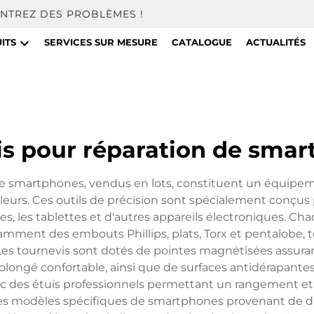
NTREZ DES PROBLÈMES !
ITS
SERVICES SUR MESURE
CATALOGUE
ACTUALITÉS
is pour réparation de sma
de smartphones, vendus en lots, constituent un équipem
oleurs. Ces outils de précision sont spécialement conç
s, les tablettes et d'autres appareils électroniques.
otamment des embouts Phillips, plats, Torx et pentalobe, 
Les tournevis sont dotés de pointes magnétisées assuran
gé confortable, ainsi que de surfaces antidérapantes af
ec des étuis professionnels permettant un rangement et un
des modèles spécifiques de smartphones provenant de di