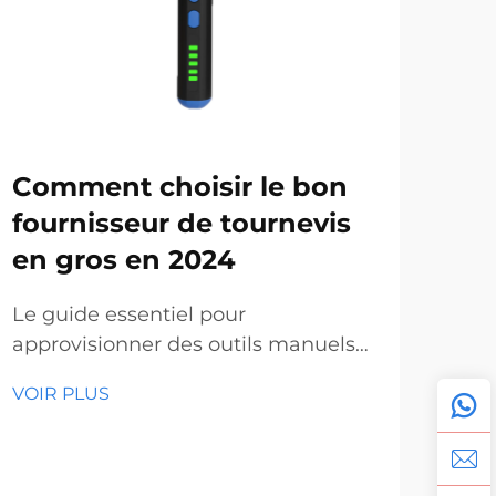
Comment choisir le bon
En
fournisseur de tournevis
en 
en gros en 2024
de
le
Le guide essentiel pour
approvisionner des outils manuels
La 
professionnels de qualité. Dans le
manu
VOIR PLUS
paysage actuel en constante
mar
VOI
évolution de la construction et de la
out
fabrication, trouver des tournevis en
cro
gros fiables est devenu crucial pour