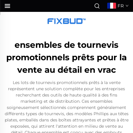
FR
ensembles de tournevis
promotionnels prêts pour la
vente au détail en vrac
Les lots de tournevis promotionnels prêts à la vente
représentent une solution complète pour les entreprises
recherchant des outils de haute qualité à des fins
marketing et de distribution. Ces ensembles
soigneusement sélectionnés comprennent généralement
différents types de tournevis, des modèles Phillips aux têtes
plates, emballés dans des boîtes attrayantes et prêtes à être
exposées, qui attirent l'attention en milieu de vente au
détail. Chaque ensemble est conçu avec des embouts