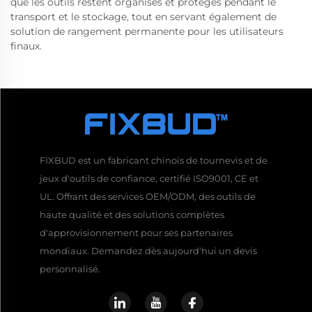
que les outils restent organisés et protégés pendant le
transport et le stockage, tout en servant également de
solution de rangement permanente pour les utilisateurs
finaux.
FIXBUD est un fabricant chinois de tournevis et de
jeux d'outils de confiance, certifié ISO9001, CE et
UL. Offrant des services OEM/ODM, des outils de
haute qualité et des solutions complètes
d'approvisionnement pour ses partenaires
mondiaux. Demandez dès aujourd'hui un devis
personnalisé.