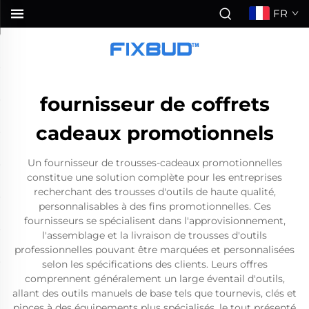
FR
fournisseur de coffrets
cadeaux promotionnels
Un fournisseur de trousses-cadeaux promotionnelles
constitue une solution complète pour les entreprises
recherchant des trousses d'outils de haute qualité,
personnalisables à des fins promotionnelles. Ces
fournisseurs se spécialisent dans l'approvisionnement,
l'assemblage et la livraison de trousses d'outils
professionnelles pouvant être marquées et personnalisées
selon les spécifications des clients. Leurs offres
comprennent généralement un large éventail d'outils,
allant des outils manuels de base tels que tournevis, clés et
pinces à des équipements plus spécialisés, le tout présenté