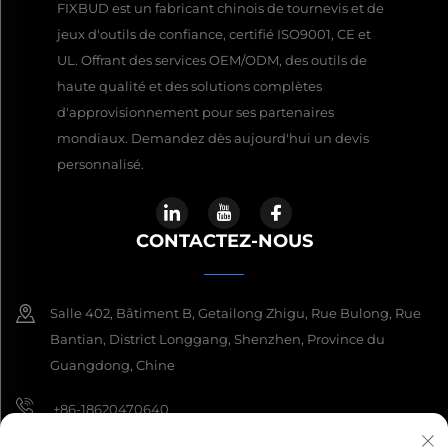
FIXBUD est un fabricant chinois de tournevis et de
jeux d'outils de confiance, certifié ISO9001, CE et
UL. Offrant des services OEM/ODM, des outils de
haute qualité et des solutions complètes
d'approvisionnement pour ses partenaires
mondiaux. Demandez dès aujourd'hui un devis
personnalisé.
CONTACTEZ-NOUS
Salle 402, Bâtiment B, Getailong Zhigu, Rue Bulong, Rue
Bantian, District Longgang, Shenzhen, Province du
Guangdong, Chine
+86-18620470640