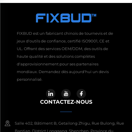
FIXBUD est un fabricant chinois de tournevis et de
jeux d'outils de confiance, certifié ISO9001, CE et
UL. Offrant des services OEM/ODM, des outils de
haute qualité et des solutions complètes
d'approvisionnement pour ses partenaires
mondiaux. Demandez dès aujourd'hui un devis
personnalisé.
CONTACTEZ-NOUS
Salle 402, Bâtiment B, Getailong Zhigu, Rue Bulong, Rue
Bantian, District Longgang, Shenzhen, Province du