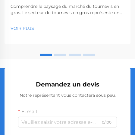
Comprendre le paysage du marché du tournevis en
gros. Le secteur du tournevis en gros représente un
segment essentiel du marché des outils
professionnels, desservant des entreprises allant des
VOIR PLUS
quincailleries aux sociétés de construction. Avec la
production mondiale...
Demandez un devis
Notre représentant vous contactera sous peu.
E-mail
0/100