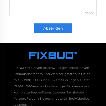
0/1000
Absenden
FIXBUD ist ein vertrauenswürdiger Hersteller von
Schraubendrehern und Werkzeugsätzen in China
mit ISO9001-, CE- und UL-Zertifizierungen. Bietet
OEM/ODM-Services, hochwertige Werkzeuge und
komplette Beschaffungslösungen für globale
Partner. Fordern Sie noch heute ein individuelles
Angebot an.