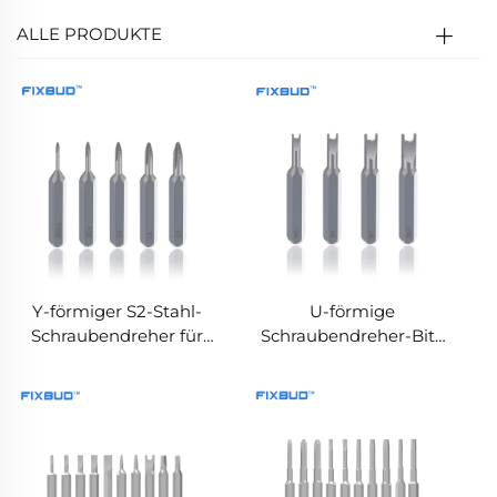
ALLE PRODUKTE
Y-förmiger S2-Stahl-
U-förmige
Schraubendreher für
Schraubendreher-Bits
Haushaltsreparaturen
für Heimwerken und
und DIY-Projekte
Reparaturen