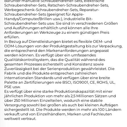
darunter manuelle Schraubendreher-Sets, elektrische
Schraubendreher-Sets, Ratschen-Schraubendreher-Sets,
Werbegeschenk-Schraubendreher-Sets, Reparatur-
Schraubendreher-Sets (geeignet für Apple-
Handys/Computer/Brillen usw.), industrielle Bit-
Schraubendreher-Sets usw. Sie sind in verschiedenen Größen
und Ausführungen erhältlich und können alle Ihre
Anforderungen an Werkzeuge zu einem günstigen Preis
erfüllen.
In Bezug auf Dienstleistungen bietet es flexible OEM- und
ODM-Lösungen von der Produktgestaltung bis zur Verpackung,
die entsprechend den Markenanforderungen angepasst
werden können. Es verfügt über ein umfassendes
Qualitätskontrollsystem, das die Qualität während des
gesamten Prozesses sicherstellt und Konsistenz sowie
Zuverlässigkeit bei der Serienproduktion gewährleistet. Die
Fabrik und die Produkte entsprechen zahlreichen
internationalen Standards und verfügen über eine breite
Palette an Zertifizierungen wie BSCI, ISO9001, CE, ROHS, UL,
PSE usw.
Es verfügt über eine starke Produktionskapazität mit einer
jährlichen Produktion von mehr als 2,5 Millionen Sätzen und
über 250 Millionen Einzelteilen, wodurch eine stabile
Versorgung sowohl bei großen als auch bei kleinen Aufträgen
sichergestellt ist. Die Produkte werden in mehr als 100 Ländern
verkauft und von Einzelhändlern, Marken und Fachleuten
weltweit vertraut.