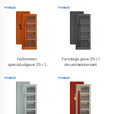
aksel
Halloween
Farsdags gave 25-i-1
specialudgave 25-i-1
skruetrækkersæt
skruetrækkersæt