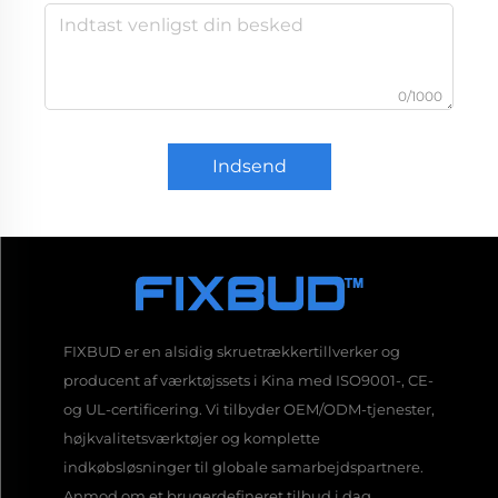
0/1000
Indsend
FIXBUD er en alsidig skruetrækkertillverker og
producent af værktøjssets i Kina med ISO9001-, CE-
og UL-certificering. Vi tilbyder OEM/ODM-tjenester,
højkvalitetsværktøjer og komplette
indkøbsløsninger til globale samarbejdspartnere.
Anmod om et brugerdefineret tilbud i dag.