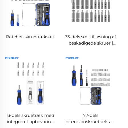
Ratchet-skruetræksæt
33-dels sæt til løsning af
beskadigede skruer |
S2-stål dobbelt-hoved
ekstraktorer og bor
13-dels skruetræk med
77-dels
integreret opbevaring
præcisionskruetræksæt
af bits og forlænget
med CRV-bits