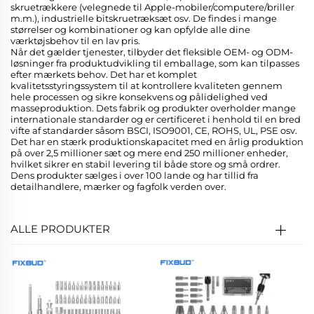
skruetrækkere (velegnede til Apple-mobiler/computere/briller
m.m.), industrielle bitskruetræksæt osv. De findes i mange
størrelser og kombinationer og kan opfylde alle dine
værktøjsbehov til en lav pris.
Når det gælder tjenester, tilbyder det fleksible OEM- og ODM-
løsninger fra produktudvikling til emballage, som kan tilpasses
efter mærkets behov. Det har et komplet
kvalitetsstyringssystem til at kontrollere kvaliteten gennem
hele processen og sikre konsekvens og pålidelighed ved
masseproduktion. Dets fabrik og produkter overholder mange
internationale standarder og er certificeret i henhold til en bred
vifte af standarder såsom BSCI, ISO9001, CE, ROHS, UL, PSE osv.
Det har en stærk produktionskapacitet med en årlig produktion
på over 2,5 millioner sæt og mere end 250 millioner enheder,
hvilket sikrer en stabil levering til både store og små ordrer.
Dens produkter sælges i over 100 lande og har tillid fra
detailhandlere, mærker og fagfolk verden over.
ALLE PRODUKTER