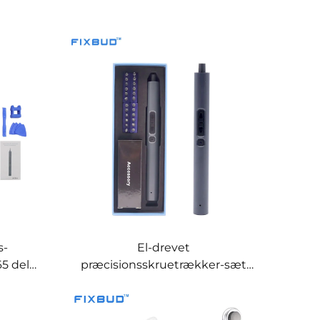
s-
El-drevet
5 dele
præcisionsskruetrækker-sæt
ner
med 28 funktioner til
reparation af elektronik,
mobiltelefoner og bærbare