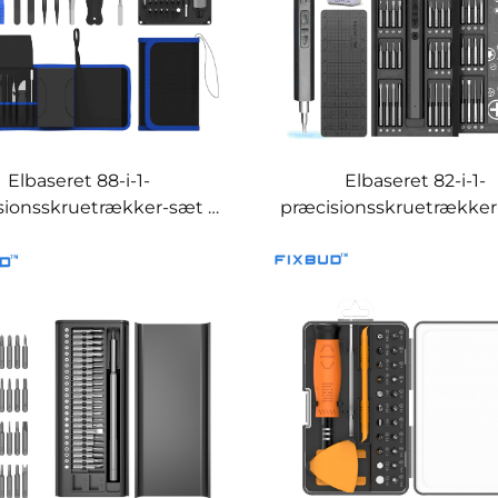
Elbaseret 88-i-1-
Elbaseret 82-i-1-
sionsskruetrækker-sæt i
præcisionsskruetrækker
tofopbevaringspose
telefonreparationsværkt