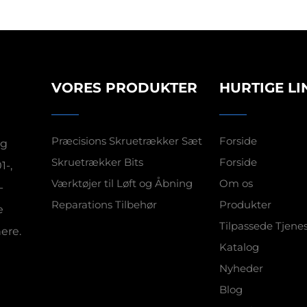
VORES PRODUKTER
HURTIGE LI
Præcisions Skruetrækker Sæt
Forside
og
Skruetrækker Bits
Forside
1-,
Værktøjer til Løft og Åbning
Om os
-
Reparations Tilbehør
Produkter
e
Tilpassede Tjene
ere.
Katalog
Nyheder
Blog