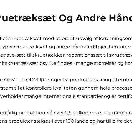
Skruetræksæt Og Andre Hån
 af skruetræksæt med et bredt udvalg af forretningsom
ge typer skruetræksæt og andre håndværktøjer, herunder
gave-sæt til skruetrækker, reparationssæt til skruetræk
 bitskruetræksæt osv. De findes i mange størrelser og k
ible OEM- og ODM-løsninger fra produktudvikling til emba
ystem til at kontrollere kvaliteten gennem hele proces
rholder mange internationale standarder og er certifice
 årlig produktion på over 2,5 millioner sæt og mere end
Dens produkter sælges i over 100 lande og har tillid fra d