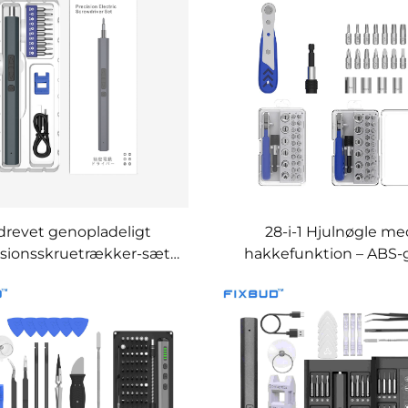
-drevet genopladeligt
28-i-1 Hjulnøgle m
sionsskruetrækker-sæt
hakkefunktion – ABS-
med 11 funktioner
med jernhakkefunkt