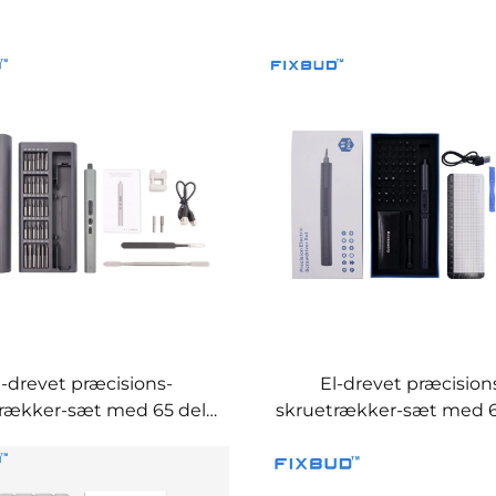
l-drevet præcisions-
El-drevet præcision
rækker-sæt med 65 dele
skruetrækker-sæt med 6
lt-i-et-el-værktøjssæt
til hjemmereparatio