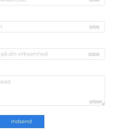
0/100
0/200
0/1000
Indsend