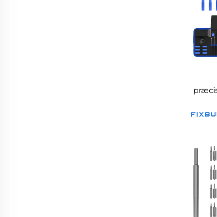
præci
s