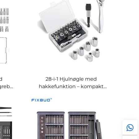
computere
ed
28-i-1 Hjulnøgle med
greb
hakkefunktion – kompakt
ion
multifunktionelt
håndværktøjssæt