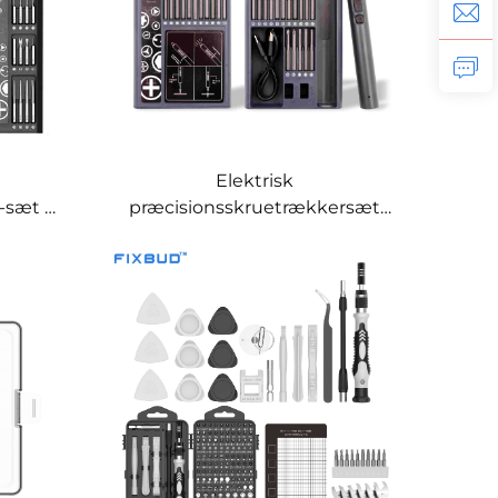
Elektrisk
-sæt –
præcisionsskruetrækkersæt
øjskasse
med 75 dele – genopladeligt
reparationssæt