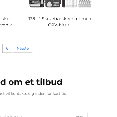
ækker-
138-i-1 Skruetrækker-sæt med
ktronik
CRV-bits til
mobiltelefonreparation
6
Næste
 om et tilbud
t vil kontakte dig inden for kort tid.
0/100