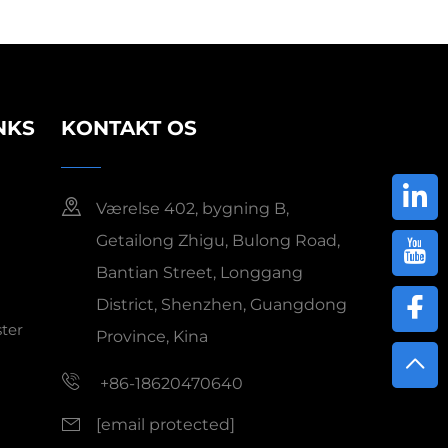
NKS
KONTAKT OS
Værelse 402, bygning B,
Getailong Zhigu, Bulong Road,
Bantian Street, Longgang
District, Shenzhen, Guangdong
ster
Province, Kina
+86-18620470640
[email protected]