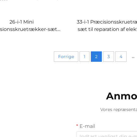
26-i-1 Mini
33-i-1 Præcisionsskruetr
sionsskruetrækker-sæt
sæt til reparation af ele
 magnetiske bits og
skydeæske
...
Forrige
1
2
3
4
Anmod
Vores repræsentan
E-mail