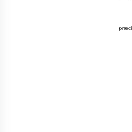
præci
med