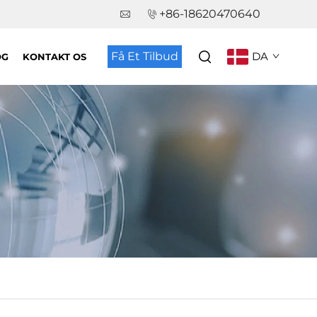
+86-18620470640
Få Et Tilbud
DA
OG
KONTAKT OS