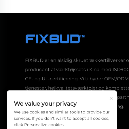
FIXBUD er en alsidig skruetrækkertillverker 
producent af værktøjssets i Kina med ISO900
CE- og UL-certificering. Vi tilbyder OEM/ODM
tjenester, højkvalitetsværktøjer og komplett
indkøbsløsninger til globale samarbejdspartn
We value your privacy
Anmod om et brugerdefineret tilbud i dag.
We use cookies and similar tools to provide our
services. If you don't want to accept all cookies,
click Personalize cookies.