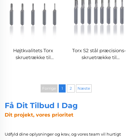
Højtkvalitets Torx
Torx S2 stål præcisions-
skruetrække til
skruetrække til
reparation af
hjemmerekviring
husholdningsapparater
og andet udstyr
Forrige
1
2
Næste
Få Dit Tilbud I Dag
Dit projekt, vores prioritet
Udfyld dine oplysninger og krav, og vores team vil hurtigt