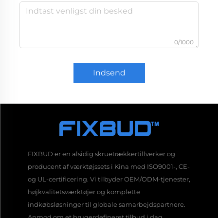
0/1000
Indsend
FIXBUD er en alsidig skruetrækkertillverker og
producent af værktøjssets i Kina med ISO9001-, CE-
og UL-certificering. Vi tilbyder OEM/ODM-tjenester,
højkvalitetsværktøjer og komplette
indkøbsløsninger til globale samarbejdspartnere.
Anmod om et brugerdefineret tilbud i dag.