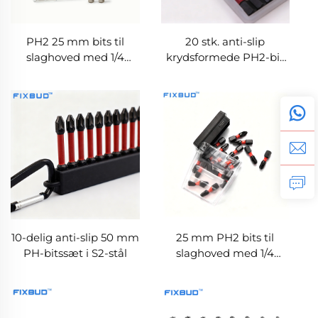
PH2 25 mm bits til
20 stk. anti-slip
slaghoved med 1/4
krydsformede PH2-bit
tomme sekskantskaft til
til slaghoved, magnetisk
elværktøj
S2-stål, 25 mm, 1/4
tomme sekskantskaft
10-delig anti-slip 50 mm
25 mm PH2 bits til
PH-bitssæt i S2-stål
slaghoved med 1/4
tomme sekskantskaft til
slaghævede og
elværktøj