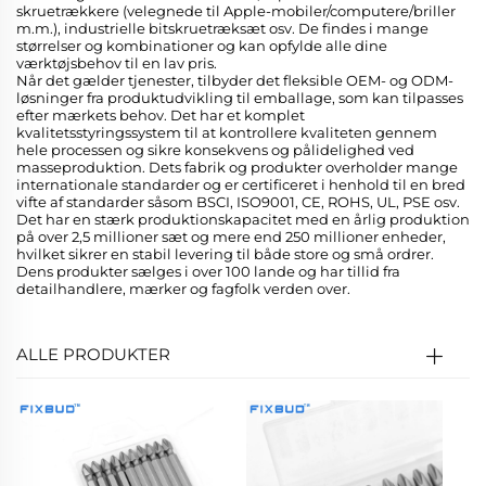
skruetrækkere (velegnede til Apple-mobiler/computere/briller
m.m.), industrielle bitskruetræksæt osv. De findes i mange
størrelser og kombinationer og kan opfylde alle dine
værktøjsbehov til en lav pris.
Når det gælder tjenester, tilbyder det fleksible OEM- og ODM-
løsninger fra produktudvikling til emballage, som kan tilpasses
efter mærkets behov. Det har et komplet
kvalitetsstyringssystem til at kontrollere kvaliteten gennem
hele processen og sikre konsekvens og pålidelighed ved
masseproduktion. Dets fabrik og produkter overholder mange
internationale standarder og er certificeret i henhold til en bred
vifte af standarder såsom BSCI, ISO9001, CE, ROHS, UL, PSE osv.
Det har en stærk produktionskapacitet med en årlig produktion
på over 2,5 millioner sæt og mere end 250 millioner enheder,
hvilket sikrer en stabil levering til både store og små ordrer.
Dens produkter sælges i over 100 lande og har tillid fra
detailhandlere, mærker og fagfolk verden over.
ALLE PRODUKTER