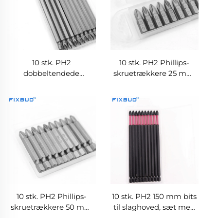
10 stk. PH2
10 stk. PH2 Phillips-
dobbeltendede
skruetrækkere 25 mm,
magnetiske Phillips 100
magnetisk S2-legering,
mm lange
1/4 tomme
skruetrækkerbits
sekskantskaft, slagfast
sæt
10 stk. PH2 Phillips-
10 stk. PH2 150 mm bits
skruetrækkere 50 mm
til slaghoved, sæt med
med 1/4 tomme
1/4 tomme