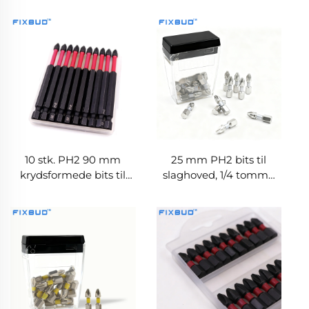
sekskantskaft,
sekskantskaft i S2-
magnetisk S2-stål,
legering, høj hårdhed til
slagfast sæt
elværktøj
10 stk. PH2 90 mm
25 mm PH2 bits til
krydsformede bits til
slaghoved, 1/4 tomme
slaghoved, magnetisk,
sekskantskaft til
høj hårdhed til
slaghævede
elværktøj