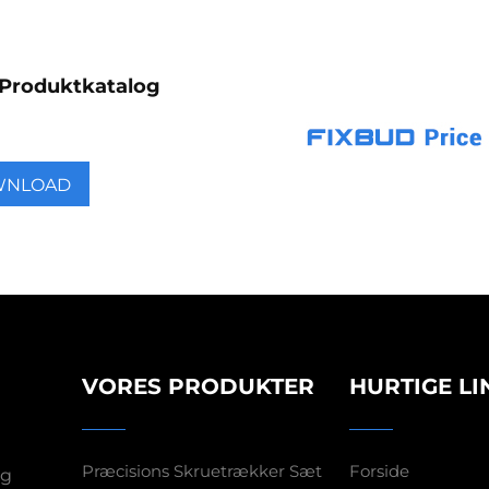
Produktkatalog
WNLOAD
VORES PRODUKTER
HURTIGE LI
Præcisions Skruetrækker Sæt
Forside
og