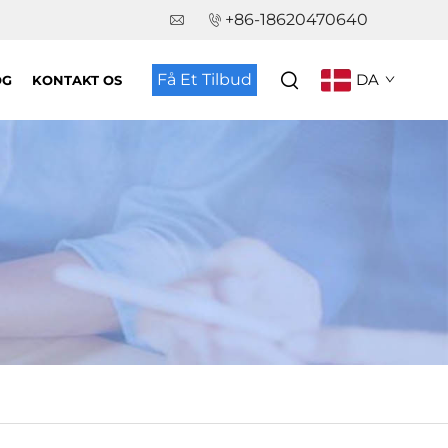
+86-18620470640
Få Et Tilbud
DA
OG
KONTAKT OS