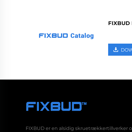
FIXBUD 
DO
FIXBUD er en alsidig skruetrækkertillverker 