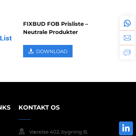
FIXBUD FOB Prisliste –
Neutrale Produkter
DOWNLOAD
NKS
KONTAKT OS
Værelse 402, bygning B,