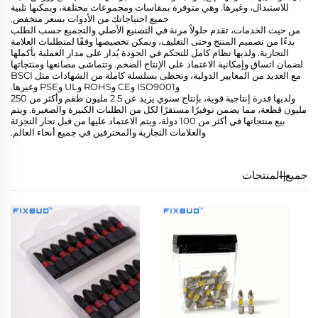
للاستبدال، وغيرها. وهي متوفرة بمقاسات ومجموعات مختلفة، ويمكنها تلبية
جميع احتياجاتك من الأدوات بسعر منخفض.
من حيث الخدمات، تقدم حلولاً مرنة في التصنيع الأصلي والتجميع حسب الطلب
بدءًا من تصميم المنتج وحتى التغليف، ويمكن تخصيصها وفقًا لمتطلبات العلامة
التجارية. ولديها نظام كامل للتحكم في الجودة يُدار على مدار العملية بأكملها
لضمان اتساق وإمكانية الاعتماد على الإنتاج الضخم. وتتماشى مصانعها ومنتجاتها
مع العديد من المعايير الدولية، وتحظى بسلسلة كاملة من الشهادات مثل BSCI
وISO9001 وCE وROHS وUL وPSE وغيرها.
ولديها قدرة إنتاجية قوية، بإنتاج سنوي يزيد عن 2.5 مليون طقم وأكثر من 250
مليون قطعة، مما يضمن توفيرًا مستقرًا لكل من الطلبات الكبيرة والصغيرة. ويتم
بيع منتجاتها في أكثر من 100 دولة، ويتم الاعتماد عليها من قبل تجار التجزئة
والعلامات التجارية والمحترفين في جميع أنحاء العالم.
جميع المنتجات