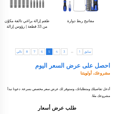
مفاتيح ربط دوارة
طقم إزالة براغي تالفة مكوّن
من 33 قطعة | رؤوس إزالة
مزدوجة من الصلب S2
ورؤوس حفر
...
سابق
1
3
4
5
6
7
8
تالي
احصل على عرض السعر اليوم
مشروعك، أولويتنا
أدخل تفاصيلك ومتطلباتك، وسنوفر لك عرض سعر مخصص بسرعة. دعونا نبدأ
مشروعك معًا.
طلب عرض أسعار