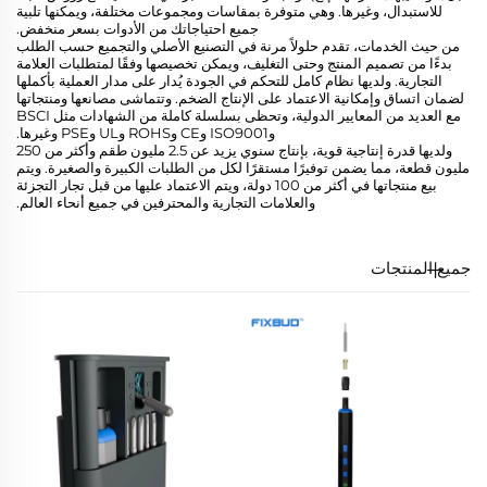
للاستبدال، وغيرها. وهي متوفرة بمقاسات ومجموعات مختلفة، ويمكنها تلبية
جميع احتياجاتك من الأدوات بسعر منخفض.
من حيث الخدمات، تقدم حلولاً مرنة في التصنيع الأصلي والتجميع حسب الطلب
بدءًا من تصميم المنتج وحتى التغليف، ويمكن تخصيصها وفقًا لمتطلبات العلامة
التجارية. ولديها نظام كامل للتحكم في الجودة يُدار على مدار العملية بأكملها
لضمان اتساق وإمكانية الاعتماد على الإنتاج الضخم. وتتماشى مصانعها ومنتجاتها
مع العديد من المعايير الدولية، وتحظى بسلسلة كاملة من الشهادات مثل BSCI
وISO9001 وCE وROHS وUL وPSE وغيرها.
ولديها قدرة إنتاجية قوية، بإنتاج سنوي يزيد عن 2.5 مليون طقم وأكثر من 250
مليون قطعة، مما يضمن توفيرًا مستقرًا لكل من الطلبات الكبيرة والصغيرة. ويتم
بيع منتجاتها في أكثر من 100 دولة، ويتم الاعتماد عليها من قبل تجار التجزئة
والعلامات التجارية والمحترفين في جميع أنحاء العالم.
جميع المنتجات