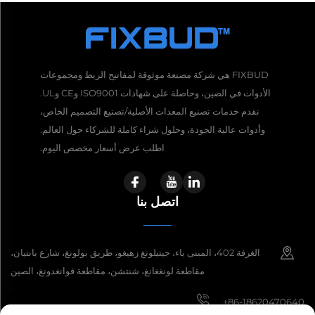
FIXBUD هي شركة مصنعة موثوقة لمفاتيح الربط ومجموعات
الأدوات في الصين، وحاصلة على شهادات ISO9001 وCE وUL.
نقدم خدمات تصنيع المعدات الأصلية/تصنيع التصميم الخاص،
وأدوات عالية الجودة، وحلول شراء كاملة للشركاء حول العالم.
اطلب عرض أسعار مخصص اليوم.
اتصل بنا
الغرفة 402، المبنى باء، جيتيلونغ زهيغو، طريق بولونغ، شارع بانتيان،
مقاطعة لونغغانغ، شنتشن، مقاطعة قوانغدونغ، الصين
+86-18620470640