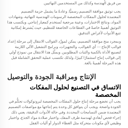
من فريق الهندسة وكذلك من المستخدمين النهائيين.
يجب توثيق موافقة التصميم رسميًّا. وعادةً ما يشمل حزمة التصميم
المعتمدة لحلول المفكات المخصصة الرسومات الهندسية النهائية، وشهادات
المواد، ونتائج الاختبارات، وعينة مرجعية تُستخدم كمعيار إنتاجي. ويكتسب هذا
التوثيق أهميةً خاصةً في القطاعات الخاضعة للتنظيم، حيث يُشترط إمكانية
تتبع الأدوات لأغراض التدقيق.
وبمجرد منح موافقة التصميم، يمكن لمورِّد القوالب الانتقال إلى مرحلة إعداد
قوالب الإنتاج — أي القوالب، والتجهيزات، وبرامج التشغيل الآلي اللازمة
لتصنيع الأداة بالكمية والثبات المطلوبين. ويمثِّل هذا الانتقال من نموذج أولي
إلى قوالب إنتاج استثمارًا كبيرًا، ولذلك تكتسب عملية التحقق الشاملة قبل
هذه المرحلة أهميةً بالغة.
الإنتاج ومراقبة الجودة والتوصيل
الاتساق في التصنيع لحلول المفكات
المخصصة
يجب أن تخضع مرحلة إنتاج حلول المفكات المخصصة لبروتوكولات تحكُّم في
الجودة واضحة. ويجب أن يتوافق كل وحدة يتم إنتاجها مع مواصفات التصميم
المعتمدة ضمن التسامحات المحددة. وفي حالة الأدوات الدقيقة، يعني ذلك
إجراء فحص أبعادي لهندسة طرف المفك، واختبار صلادة مواد الجذع، واختبار
وظيفي لأي مكونات متحركة مثل الغطاء الدوار أو آليات القفل.