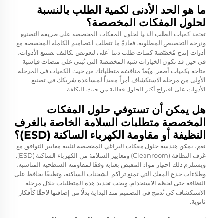
ما هو الحد الأدنى لكمية الطلب بالنسبة
لحلول المفكات المخصصة؟
تعتمد كميات الطلب الدنيا لحلول المفكات المخصصة على طريقة التصنيع
ودرجة التخصيص المطلوبة. فعادةً ما تتطلب التصاميم الكاملة المخصصة مع
أدوات إنتاج مُخصَّصة كميات طلب دنيا أعلى لتعويض تكاليف تصنيع الأدوات،
في حين قد تكون الخيارات شبه المخصصة التي تُبنى على منصات قياسية
متاحة بكميات أصغر. ويُعدّ مناقشة متطلباتك من حيث الكميات في المرحلة
الأولى من مرحلة الاستكشاف أمراً مفيداً لمساعدة شريكك في تصنيع
الأدوات على اقتراح أكثر الحلول فعالية من حيث التكلفة.
هل يمكن أن تستوفي حلول المفكات
المخصصة متطلبات السلامة الخاصة بالغرف
النظيفة أو مقاومة الكهرباء الساكنة (ESD)؟
نعم، يمكن هندسة حلول مفكات البراغي المخصصة لتلبية معايير التوافق مع
غرف النظافة (Cleanroom) ومعايير السلامة من الكهرباء الساكنة (ESD).
ويستلزم ذلك اختيار مواد المقبض بعناية وفقًا لمقاومته السطحية المناسبة،
وطلاءات جذع المفك التي تمنع تراكم الشحنات الساكنة، وتغليفًا يحافظ على
النظافة حتى لحظة الاستخدام. ويجب تحديد هذه المتطلبات خلال مرحلة
الاستكشاف كي تُدمج في التصميم منذ البداية بدلًا من إضافتها لاحقًا كأفكار
ثانوية.