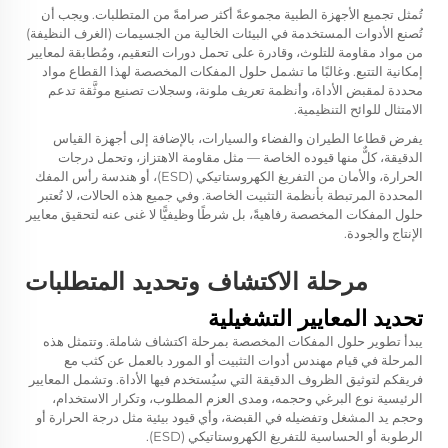
تُمثل تجميع الأجهزة الطبية مجموعةً أكثر صرامةً من المتطلبات. ويجب أن
تُصنع الأدوات المستخدمة في البيئات الخالية من الجسيمات (الغرف النظيفة)
من مواد مقاومة للتلوث، وقادرة على تحمل دورات التعقيم، ومُطابقة لمعايير
إمكانية التتبع. وغالبًا ما تشمل حلول المفكات المخصصة لهذا القطاع مواد
محددة لمقبض الأداة، وأنظمة تعريف ملونة، وسجلات تصنيع موثَّقة تدعم
الامتثال للوائح التنظيمية.
يفرض قطاعا الطيران والفضاء والسيارات، بالإضافة إلى أجهزة القياس
الدقيقة، كلٌّ منها قيوده الخاصة — مثل مقاومة الاهتزاز، وتحمل درجات
الحرارة، والأمان من التفريغ الكهروستاتيكي (ESD)، أو هندسة رأس المفك
المحددة المرتبطة بأنظمة التثبيت الخاصة. وفي جميع هذه الحالات، لا تُعتبر
حلول المفكات المخصصة رفاهيةً، بل شرطًا وظيفيًّا لا غنى عنه لتحقيق معايير
الإنتاج والجودة.
مرحلة الاكتشاف وتحديد المتطلبات
تحديد المعايير التشغيلية
يبدأ تطوير حلول المفكات المخصصة بمرحلة اكتشاف شاملة. وتتمثل هذه
المرحلة في قيام مهندس أدوات التثبيت أو المورد بالعمل عن كثب مع
فريقكم لتوثيق الظروف الدقيقة التي سيُستخدم فيها الأداة. وتشمل المعايير
الرئيسية نوع البرغي وحجمه، ومدى العزم المطلوب، وتكرار الاستخدام،
وحجم يد المشغل وتفضيله في القبضة، وأي قيود بيئية مثل درجة الحرارة أو
الرطوبة أو الحساسية للتفريغ الكهروستاتيكي (ESD).