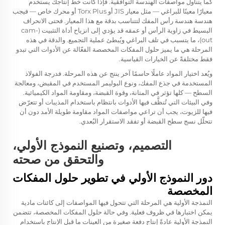
كما يتناول مواصفات الهندسة التوافقية. فإذا كانت خط إنتاجك يستخدم
معيارًا معينًا للبراغي — مثل معيار JIS أو Torx Plus أو محرك خاص — فيجب
هندسة هندسة رأس المفك لتتناسب بدقة مع هذا المعيار. فحتى الانحراف
البسيط في زاوية الرأس أو عمقه قد يؤدي إلى انزياح أداة التثبيت (cam-
out)، ما يتسبب في تلف البراغي ويُبطئ عملية التجميع. والدقة في هذه
المرحلة هي ما يميز حلول المفكات المخصصة الفعّالة عن الأدوات التي تبدو
فقط مختلفةً عن الخيارات القياسية.
ويُعد اختيار المواد عاملًا حاسمًا آخر ينتج عن هذه المرحلة. فدرجة الفولاذ
المستخدمة في جذع المفك، ونوع البوليمر المستخدم في المقبض، ومعالجة
السطح — كلها تؤثر في المتانة، وقوة القبضة، ومقاومة المواد الكيميائية.
وفي البيئات التي تُنظَّف فيها الأدوات بانتظام باستخدام المذيبات أو تتعرّض
فيها للزيوت، يجب أن تراعي مواصفات المواد مقاومة طويلة الأمد دون أن
تتحلّل نسج سطح القبضة أو تفقد الاستقرار البُعدي.
التصميم، وتصنيع النموذج الأولي،
والتحقق من صحته
دور النموذج الأولي في تطوير حلول المفكات
المخصصة
النمذجة الأولية هي المرحلة التي تتحول فيها المواصفات إلى كائنات مادية
يمكن اختبارها في ظروف فعلية. وفي حالة حلول المفكات المخصصة، تتضمن
النمذجة الأولية عادةً إنتاج دفعة صغيرة من العينات ما قبل الإنتاج باستخدام