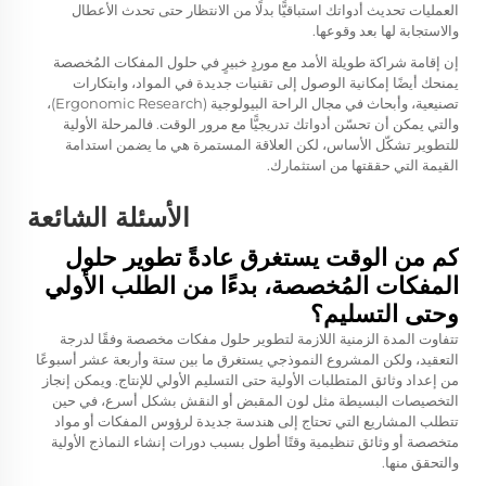
العمليات تحديث أدواتك استباقيًّا بدلًا من الانتظار حتى تحدث الأعطال
والاستجابة لها بعد وقوعها.
إن إقامة شراكة طويلة الأمد مع موردٍ خبيرٍ في حلول المفكات المُخصصة
يمنحك أيضًا إمكانية الوصول إلى تقنيات جديدة في المواد، وابتكارات
تصنيعية، وأبحاث في مجال الراحة البيولوجية (Ergonomic Research)،
والتي يمكن أن تحسّن أدواتك تدريجيًّا مع مرور الوقت. فالمرحلة الأولية
للتطوير تشكّل الأساس، لكن العلاقة المستمرة هي ما يضمن استدامة
القيمة التي حققتها من استثمارك.
الأسئلة الشائعة
كم من الوقت يستغرق عادةً تطوير حلول
المفكات المُخصصة، بدءًا من الطلب الأولي
وحتى التسليم؟
تتفاوت المدة الزمنية اللازمة لتطوير حلول مفكات مخصصة وفقًا لدرجة
التعقيد، ولكن المشروع النموذجي يستغرق ما بين ستة وأربعة عشر أسبوعًا
من إعداد وثائق المتطلبات الأولية حتى التسليم الأولي للإنتاج. ويمكن إنجاز
التخصيصات البسيطة مثل لون المقبض أو النقش بشكل أسرع، في حين
تتطلب المشاريع التي تحتاج إلى هندسة جديدة لرؤوس المفكات أو مواد
متخصصة أو وثائق تنظيمية وقتًا أطول بسبب دورات إنشاء النماذج الأولية
والتحقق منها.