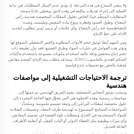
ولا ينبغي التسرّع في هذه المرحلة. إذ يؤدي عدم اكتمال المتطلبات في بداية
العملية إلى إجراء تعديلات مكلفة في وقت لاحق. ويغطي عادةً مستند
المتطلبات المنظّم جيدًا الخاص بحلول المفكات المخصصة هندسة رأس
المفتاح، وطول العمود وقطره، ونوع مادة المقبض وملمسه، وشدة
المغناطيسية عند رأس المفتاح، وأي علامات أو ترميز لوني مطلوب لتحديد
الأداة على خط الإنتاج.
ومن المهم أيضًا توثيق حجم الأدوات المطلوبة والعمر التشغيلي المتوقع لها.
وتؤثر هذه العوامل في خيارات المواد وطرق التصنيع. فقد تبرِّر تطبيعة ذات
حجم إنتاج منخفض ودقة عالية استخدام مكونات مصنوعة باستخدام ماكينات
التحكم العددي بالحاسوب (CNC)، بينما قد تتطلب بيئة الإنتاج الضخم مقابض
مُحقَنة بالحقن مع تجميعات جذع قياسية.
ترجمة الاحتياجات التشغيلية إلى مواصفات
هندسية
وبمجرد توثيق المعايير التشغيلية، يقوم الفريق الهندسي بترجمتها إلى
مواصفات رسمية. وهذه الخطوة هي التي يتحوَّل فيها الحاجة المجردة إلى
حلول مخصصة لمفكات البراغي إلى وثيقة تصميم ملموسة. وستُحدِّد
المواصفات التسامح المسموح به لهندسة طرف المفك، وتصنيفات الصلادة
للمواد المستخدمة في الجذع، ومتطلبات قوة القبضة في تصميم المقابض،
وأي ميزات وظيفية مثل الغطاء الدوار، أو آليات القفل، أو أنظمة الأطراف
القابلة للتبديل.