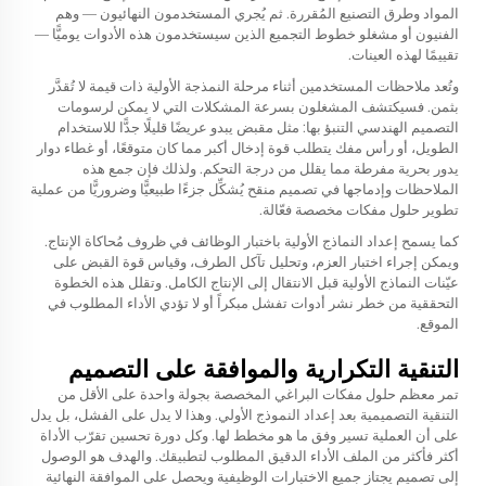
المواد وطرق التصنيع المُقررة. ثم يُجري المستخدمون النهائيون — وهم
الفنيون أو مشغلو خطوط التجميع الذين سيستخدمون هذه الأدوات يوميًّا —
تقييمًا لهذه العينات.
وتُعد ملاحظات المستخدمين أثناء مرحلة النمذجة الأولية ذات قيمة لا تُقدَّر
بثمن. فسيكتشف المشغلون بسرعة المشكلات التي لا يمكن لرسومات
التصميم الهندسي التنبؤ بها: مثل مقبض يبدو عريضًا قليلًا جدًّا للاستخدام
الطويل، أو رأس مفك يتطلب قوة إدخال أكبر مما كان متوقعًا، أو غطاء دوار
يدور بحرية مفرطة مما يقلل من درجة التحكم. ولذلك فإن جمع هذه
الملاحظات وإدماجها في تصميم منقح يُشكِّل جزءًا طبيعيًّا وضروريًّا من عملية
تطوير حلول مفكات مخصصة فعّالة.
كما يسمح إعداد النماذج الأولية باختبار الوظائف في ظروف مُحاكاة الإنتاج.
ويمكن إجراء اختبار العزم، وتحليل تآكل الطرف، وقياس قوة القبض على
عيّنات النماذج الأولية قبل الانتقال إلى الإنتاج الكامل. وتقلل هذه الخطوة
التحققية من خطر نشر أدوات تفشل مبكراً أو لا تؤدي الأداء المطلوب في
الموقع.
التنقية التكرارية والموافقة على التصميم
تمر معظم حلول مفكات البراغي المخصصة بجولة واحدة على الأقل من
التنقية التصميمية بعد إعداد النموذج الأولي. وهذا لا يدل على الفشل، بل يدل
على أن العملية تسير وفق ما هو مخطط لها. وكل دورة تحسين تقرّب الأداة
أكثر فأكثر من الملف الأداء الدقيق المطلوب لتطبيقك. والهدف هو الوصول
إلى تصميمٍ يجتاز جميع الاختبارات الوظيفية ويحصل على الموافقة النهائية