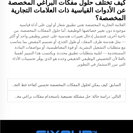
كيف تختلف حلول مفكات البراغي المخصصة
عن الأدوات القياسية ذات العلامات التجارية
المخصصة؟
العلامة التجارية المخصصة تعني تطبيق شعار أو لون على أداة قياسية
موجودة دون تغيير خصائصها الوظيفية. أما حلول المفكات المخصصة، من
ناحية أخرى، فتشمل إدخال تغييرات هندسية على عنصر وظيفي واحد أو أكثر
— مثل هندسة طرف المفك، أو طول الجذع، أو تصميم المقبض بما يتناسب
مع متطلبات التشغيل البشرية، أو قوة المغناطيسية، أو مواصفات المادة
المستخدمة — لتلبية متطلبات تطبيق محددة. ويكتسب هذا التمييز أهميةً
بالغةً لأن التخصيص الوظيفي الحقيقي وحده هو الذي يوفّر تحسينات الأداء
التي تبرر الاستثمار في التطوير.
السابق:
كيف يمكن لحلول المفكات المخصصة تحسين كفاءة خط التجميع الخاص بك
التالي:
دراسة حالة: حل مشكلة تصنيعية باستخدام مفكات براغي مخصصة