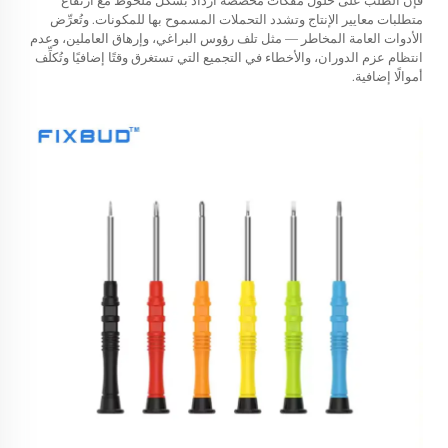
فإن الطلب على
حلول مفكات مخصصة
ازداد بشكل ملحوظ مع ارتفاع
متطلبات معايير الإنتاج وتشدد التحملات المسموح بها للمكونات. وتُعرِّض
الأدوات العامة المخاطر — مثل تلف رؤوس البراغي، وإرهاق العاملين، وعدم
انتظام عزم الدوران، والأخطاء في التجميع التي تستغرق وقتًا إضافيًا وتُكلِّف
أموالًا إضافية.