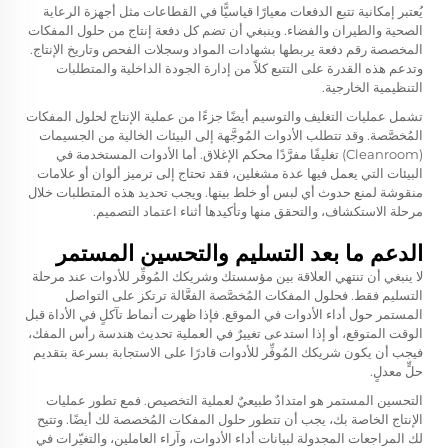
يُعتبر إمكانية تتبع الدفعات معيارًا قياسيًّا في القطاعات مثل أجهزة الرعاية
الصحية والطيران والفضاء. وينبغي أن تضم كل دفعة إنتاج من حلول المفكات
المخصصة رقم دفعة يربطها بشهادات المواد وسجلات الفحص وتاريخ الإنتاج.
وتدعم هذه القدرة على التتبع كلاً من إدارة الجودة الداخلية والمتطلبات
التنظيمية الخارجية.
تشمل عمليات التغليف والتوسيم أيضًا جزءًا من عملية الإنتاج لحلول المفكات
المُخصَّصة. وقد تتطلب الأدوات المُوجَّهة إلى البيئات الخالية من الجسيمات
(Cleanroom) تغليفًا مفرَّدًا محكم الإغلاق. أما الأدوات المستخدمة في
البيئات التي يعمل فيها عدة مشغلين، فقد تحتاج إلى ترميز ألوان أو علامات
منقوشة لمنع حدوث أي لبس أو خلط بينها. ويجب تحديد هذه المتطلبات خلال
مرحلة الاستكشاف، والتحقق منها وتأكيدها أثناء اعتماد التصميم.
الدعم ما بعد التسليم والتحسين المستمر
لا ينبغي أن تنتهي العلاقة بين مؤسستك وشريكك المُوفِّر للأدوات عند مرحلة
التسليم فقط. فحلول المفكات المُخصَّصة الفعَّالة ترتكز على التواصل
المستمر حول أداء الأدوات في الموقع. فإذا ظهرت أنماط تآكلٍ في الأداة قبل
الوقت المتوقع، أو إذا استدعى تغييرٌ في العملية تحديث هندسة رأس المفك،
فيجب أن يكون شريكك المُوفِّر للأدوات قادرًا على الاستجابة بسرعة بتقديم
حلٍّ معدلٍ.
التحسين المستمر هو امتدادٌ طبيعيٌ لعملية التخصيص. فمع تطور عمليات
الإنتاج الخاصة بك، يجب أن تتطور حلول المفكات المُخصصة لك أيضًا. وتتيح
لك المراجعات المجدولة لبيانات أداء الأدوات، وآراء العاملين، والتغيّرات في