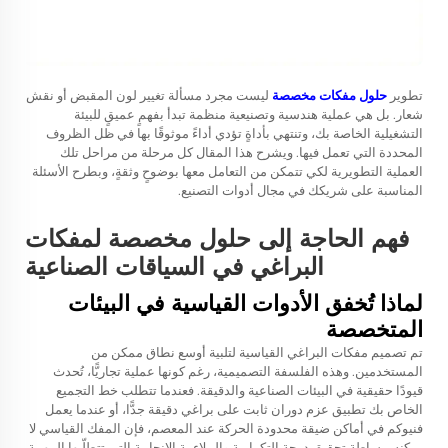
تطوير
حلول مفكات مخصصة
ليست مجرد مسألة تغيير لون المقبض أو نقش
شعار. بل هي عملية هندسية وتصنيعية منظمة تبدأ بفهمٍ عميقٍ للبيئة
التشغيلية الخاصة بك، وتنتهي بأداةٍ تؤدي أداءً موثوقًا بها في ظل الظروف
المحددة التي تعمل فيها. ويشرح هذا المقال كل مرحلة من مراحل تلك
العملية التطويرية لكي تتمكن من التعامل معها بوضوحٍ وثقةٍ، وبطرح الأسئلة
المناسبة على شريكك في مجال أدوات التصنيع.
فهم الحاجة إلى حلول مخصصة لمفكات
البراغي في السياقات الصناعية
لماذا تُخفق الأدوات القياسية في البيئات
المتخصصة
تم تصميم مفكات البراغي القياسية لتلبية أوسع نطاق ممكن من
المستخدمين. وهذه الفلسفة التصميمية، رغم كونها عملية تجاريًّا، تُحدث
قيودًا حقيقية في البيئات الصناعية والدقيقة. فعندما تتطلب خط التجميع
الخاص بك تطبيق عزم دوران ثابت على براغي دقيقة جدًّا، أو عندما يعمل
فنيوكم في أماكن ضيقة محدودة الحركة عند المعصم، فإن المفك القياسي لا
يمكنه ببساطة تحقيق درجة التكرارية والملاءمة الإنجابية التي تتطلّبها المهمة.