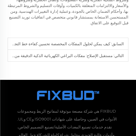
والأسعار والالتزامات المتعلقة بالكميات، وأوقات التسليم والشروط المرتبطة
بها، وأحكام الضمان الخاص بالجودة، وعملية إدارة التغييرات الهندسية. ومن
المستحسن الاستعانة بمستشار قانوني متخصص في اتفاقيات توريد التصنيع
قبل التوقيع على الاتفاق.
السابق:
كيف يمكن لحلول المفكات المخصصة تحسين كفاءة خط التجميع الخاص بك
التالي:
مستقبل الإصلاح: مفكات البراغي الكهربائية الذكية الدقيقة من أبرز الموردين
FIXBUD هي شركة مصنعة موثوقة لمفاتيح الربط ومجموعات
الأدوات في الصين، وحاصلة على شهادات ISO9001 وCE وUL.
نقدم خدمات تصنيع المعدات الأصلية/تصنيع التصميم الخاص،
وأدوات عالية الجودة، وحلول شراء كاملة للشركاء حول العالم.