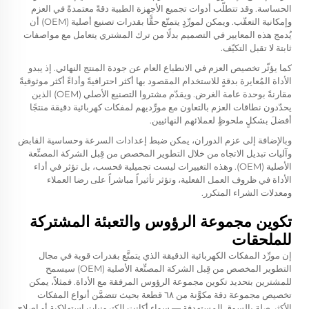
الحساسة. وقد تتطلّب أدوات تجميع الأجهزة الطبية دقةً معتمدةً في العزم
وإمكانية التعقّب. ويمكن لمورِّدٍ يتمتّع حقًّا بقدرات تصنيع أصلية (OEM) أن
يُدمج هذه المعايير في التصميم بدلًا من ترك المشتري يتعامل مع مواصفات
ثابتة لا تقبل التكيّف.
كما يؤثّر تخصيص العزم في الانطباع العام عن جودة المنتج النهائي. إذ يبدو
الأداة المُعايرة بدقةٍ للاستخدام المقصود بها أكثر احترافيةً وأداءً أكثر موثوقيةً
مقارنةً بوحدة عامة الغرض. ويقدّم مشتروا التصنيع الأصلي (OEM) الذين
يحدّدون نطاقات العزم بالتعاون مع مورِّديهم لمفكات كهربائية دقيقة منتجًا
أفضلَ بشكلٍ ملحوظٍ لعملائهم النهائيين.
وبالإضافة إلى عزم الدوران، يمكن ضبط إعدادات السرعة وحساسية القابض
وآليات تبديل الاتجاه من خلال التطوير المخصص من قِبل الشركة المصنِّعة
الأصلية (OEM). وهذه التغييرات ليست تجميلية فحسب، بل تؤثر في أداء
الأداة في ظروف العمل الفعلية، وتؤثر تأثيراً مباشراً على رضا العملاء
ومعدلات الشراء المتكرر.
تكوين مجموعة الرؤوس والتعبئة المشتركة
للملحقات
إن مورِّد المفكات الكهربائية الدقيقة الذي يتمتَّع بقدرات قوية في مجال
التطوير المخصص من قِبل الشركة المصنِّعة الأصلية (OEM) سيسمح
للمشترين بتحديد تكوين مجموعة الرؤوس المرفقة مع الأداة. فمثلاً، يمكن
تخصيص مجموعة دقة مكوَّنة من ٦٨ قطعة بحيث تتضمَّن أنواع المفكات
الأكثر صلة بالسوق المستهدفة — سواء أكانت إلكترونيات استهلاكية أو إصلاح