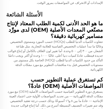
الإمدادات أو الانحراف عن المواصفات بمرور الوقت.
الأسئلة الشائعة
ما هو الحد الأدنى لكمية الطلب المعتاد لإنتاج
مصنّعي المعدات الأصلية (OEM) لدى مورِّد
مسامير كهربائية دقيقة؟
تتفاوت الكميات الدنيا للطلب (MOQs) حسب المورد ومستوى التخصيص.
وغالبًا ما تبدأ عمليات التخصيص القياسية للعلامة التجارية، مثل طباعة
الشعار، من ٣٠٠ إلى ٥٠٠ وحدة. أما تغيير لون الغلاف بالكامل أو إنتاج قوالب
جديدة فيتطلب عادةً كميات دنيا أعلى، غالبًا ١٠٠٠ وحدة أو أكثر. ويجب دائمًا
التأكد من حدود الكميات الدنيا للطلب (MOQ) الخاصة بكل مستوى من
مستويات التخصيص قبل بدء مناقشات التطوير مع مورد مفكات الدقة
الكهربائية.
كم تستغرق عملية التطوير حسب
المواصفات الأصلية (OEM) عادةً؟
يستغرق دورة التطوير القياسية حسب المواصفات الأصلية (OEM) مع مورد
مفكات الدقة الكهربائية — من تحديد المواصفات الأولية حتى اعتماد العينة
الإنتاجية — عادةً ما بين ٨ و١٦ أسبوعًا، وذلك حسب درجة تعقيد التخصيص.
وقد تتم تغييرات التصنيف البسيطة أسرع من ذلك. أما إنتاج قوالب جديدة