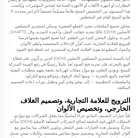
النظارات أو أجهزة الألعاب أو الأجهزة الصناعية لقياس المؤشرات. ويُكسب
هذا المستوى من التخصيص المنتج طابعاً مصمَّماً خصيصاً لأغراض محددة، لا
طابع المنتج العام غير المخصَّص.
يتجاوز تجميع الملحقات مجرد القطع الصغيرة. ويمكن لمشتري المصنّعين
الأصليين (OEM) غالبًا تحديد حقائب النقل، وأعمدة التمديد، وال_SHAFTS_
المرنة، وحلول الشحن كجزء من الطقم. كما تصبح العبوة نفسها فرصةً
للترويج للعلامة التجارية، حيث تُعزِّز الإدخالات المخصصة ونُظم الألوان
والمواد المطبوعة هوية العلامة التجارية للمشتري عند لحظة فتح العبوة.
أما بالنسبة لمشتري المصنّعين الأصليين (OEM) الذين يركّزون على قطاع
البيع بالتجزئة، فإن تجربة فتح العبوة تُعدّ عاملاً رئيسيًّا في رفع القيمة المدرَكة
للمنتج. ويؤدي التعاون مع مورِّد مفكات كهربائية دقيقة يفهم متطلبات التعبئة
الخاصة بالبيع بالتجزئة — ومنها أبعاد الرفوف ومواقع وضع الباركود
والملصقات التنظيمية — إلى توفير وقتٍ كبيرٍ وتقليل دورات إعادة التصميم
المكلفة.
الترويج للعلامة التجارية، وتصميم الغلاف
الخارجي، وتخصيص الألوان
تُعَدُّ خيارات التصنيف المادي جزءًا أساسيًّا مما يجعل الشراكات مع مورِّدي
المفكات الكهربائية الدقيقة لصالح الشركات المصنِّعة الأصلية (OEM) جذَّابة
تجاريًّا. وتشمل هذه الخيارات نقش الشعار، وتلوين الغلاف بما يتناسق مع
ألوان العلامة التجارية، وتصميم نسيج مقابض مخصصة، وكابلات شحن تحمل