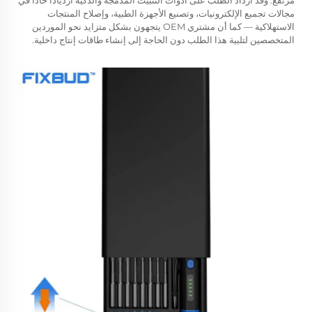
مرتفع. وقد ازداد الطلب على أدوات التثبيت المدمجة والذكية ازديادًا حادًّا في
مجالات تجميع الإلكترونيات، وتصنيع الأجهزة الطبية، وإصلاح المنتجات
الاستهلاكية — كما أن مشتري OEM يتجهون بشكل متزايد نحو الموردين
المتخصصين لتلبية هذا الطلب دون الحاجة إلى إنشاء طاقات إنتاج داخلية.