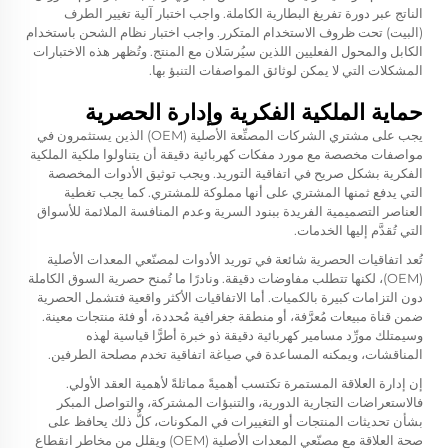
الناتج عبر دورة تفريغ البطارية الكاملة. واجب اختبار آلية تغيير الطرف
(البيت) تحت ظروف الاستخدام المتكرر. واجب اختبار نظام الشحن باستخدام
الكابل والمحول الفعليين اللذين سيُرسَلان مع المنتج. وتُظهر هذه الاختبارات
المشكلات التي لا يمكن لوثائق المواصفات التنبؤ بها.
حماية الملكية الفكرية وإدارة الحصرية
يجب على مشتري الشركات المصنِّعة الأصلية (OEM) الذين يستثمرون في
مواصفات مخصصة مع مورد مفكات كهربائية دقيقة أن يتناولوا ملكية الملكية
الفكرية بشكل صريح في اتفاقية التوريد. ويجب توثيق الأدوات المخصصة
التي يدفع ثمنها المشتري على أنها مملوكة للمشتري. كما يجب تغطية
العناصر التصميمية الفريدة ببنود السرية وعدم المنافسة الملائمة للأسواق
التي تُقدَّم إليها الخدمات.
تُعد اتفاقيات الحصرية شائعة في توريد الأدوات لمصنّعي المعدات الأصلية
(OEM)، لكنها تتطلب مفاوضات دقيقة. ونادرًا ما تُمنح حصرية السوق الكاملة
دون التزامات كبيرة بالكميات. أما الاتفاقيات الأكثر واقعية فتشمل الحصرية
ضمن قناة مبيعات مُعرَّفة، أو منطقة جغرافية مُحددة، أو فئة منتجات معينة.
وسيمتلك مورِّد مسامير كهربائية دقيقة ذو خبرة أطرًّا قياسية لهذه
المناقشات، ويمكنه المساعدة في صياغة اتفاقية تخدم مصلحة الطرفين.
إن إدارة العلاقة المستمرة تكتسب أهميةً مماثلةً لأهمية العقد الأولي.
فالاستعراضات التجارية الدورية، والتنبؤات المشتركة، والتواصل المبكر
بشأن تحديثات المنتجات أو التغييرات في المكونات، كلُّ ذلك يحافظ على
صحة العلاقة مع مصنّعي المعدات الأصلية (OEM) ويقلل من مخاطر انقطاع