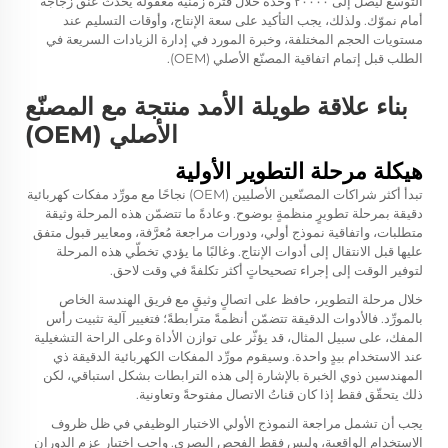
التوسّع ليصل إلى ٢٠٠٠٠ وحدة خلال فترة زمنية معقولة يُحدث عنق زجاجة
أمام نموّك. ولذلك، يجب التأكيد على سعة الإنتاج، وأوقات التسليم عند
مستويات الحجم المختلفة، وخبرة المورد في إدارة الزيادات السريعة في
الطلب قبل إتمام اتفاقية المصنّع الأصلي (OEM).
بناء علاقة طويلة الأمد منتجة مع المصنّع
الأصلي (OEM)
هيكلة مرحلة التطوير الأولية
تبدأ أكثر شراكات المصنّعين الأصليين (OEM) نجاحًا مع مورِّد مفكات كهربائية
دقيقة بمرحلة تطويرٍ منظمةٍ بوضوح. وعادةً ما تتضمّن هذه المرحلة وثيقة
متطلبات، واتفاقية نموذج أولي، ودورات مراجعة مُعرَّفة، ومعايير قبول متفق
عليها قبل الانتقال إلى أدوات الإنتاج. وغالبًا ما يؤدي تخطّي هذه المرحلة
لتوفير الوقت إلى إجراء تصحيحاتٍ أكثر تكلفةً في وقت لاحق.
خلال مرحلة التطوير، حافظ على اتصالٍ وثيقٍ مع فريق الهندسة الخاص
بالمورِّد. فالأدوات الدقيقة تتضمّن أنظمةً مترابطةً؛ فتغيير آلية تثبيت رأس
المفك، على سبيل المثال، قد يؤثّر على توازن الأداة وعلى الراحة التشغيلية
عند الاستخدام بيدٍ واحدة. وسيقوم مورِّد المفكات الكهربائية الدقيقة ذي
المهندسين ذوي الخبرة بالإشارة إلى هذه الترابطات بشكل استباقي، لكن
ذلك يتحقّق فقط إذا كان قناتُ الاتصال مفتوحةً وتعاونية.
يجب أن تشمل مراجعة النموذج الأولي الاختبار الوظيفي في ظل ظروف
الاستخدام الواقعية، وليس فقط الفحص البصري. واجب اختبار عزم الدوران