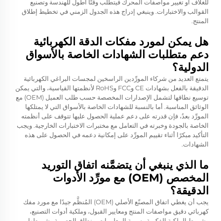
للغلاف أو تغيير مواصفات المحرك فيتطلب وقتًا أطول للهندسة وتصنيع
القوالب والاختبارات. وينبغي إدراج هذه الجدول الزمني في تخطيط إطلاق
المنتج.
هل يمكن لمورد مفكات الدقة الكهربائية
دعم متطلبات الشهادات الخاصة بالأسواق
الدولية؟
يتمتع العديد من شركاء المورِّدين الراسخين لمجسات البراغي الكهربائية
الدقيقة بالفعل بشهادات CE وFCC وRoHS لأنظمتها القياسية، والتي يمكن
توسيع نطاقها لتشمل الإصدارات المخصصة حسب طلب العميل (OEM) مع
الوثائق المناسبة. أما بالنسبة للشهادات الخاصة بالأسواق التي لا يمتلكها
المورِّد بعدُ، فإن قدرته على دعم عملية الحصول عليها تتوقف على أنظمته
الخاصة بالجودة وخبرته في التعامل مع مختبرات الاختبارات الخارجية. ويجب
التأكيد مبكرًا أثناء تقييم المورِّد على إمكانية دعمه في الحصول على هذه
الشهادات.
ما الذي ينبغي أن يتضمَّنه اتفاق التوريد
المخصص (OEM) مع مورِّد الأدوات
الدقيقة؟
يجب أن يغطي اتفاق المصنّع الأصلي (OEM) المُنظَّم جيدًا مع مورد مفك
كهربائي دقيق مواصفات المنتج ومعايير القبول، وملكية أدوات التصنيع،
وشروط الملكية الفكرية وسرية المعلومات، ونطاق الحصرية وشروطها،