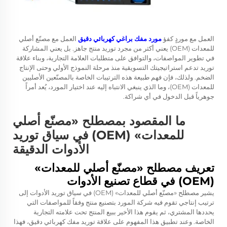
العمل مع موردٍ كفؤ
مورد مفك براغي كهربائي دقيق
العمل مع مصنّع أصلي
للمعدات (OEM) يعني أكثر من مجرد توريد منتج جاهز. بل يعني المشاركة
في تطوير المواصفات، والتوافق على متطلبات العلامة التجارية، وبناء علاقة
توريد تدعم استراتيجيتك التسويقية منذ مرحلة النموذج الأولي وحتى الإنتاج
الضخم. ولذلك، فإن فهم طبيعة هذه الترتيبات الخاصة بالمصنّعين الأصليين
للمعدات (OEM)، وما الذي ينبغي الانتباه إليه عند اختيار المورد، يُعد أمراً
جوهرياً قبل الدخول في أي شراكة.
ما المقصود بمصطلح «مصنّع أصلي
للمعدات» (OEM) في سياق توريد
الأدوات الدقيقة
تعريف مصطلح «مصنّع أصلي للمعدات»
(OEM) في قطاع تصنيع الأدوات
يشير مصطلح «مصنّع أصلي للمعدات» (OEM) في سياق توريد الأدوات إلى
ترتيب إنتاجي تقوم فيه شركة المورد بتصنيع منتج وفقاً للمواصفات التي
يحددها المشتري، ثم يقوم هذا الأخير ببيع المنتج تحت علامته التجارية
الخاصة. وعند تطبيق هذا المفهوم على علاقة توريد مفك كهربائي دقيق، فهذا