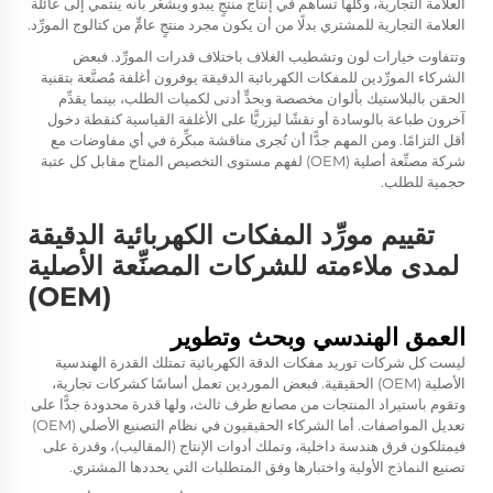
العلامة التجارية، وكلُّها تساهم في إنتاج منتجٍ يبدو ويشعُر بأنه ينتمي إلى عائلة
العلامة التجارية للمشتري بدلًا من أن يكون مجرد منتجٍ عامٍّ من كتالوج المورِّد.
وتتفاوت خيارات لون وتشطيب الغلاف باختلاف قدرات المورِّد. فبعض
الشركاء المورِّدين للمفكات الكهربائية الدقيقة يوفرون أغلفة مُصنَّعة بتقنية
الحقن بالبلاستيك بألوان مخصصة وبحدٍّ أدنى لكميات الطلب، بينما يقدِّم
آخرون طباعة بالوسادة أو نقشًا ليزريًّا على الأغلفة القياسية كنقطة دخول
أقل التزامًا. ومن المهم جدًّا أن تُجرى مناقشة مبكِّرة في أي مفاوضات مع
شركة مصنِّعة أصلية (OEM) لفهم مستوى التخصيص المتاح مقابل كل عتبة
حجمية للطلب.
تقييم مورِّد المفكات الكهربائية الدقيقة
لمدى ملاءمته للشركات المصنِّعة الأصلية
(OEM)
العمق الهندسي وبحث وتطوير
ليست كل شركات توريد مفكات الدقة الكهربائية تمتلك القدرة الهندسية
الأصلية (OEM) الحقيقية. فبعض الموردين تعمل أساسًا كشركات تجارية،
وتقوم باستيراد المنتجات من مصانع طرف ثالث، ولها قدرة محدودة جدًّا على
تعديل المواصفات. أما الشركاء الحقيقيون في نظام التصنيع الأصلي (OEM)
فيمتلكون فرق هندسة داخلية، وتملك أدوات الإنتاج (المقاليب)، وقدرة على
تصنيع النماذج الأولية واختبارها وفق المتطلبات التي يحددها المشتري.