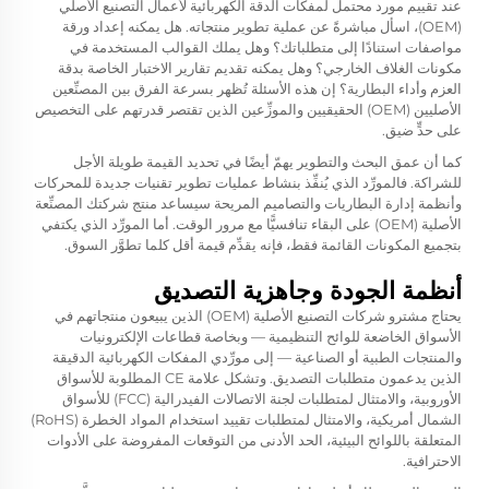
عند تقييم مورد محتمل لمفكات الدقة الكهربائية لأعمال التصنيع الأصلي
(OEM)، اسأل مباشرةً عن عملية تطوير منتجاته. هل يمكنه إعداد ورقة
مواصفات استنادًا إلى متطلباتك؟ وهل يملك القوالب المستخدمة في
مكونات الغلاف الخارجي؟ وهل يمكنه تقديم تقارير الاختبار الخاصة بدقة
العزم وأداء البطارية؟ إن هذه الأسئلة تُظهر بسرعة الفرق بين المصنِّعين
الأصليين (OEM) الحقيقيين والموزِّعين الذين تقتصر قدرتهم على التخصيص
على حدٍّ ضيق.
كما أن عمق البحث والتطوير يهمّ أيضًا في تحديد القيمة طويلة الأجل
للشراكة. فالمورِّد الذي يُنفِّذ بنشاط عمليات تطوير تقنيات جديدة للمحركات
وأنظمة إدارة البطاريات والتصاميم المريحة سيساعد منتج شركتك المصنِّعة
الأصلية (OEM) على البقاء تنافسيًّا مع مرور الوقت. أما المورِّد الذي يكتفي
بتجميع المكونات القائمة فقط، فإنه يقدِّم قيمة أقل كلما تطوَّر السوق.
أنظمة الجودة وجاهزية التصديق
يحتاج مشترو شركات التصنيع الأصلية (OEM) الذين يبيعون منتجاتهم في
الأسواق الخاضعة للوائح التنظيمية — وبخاصة قطاعات الإلكترونيات
والمنتجات الطبية أو الصناعية — إلى مورِّدي المفكات الكهربائية الدقيقة
الذين يدعمون متطلبات التصديق. وتشكل علامة CE المطلوبة للأسواق
الأوروبية، والامتثال لمتطلبات لجنة الاتصالات الفيدرالية (FCC) للأسواق
الشمال أمريكية، والامتثال لمتطلبات تقييد استخدام المواد الخطرة (RoHS)
المتعلقة باللوائح البيئية، الحد الأدنى من التوقعات المفروضة على الأدوات
الاحترافية.