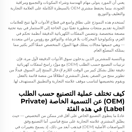
يعني أن المورد يتولى مهام الهندسة وشراء المكونات والتجميع ومراقبة
الجودة، بينما يحتفظ مشتري OEM بالسيطرة الكاملة على العلامة التجارية
والتغليف والتوزيع.
تُستخدم هذه النموذج على نطاق واسع في قطاع الأدوات لأنها تتيح للعلامات
التجارية تقديم منتجات متطورة تقنيًا دون الحاجة إلى الاستثمار في بنية تحتية
مصنعة متخصصة. وتتضمن المفكات الكهربائية الدقيقة أنظمة تحكم في
العزم، وتكنولوجيا المحركات بلا فرشاة، والتوافق مع رؤوس براغي متعددة
— وهي جميعها مجالات يمتلك فيها المورِّد المتخصص عمقًا أكبر بكثير مما
يمتلكه المصنّع العام.
وبالنسبة للمشترين الذين يدخلون سوق الأدوات الدقيقة لأول مرة، فإن
ترتيبات التصنيع حسب الطلب (OEM) مع مورِّد راسخ لمفكات كهربائية
دقيقة تقلل بشكل كبير من الوقت اللازم لإدخال المنتج إلى السوق. فبدلًا من
تطوير منتج من الصفر، يعمل المشتري انطلاقًا من منصة قائمة بالفعل
ويقوم بتخصيصها لتناسب موقف علامته التجارية والتطبيق المستهدف لها.
كيف تختلف عملية التصنيع حسب الطلب
(OEM) عن التسمية الخاصة (Private
Label) في هذه الفئة
عادةً ما ينطوي التصنيع الخاص على أقل قدر ممكن من التخصيص — حيث
يطبّق المشتري علامته التجارية على منتج قياسي. أما التصنيع وفق
المواصفات الأصلية (OEM) فيذهب أبعد من ذلك، إذ يسمح بتغييرات في