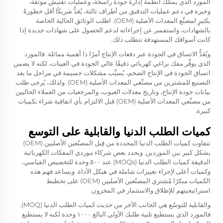
المورد الذي يمتلك أنظمة إدارة جودة راسخة، وعمليات تفتيش موثَّقة،
وخبرة في دعم عمليات التدقيق من أطراف ثالثة، يُعَدُّ شريكًا أقل خطورةً
بكثيرٍ لمصنِّع المعدات الأصلية (OEM). اطلب الوثائق الحالية الخاصة
بالشهادات، واستفسر عن إجراءاته لدعم الحصول على شهادات جديدة إذا
كانت أسواقك المستهدفة تتطلب ذلك.
ويُعَدُّ الاتساق في الجودة عبر دفعات الإنتاج أمرًا ذا أهمية مماثلة. فالمورد
الذي يوفِّر مفك براغي كهربائي دقيقًا عالي الجودة في العينات، لكنه لا يضمن
اتساق الجودة في الإنتاج الضخم، يُسبِّب مشكلات جسيمة في مراحل ما بعد
التصنيع للمشترين من مصنِّعي المعدات الأصلية (OEM). ولذلك، يُرجى طلب
بيانات جودة الإنتاج، وتاريخ معدلات العيوب، والمرجعيات من العملاء الحاليين
من مصنِّعي المعدات الأصلية (OEM) قبل الالتزام بأي اتفاقية شراء بكميات
كبيرة.
كميات الطلب الدنيا والقابلية على التوسع
تتفاوت كميات الطلب الدنيا المحددة من قِبل المصنّعين الأصليين (OEM)
بشكل كبير بين الموردين. ويحدد بعض شركاء موردي المفكات الكهربائية
الدقيقة كميات الطلب الدنيا (MOQs) عند ٥٠٠ وحدة للتخصيص القياسي،
وكميات أعلى لإجراء تغييرات شاملة في هيكل الأداة. ويساعد فهم هذه
الكميات مبكرًا مُشتري المصنّعين الأصليين (OEM) على تخطيط
استراتيجيتهم للإطلاق والاستثمار في المخزون.
والقابلية للتوسّع هي الجانب الآخر من حديث كميات الطلب الدنيا (MOQ).
فالمورد الذي يستطيع تلبية طلبك الأولي البالغ ١٠٠٠ وحدة لكنه لا يستطيع