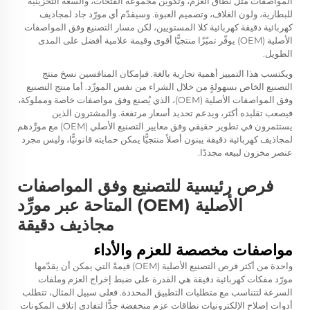
المواصفات مثل نطاق العزم، وتكوين مجموعة الفُتَحات، والسعة التخزينية
للبطارية، ولون الغلاف، وتصميم العبوة. وسيقدّم أي مورّد جاد لمجاذيف
كهربائية دقيقة كهربائية كلا المستويين، لكن مسار التصنيع وفق المواصفات
الأصلية (OEM) يوفّر تميّزًا منتجيًّا أقوى وقيمة علامية أفضل على المدى
الطويل.
ويكتسب هذا التمييز أهمية تجارية بالغة. فبإمكان المنافسين نسخ منتج
التصنيع الخاص بسهولةٍ من خلال الشراء من نفس المورِّد. أما منتج التصنيع
وفق المواصفات الأصلية (OEM)، الذي يُصنع وفق مواصفات خاصة ومملوكة،
فيصعب تقليده أكثر، ويدعم تحديد أسعار مرتفعة. والمشترون الذين
يستثمرون في تطوير حقيقي وفق معايير التصنيع الأصلي (OEM) مع مورِّدهم
لمجاذيف كهربائية دقيقة يبنون أصلاً منتجيًّا يمكن حمايته قانونيًّا، وليس مجرد
عنصر مخزون لبيعه مجددًا.
فرص رئيسية للتصنيع وفق المواصفات
الأصلية (OEM) المتاحة عبر مورِّد
مجاذيف دقيقة
مواصفات مخصصة للعزم والأداء
واحدة من أكثر فرص التصنيع الأصلية (OEM) قيمةً التي يمكن أن يقدّمها
مورّد مفكات كهربائية دقيقة هي القدرة على ضبط إخراج العزم وملفات
السرعة لتتناسب مع متطلبات التطبيق المحددة. فعلى سبيل المثال، تتطلب
أدوات إصلاح الإلكترونيات نطاقات عزم منخفضة جدًّا لتفادي إتلاف المكونات