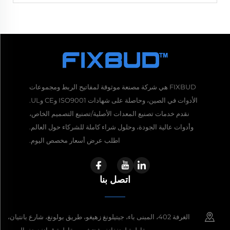
FIXBUD هي شركة مصنعة موثوقة لمفاتيح الربط ومجموعات
الأدوات في الصين، وحاصلة على شهادات ISO9001 وCE وUL.
نقدم خدمات تصنيع المعدات الأصلية/تصنيع التصميم الخاص،
وأدوات عالية الجودة، وحلول شراء كاملة للشركاء حول العالم.
اطلب عرض أسعار مخصص اليوم.
اتصل بنا
الغرفة 402، المبنى باء، جيتيلونغ زهيغو، طريق بولونغ، شارع بانتيان،