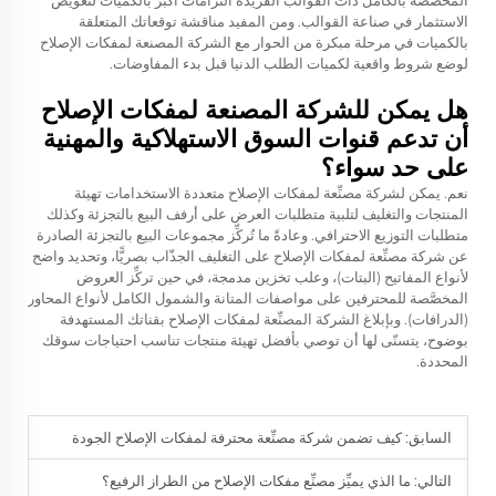
المخصصة بالكامل ذات القوالب الفريدة التزامات أكبر بالكميات لتعويض
الاستثمار في صناعة القوالب. ومن المفيد مناقشة توقعاتك المتعلقة
بالكميات في مرحلة مبكرة من الحوار مع الشركة المصنعة لمفكات الإصلاح
لوضع شروط واقعية لكميات الطلب الدنيا قبل بدء المفاوضات.
هل يمكن للشركة المصنعة لمفكات الإصلاح
أن تدعم قنوات السوق الاستهلاكية والمهنية
على حد سواء؟
نعم. يمكن لشركة مصنِّعة لمفكات الإصلاح متعددة الاستخدامات تهيئة
المنتجات والتغليف لتلبية متطلبات العرض على أرفف البيع بالتجزئة وكذلك
متطلبات التوزيع الاحترافي. وعادةً ما تُركِّز مجموعات البيع بالتجزئة الصادرة
عن شركة مصنِّعة لمفكات الإصلاح على التغليف الجذّاب بصريًّا، وتحديد واضح
لأنواع المفاتيح (البتات)، وعلب تخزين مدمجة، في حين تركِّز العروض
المخصَّصة للمحترفين على مواصفات المتانة والشمول الكامل لأنواع المحاور
(الدرافات). وبإبلاغ الشركة المصنِّعة لمفكات الإصلاح بقناتك المستهدفة
بوضوح، يتسنّى لها أن توصي بأفضل تهيئة منتجات تناسب احتياجات سوقك
المحددة.
السابق:
كيف تضمن شركة مصنِّعة محترفة لمفكات الإصلاح الجودة
التالي:
ما الذي يميِّز مصنِّع مفكات الإصلاح من الطراز الرفيع؟