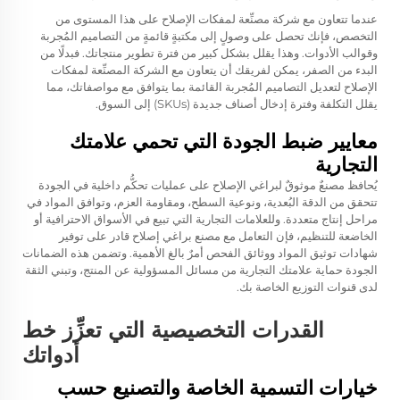
عندما تتعاون مع شركة مصنِّعة لمفكات الإصلاح على هذا المستوى من
التخصص، فإنك تحصل على وصولٍ إلى مكتبةٍ قائمةٍ من التصاميم المُجربة
وقوالب الأدوات. وهذا يقلل بشكل كبير من فترة تطوير منتجاتك. فبدلًا من
البدء من الصفر، يمكن لفريقك أن يتعاون مع الشركة المصنِّعة لمفكات
الإصلاح لتعديل التصاميم المُجربة القائمة بما يتوافق مع مواصفاتك، مما
يقلل التكلفة وفترة إدخال أصناف جديدة (SKUs) إلى السوق.
معايير ضبط الجودة التي تحمي علامتك
التجارية
يُحافظ مصنعٌ موثوقٌ لبراغي الإصلاح على عمليات تحكُّم داخلية في الجودة
تتحقق من الدقة البُعدية، ونوعية السطح، ومقاومة العزم، وتوافق المواد في
مراحل إنتاج متعددة. وللعلامات التجارية التي تبيع في الأسواق الاحترافية أو
الخاضعة للتنظيم، فإن التعامل مع مصنع براغي إصلاح قادر على توفير
شهادات توثيق المواد ووثائق الفحص أمرٌ بالغ الأهمية. وتضمن هذه الضمانات
الجودة حماية علامتك التجارية من مسائل المسؤولية عن المنتج، وتبني الثقة
لدى قنوات التوزيع الخاصة بك.
القدرات التخصيصية التي تعزِّز خط
أدواتك
خيارات التسمية الخاصة والتصنيع حسب