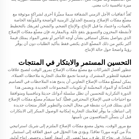
ميزة تنافسية ذات معنى.
تُعَدُّ اتفاقيات الأجل الزمني الشفافة سمةً مميَّزةً أخرى لشراكةٍ موثوقة مع
مصنِّع مفكات الإصلاح. وتسمح الجداول الزمنية الواضحة والمُوثَّقة الخاصة
بالعينات، واعتماد ما قبل الإنتاج، والإنتاج الضخم، والشحن لفريقك بالتخطيط
لأنشطة المخزون والتسويق بثقةٍ تامَّة. وبالمقارنة، فإن مصنِّع مفكات الإصلاح
الذي يتواصل بشكل استباقي بشأن أوجه التأخير أو نقص المواد يمتلك قيمةً
أكبر بكثيرٍ من ذلك المصنِّع الذي يكتفي فقط بتأكيد الطلبات دون أن يوفِّر
رؤيةً واضحةً حول حالة الإنتاج.
التحسين المستمر والابتكار في المنتجات
تتطور أفضل الشراكات مع مصنِّع مفكات الإصلاح بمرور الوقت لتصبح علاقات
حقيقية للتطوير المشترك. وعندما تجمع علامتك التجارية ملاحظات العملاء،
يمكن لمصنِّع مفكات الإصلاح التعاوني أن يدمج هذه الملاحظات في التصاميم
المُحدَّثة أو المواد المحسَّنة أو تكوينات المجموعات الجديدة. ويضمن هذا
الدورة التكرارية للتحسين أن تظل سلسلة أدواتك حديثةً وتنافسيةً ومتوافقةً
مع احتياجات فنيي الإصلاح المحترفين فعليًّا. كما سيقدِّم مصنِّع مفكات الإصلاح
الذي يمتلك قدرات نشطة في مجال البحث والتطوير أفكار منتجات جديدة
إلى انتباهك، ما يوفِّر لعلامتك التجارية إمكانية الوصول المبكر إلى الابتكارات
قبل أن يتمكَّن المنافسون من تأمينها.
مع مرور الوقت، يتحول مصنع مفكات الإصلاح الملتزم إلى شريك استراتيجي
بدلًا من كونه موردًا تعاقدًا. ويؤدي هذا التحوّل في عمق العلاقة إلى استثمار
متبادل في نجاح كل طرف، مما يُفضي إلى أسعار أفضل، وحصص إنتاج أولية،