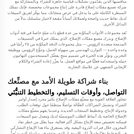
منافسيها الذين يقدّمون تشكيلات قياسية جاهزة للشراء. وبالمشاركة مع
شركة تصنيع مفكات إصلاح قادرة على إنتاج مجموعات مخصصة، فإنك تمتلك
السيطرة الكاملة على ما يدخل في عرض منتجاتك، مما يوفّر لفريق المبيعات
لديك نقاط حديث واضحة ولعملائك أسباباً مقنعة لاختيار سلسلتك بدلاً من
البدائل الأخرى.
تُعد مجموعات الأدوات المكوَّنة من عدة قطع ذات صلةٍ خاصةً في فئة أدوات
الإصلاح. ويدرك مصنع مفكات الإصلاح، الذي يمتلك خبرةً في التنسيقات
المدمجة متعددة الرؤوس — مثل مجموعات الدقة المكوَّنة من ٢٥ رأسًا في
وحدة واحدة — التوازن الهندسي بين سهولة الحمل، وتنوُّع الرؤوس، ووظيفة
التخزين. وتؤثِّر هذه الخبرة في تصميم منتجٍ يفضِّل المستخدمون النهائيون
حمله واستخدامه فعليًّا في مواقع العمل، ما يعزِّز إعادة الشراء والكلام
الإيجابي الشفهي عن علامتك التجارية.
بناء شراكة طويلة الأمد مع مصنِّعك
التواصل، وأوقات التسليم، والتخطيط التنبُّئي
تتجاوز العلاقة القوية مع مصنِّع مفكات الإصلاح بكثير مجرد إصدار أوامر
الشراء. وتشمل الشراكات الفعَّالة تواصلًا منتظمًا حول توقعات الطلب،
وجدولة الإنتاج، وتخطيط المنتجات الجديدة. وعندما يفهم مصنِّع مفكات
الإصلاح الخاصة بك أنماط الطلب الموسميّة لديك ومعدل نمو المبيعات،
فيمكنه تخصيص سعة الإنتاج بشكل أكثر فعالية، مما يقلل من خطر نفاد
المخزون خلال فترات الذروة البيعية. وقد يستغرق بناء هذا الإيقاع التشاركي
في التخطيط وقتًا طويلاً، لكن الاستقرار الذي يحققه في سلسلة التوريد يُعدُّ