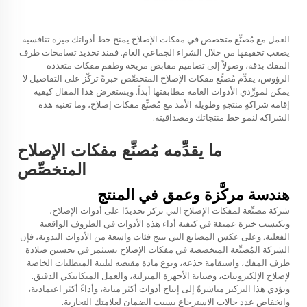
العمل مع مُصنِّع متخصص في مفكات الإصلاح يمنح خط أدواتك ميزة تنافسية
يصعب تحقيقها من خلال الشراء الجماعي العام. فمنذ تحديد تسامحات طرف
المفك بدقة، وصولاً إلى تصاميم مقابض مريحة وطقم مفكات متعددة
الرؤوس، يقدِّم مُصنِّع مفكات الإصلاح المتخصِّص خبرةً تركّز على التفاصيل لا
يمكن لمورِّدي الأدوات العامة مطابقتها أبداً. ويستعرض هذا المقال كيفية
إقامة شراكةٍ منتجةٍ وطويلة الأمد مع مُصنِّع مفكات إصلاح، وما تعنيه هذه
الشراكة لنمو خط منتجاتك ومصداقيته.
ما يقدِّمه مُصنِّع مفكات الإصلاح
المتخصِّص
هندسة مركَّزة وعمق في المنتج
شركة مصنِّعة لمفكات الإصلاح التي تركز تحديدًا على أدوات الإصلاح،
وتكتسب خبرة عميقة في كيفية أداء هذه الأدوات في الظروف الواقعية
الفعلية. وعلى عكس المصانع التي تنتج فئات واسعة من الأدوات اليدوية، فإن
الشركة المُصنِّعة المتخصصة في مفكات الإصلاح تستثمر في تحسين صلادة
طرف المفك، واستقامة جذعه، ونوع مادة مقبضه لتلبية المتطلبات الخاصة
لإصلاح الإلكترونيات، وصيانة الأجهزة المنزلية، والعمل الميكانيكي الدقيق.
ويؤدي هذا التركيز مباشرةً إلى إنتاج أدوات أكثر متانة، وأداءً أكثر اعتمادية،
وانخفاض عدد حالات الاسترجاع بسبب الضمان لعلامتك التجارية.