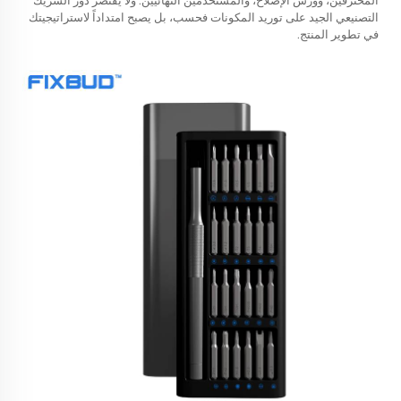
المحترفين، وورش الإصلاح، والمستخدمين النهائيين. ولا يقتصر دور الشريك
التصنيعي الجيد على توريد المكونات فحسب، بل يصبح امتداداً لاستراتيجيتك
في تطوير المنتج.