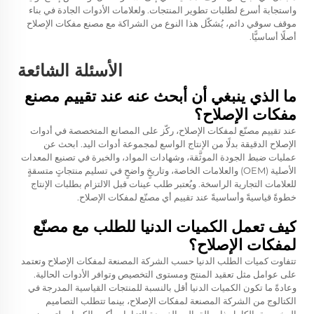
واستجابة أسرع لطلبات تطوير المنتجات. ولعلامات الأدوات الجادة في بناء
موقف سوقي دائم، يُشكّل هذا النوع من الشراكة مع مصنع مفكات الإصلاح
أصلًا أساسيًّا.
الأسئلة الشائعة
ما الذي ينبغي أن أبحث عنه عند تقييم مصنع
مفكات الإصلاح؟
عند تقييم مصنّع لمفكات الإصلاح، ركّز على المصانع المتخصصة في أدوات
الإصلاح الدقيقة بدلًا من الإنتاج الواسع لمجموعة أدوات اليد. ابحث عن
عمليات ضبط الجودة الموثَّقة، وشهادات المواد، والخبرة في تصنيع المعدات
الأصلية (OEM) والعلامات الخاصة، وتاريخٍ واضحٍ في تسليم منتجاتٍ متسقةٍ
للعلامات التجارية الراسخة. ويُعتبر طلب عينات قبل الالتزام بطلبات الإنتاج
خطوةً قياسيةً وأساسيةً عند تقييم أي مصنّع لمفكات الإصلاح.
كيف تعمل الكميات الدنيا للطلب مع مصنّع
لمفكات الإصلاح؟
تتفاوت كميات الطلب الدنيا حسب الشركة المصنعة لمفكات الإصلاح وتعتمد
على عوامل مثل تعقيد المنتج ومستوى التخصيص وتوافر الأدوات الحالية.
وعادةً ما تكون الكميات الدنيا أقل بالنسبة للمنتجات القياسية المدرجة في
الكتالوج من الشركة المصنعة لمفكات الإصلاح، بينما تتطلب التصاميم