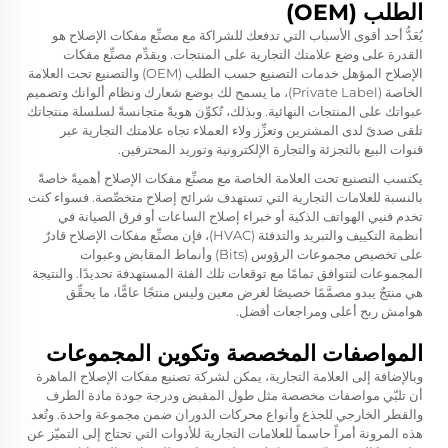
الطلب (OEM)
يُعَدُّ أحد أقوى الأسباب التي تدفعك للشراكة مع مصنِّع مفكات الإصلاح هو
القدرة على وضع علامتك التجارية على المنتجات. ويقدِّم مصنِّع مفكات
الإصلاح المؤهل خدمات التصنيع حسب الطلب (OEM) والتصنيع تحت العلامة
الخاصة (Private Label)، ما يسمح لك بوضع شعارك ونظام ألوانك وتصميم
عبواتك على المنتجات النهائية. وبذلك، تُكوِّن هويةً متجانسةً لسلسلة منتجاتك
تلقى صدىً لدى المشترين وتعزِّز ولاء العملاء تجاه علامتك التجارية عبر
قنوات البيع بالتجزئة والتجارة الإلكترونية وتوريد المحترفين.
يكتسب التصنيع تحت العلامة الخاصة مع مصنِّع مفكات الإصلاح أهميةً خاصةً
بالنسبة للعلامات التجارية التي تستهدف شرائح إصلاح متخصِّصة. فسواء كنت
تخدم فنيي الهواتف الذكية أو خبراء إصلاح الساعات أو فرق الصيانة في
أنظمة التكييف والتبريد والتدفئة (HVAC)، فإن مصنِّع مفكات الإصلاح قادرٌ
على تخصيص مجموعات الرؤوس (Bits) وأنماط المقابض وعبوات
المجموعات لتتوافق تمامًا مع توقعات تلك الفئة المستهدفة تحديدًا. والنتيجة
هي منتجٌ يبدو مصمَّمًا خصيصًا لغرض معين وليس منتجًا عامًّا، ما يحقِّق
هوامش ربح أعلى ومراجعات أفضل.
المواصفات المخصصة وتكوين المجموعات
وبالإضافة إلى العلامة التجارية، يمكن لشركة تصنيع مفكات الإصلاح الماهرة
أن تلبّي مواصفات مخصصة مثل طول المقبض ودرجة جودة مادة الطرف
والقطر الخارجي للجذع وأنواع محركات الدوران ضمن مجموعة واحدة. وتُعد
هذه المرونة أمراً حاسماً للعلامات التجارية للأدوات التي تحتاج إلى التميّز عن